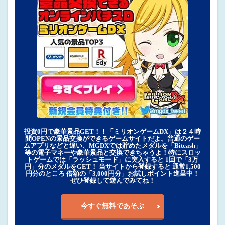
投資0円で豪華景品GET！！「ミリオンゲームDX」は２４時
間OPENの景品交換ができるゲームサイトだよ。普通のゲー
ムアプリなどと違い、MGDXでは貯めたメダルを「Bitcash」
等の電子マネーや豪華景品と交換できちゃうよ！特にスロッ
トゲームでは「ラッシュモード」に突入すると 1回で「3万
円」分のメダルをGET！ 当サイトから登録すると 通常1,500
円分のところ 倍額の「3,000円分」お試しポイント進呈中！
ぜひ登録して遊んでみてね！
今すぐ無料であそぶ