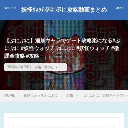
妖怪ｳｫｯﾁぷにぷに攻略動画まとめ
【ぷにぷに】追加キャラでゲート攻略楽になる#ぷ
にぷに #妖怪ウォッチぷにぷに #妖怪ウォッチ #微
課金攻略 #攻略
2026年6月23日
攻略
件のビュー
HOME
妖怪ウォッチぷにぷに
攻略
【ぷにぷに】追加キャラでゲー