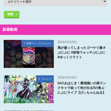
検索
新着動画
2026年8月8日
妖怪ウォッチぷにぷに
馬が逝ってしまったゴーケツ族 #
ぷにぷに #妖怪ウォッチぷにぷに
#ゆっくりライト
2026年8月8日
フレンド
SAOおはじき！最強揃いの高ラン
クキャラ狙って何が出る⁈の巻ぷ
にぷにライブ【ぴぃちゃんねる】