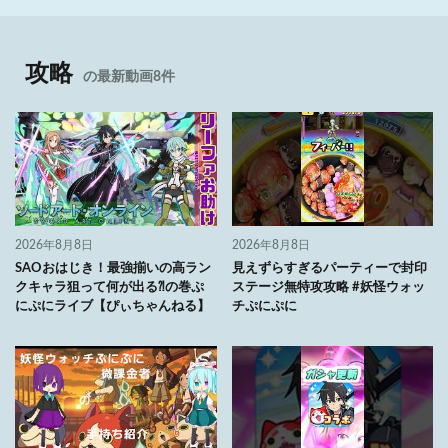
攻略
の最新動画8件
2026年8月8日
2026年8月8日
SAOおはじき！最強揃いの高ラン
見えずらすぎるパーティーで封印
クキャラ狙って何が出る⁈の巻ぷ
ステージ無特攻攻略 #妖怪ウォッ
にぷにライブ【ぴぃちゃんねる】
チぷにぷに