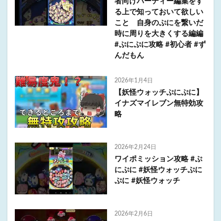
者向けパーティー編集をす
る上で知っておいて欲しい
こと 自身のぷにを繋いだ
時に周りを大きくする編編
#ぷにぷに攻略 #初心者 #ず
んだもん
2026年1月4日
【妖怪ウォッチぷにぷに】
イナズマイレブン無特効攻
略
2026年2月24日
ワイポミッション攻略 #ぷ
にぷに #妖怪ウォッチぷに
ぷに #妖怪ウォッチ
2026年2月6日