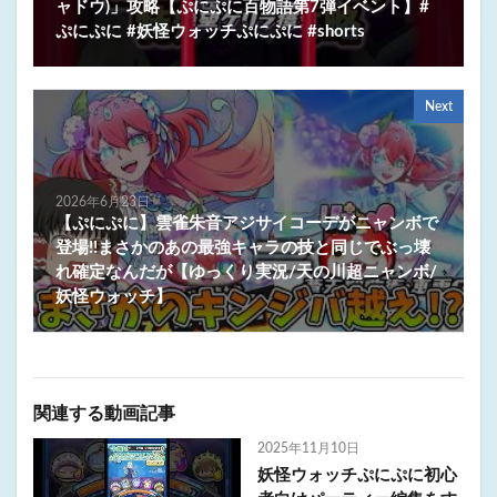
ャドウ)」攻略【ぷにぷに百物語第7弾イベント】#
ぷにぷに #妖怪ウォッチぷにぷに #shorts
Next
2026年6月23日
【ぷにぷに】雲雀朱音アジサイコーデがニャンボで
登場!!まさかのあの最強キャラの技と同じでぶっ壊
れ確定なんだが【ゆっくり実況/天の川超ニャンボ/
妖怪ウォッチ】
関連する動画記事
2025年11月10日
妖怪ウォッチぷにぷに初心