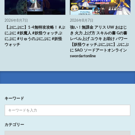
2026年8月7日
2026年8月7日
【ぷにぷに】1-4無特攻攻略！ #ぷ
強い！無課金 アリス UW おはじ
にぷに #妖魔人 #妖怪ウォッチぷ
き 火力 上げ方 スキルの書 Gの書
にぷに #りゅうのぷにぷに #妖怪
レベル上げ ユウキ お助け パワー
ウォッチ
【妖怪ウォッチぷにぷに】ぷにぷ
に SAO ソードアートオンライン
swordartonline
キーワード
カテゴリー