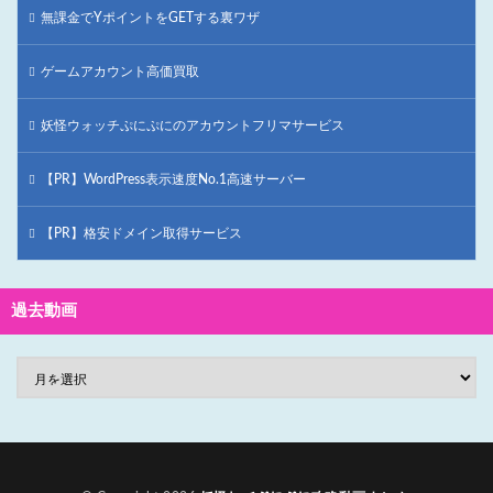
無課金でYポイントをGETする裏ワザ
ゲームアカウント高価買取
妖怪ウォッチぷにぷにのアカウントフリマサービス
【PR】WordPress表示速度No.1高速サーバー
【PR】格安ドメイン取得サービス
過去動画