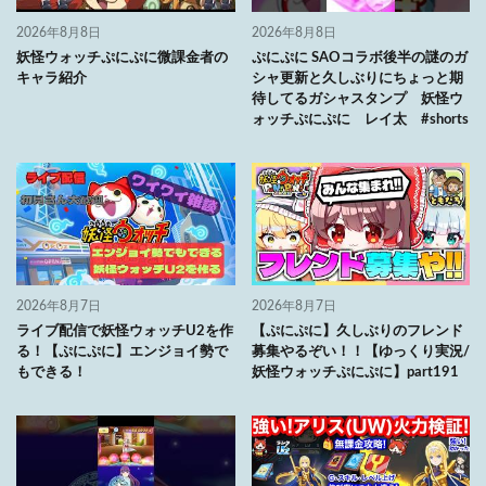
2026年8月8日
2026年8月8日
妖怪ウォッチぷにぷに微課金者の
ぷにぷに SAOコラボ後半の謎のガ
キャラ紹介
シャ更新と久しぶりにちょっと期
待してるガシャスタンプ 妖怪ウ
ォッチぷにぷに レイ太 #shorts
2026年8月7日
2026年8月7日
ライブ配信で妖怪ウォッチU2を作
【ぷにぷに】久しぶりのフレンド
る！【ぷにぷに】エンジョイ勢で
募集やるぞい！！【ゆっくり実況/
もできる！
妖怪ウォッチぷにぷに】part191