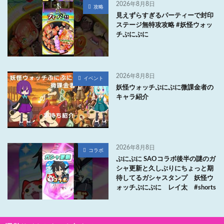
2026年8月8日
攻略
見えずらすぎるパーティーで封印
ステージ無特攻攻略 #妖怪ウォッ
チぷにぷに
2026年8月8日
イベント
妖怪ウォッチぷにぷに微課金者の
キャラ紹介
2026年8月8日
コラボ
ぷにぷに SAOコラボ後半の謎のガ
シャ更新と久しぶりにちょっと期
待してるガシャスタンプ 妖怪ウ
ォッチぷにぷに レイ太 #shorts