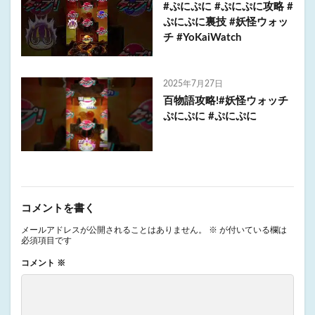
#ぷにぷに #ぷにぷに攻略 #
ぷにぷに裏技 #妖怪ウォッ
チ #YoKaiWatch
2025年7月27日
百物語攻略!#妖怪ウォッチ
ぷにぷに #ぷにぷに
コメントを書く
メールアドレスが公開されることはありません。
※
が付いている欄は
必須項目です
コメント
※