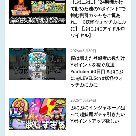
【ぷにぷに】”24時間かけ
て貯めた魂のYポイント”で
挑む割引ガシャをご覧あ
れ。 【妖怪ウォッチぷにぷ
に】【ぷにぷにアイドルロ
ワイヤル】
2026年5月30日
僕は増えた登録者の数だけ
Yポイントを稼ぐ底辺
YouTuber #0日目 #ぷにぷ
に @LEVEL5ch #妖怪ウォ
ッチぷにぷに
2026年3月24日
ぷにぷにインジャネーノ狙
って超妖魔ガチャ引きたい
Yポイントアップ欲しい