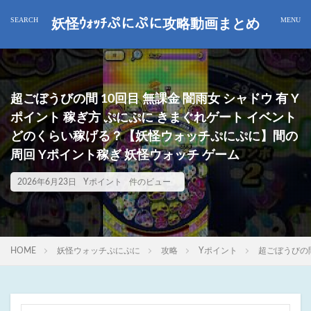
妖怪ｳｫｯﾁぷにぷに攻略動画まとめ
超ごぼうびの間 10回目 無課金 闇雨女 シャドウ 有 Y
ポイント 稼ぎ方 ぷにぷに きまぐれゲート イベント
どのくらい稼げる？【妖怪ウォッチぷにぷに】間の
周回 Yポイント稼ぎ 妖怪ウォッチ ゲーム
2026年6月23日
Yポイント
件のビュー
HOME
妖怪ウォッチぷにぷに
攻略
Yポイント
超ごぼうびの間