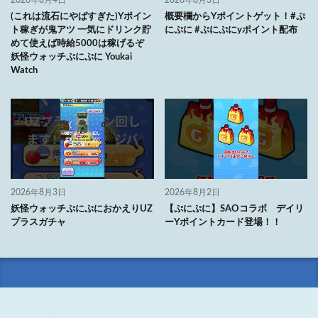
(これは流石にやばすぎた)Yポイン
概要欄からYポイントゲット！#ぷ
ト稼ぎが鬼アツ 一気にドリンク貯
にぷに #ぷにぷにyポイント配布
めて使えば時給5000は稼げるぞ
妖怪ウォッチぷにぷに Youkai
Watch
2026年8月3日
2026年8月2日
妖怪ウォッチぷにぷにおかえりUZ
【ぷにぷに】SAOコラボ デイリ
プラスガチャ
ーYポイントカード登場！！