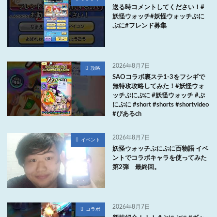
送る時コメントしてください！#
妖怪ウォッチ#妖怪ウォッチぷに
ぷに#フレンド募集
2026年8月7日
攻略
SAOコラボ裏ステ1-3をフシギで
無特攻攻略してみた！#妖怪ウォ
ッチぷにぷに #妖怪ウォッチ #ぷ
にぷに #short #shorts #shortvideo
#ぴあるch
2026年8月7日
イベント
妖怪ウォッチぷにぷに百物語 イベ
ントでコラボキャラを使ってみた
第2弾 最終回。
2026年8月7日
コラボ