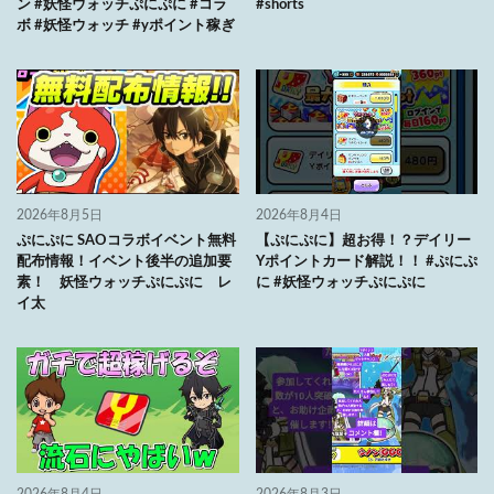
ン #妖怪ウォッチぷにぷに #コラ
#shorts
ボ #妖怪ウォッチ #yポイント稼ぎ
2026年8月5日
2026年8月4日
ぷにぷに SAOコラボイベント無料
【ぷにぷに】超お得！？デイリー
配布情報！イベント後半の追加要
Yポイントカード解説！！ #ぷにぷ
素！ 妖怪ウォッチぷにぷに レ
に #妖怪ウォッチぷにぷに
イ太
2026年8月4日
2026年8月3日