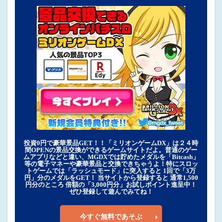
投資0円で豪華景品GET！！「ミリオンゲームDX」は２４時
間OPENの景品交換ができるゲームサイトだよ。普通のゲー
ムアプリなどと違い、MGDXでは貯めたメダルを「Bitcash」
等の電子マネーや豪華景品と交換できちゃうよ！特にスロッ
トゲームでは「ラッシュモード」に突入すると 1回で「3万
円」分のメダルをGET！ 当サイトから登録すると 通常1,500
円分のところ 倍額の「3,000円分」お試しポイント進呈中！
ぜひ登録して遊んでみてね！
今すぐ無料であそぶ