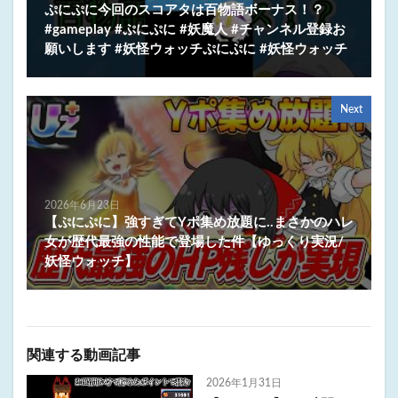
ぷにぷに今回のスコアタは百物語ボーナス！？
#gameplay #ぷにぷに #妖魔人 #チャンネル登録お
願いします #妖怪ウォッチぷにぷに #妖怪ウォッチ
Next
2026年6月23日
【ぷにぷに】強すぎてYポ集め放題に..まさかのハレ
女が歴代最強の性能で登場した件【ゆっくり実況/
妖怪ウォッチ】
関連する動画記事
2026年1月31日