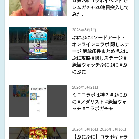
ロ第2弾 コラボイベントで
レムガチャ20連目突入して
みた。
2026年8月1日
ぷにぷに×ソードアート・
オンラインコラボ 隠しステ
ージ 解放条件まとめ #ぷに
ぷに攻略 #隠しステージ #
妖怪ウォッチぷにぷに #ぷ
にぷに
2026年5月21日
ミニコラボは神？ #ぷにぷ
に #メダリスト #妖怪ウォ
ッチ #コラボガチャ
2026年5月16日
2026年5月16日
【ぷにぷに】コラボキャラ