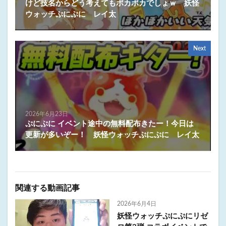
けど技名からどう考えてもポカポカでしょｗ 妖怪
ウォッチぷにぷに レイ太
Next
2026年6月23日
ぷにぷに イベント途中の無料配布きたー！今日は
更新が多いぞー！ 妖怪ウォッチぷにぷに レイ太
関連する動画記事
2026年6月4日
妖怪ウォッチぷにぷにリゼ