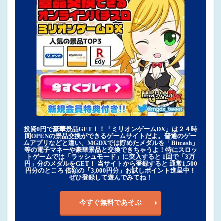
投資0円で豪華景品GET！！「ミリオンゲームDX」は２４時
間OPENの景品交換ができるゲームサイトだよ。普通のゲー
ムアプリなどと違い、MGDXでは貯めたメダルを「Bitcash」
等の電子マネーや豪華景品と交換できちゃうよ！特にスロッ
トゲームでは「ラッシュモード」に突入すると 1回で「3万
円」分のメダルをGET！ 当サイトから登録すると 通常1,500
円分のところ 倍額の「3,000円分」お試しポイント進呈中！
ぜひ登録して遊んでみてね！
今すぐ無料であそぶ