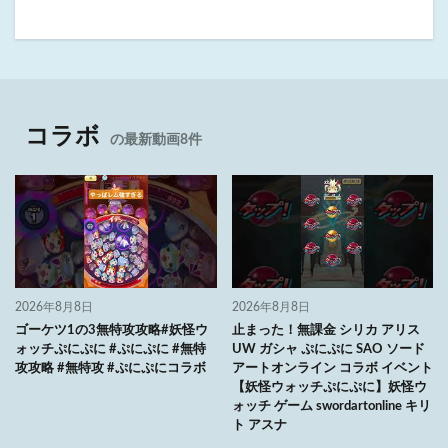
コラボ
の最新動画8件
2026年8月8日
2026年8月8日
ゴーケツ1の3無特攻攻略#妖怪ウ
止まった！無課金 シリカ アリス
ォッチぷにぷに #ぷにぷに #無特
UW ガシャ ぷにぷに SAO ソード
攻攻略 #無特攻 #ぷにぷにコラボ
アートオンライン コラボ イベント
【妖怪ウォッチぷにぷに】妖怪ウ
ォッチ ゲーム swordartonline キリ
ト アスナ