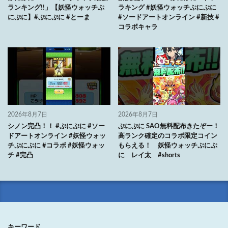
ランキング!!」【妖怪ウォッチぷ
ラキング #妖怪ウォッチぷにぷに
にぷに】#ぷにぷに #とーま
#ソードアートオンライン #新技 #
コラボキャラ
2026年8月7日
2026年8月7日
シノン完凸！！ #ぷにぷに #ソー
ぷにぷに SAO無料配布きたぞー！
ドアートオンライン #妖怪ウォッ
高ランク確定のコラボ限定コイン
チぷにぷに #コラボ #妖怪ウォッ
もらえる！ 妖怪ウォッチぷにぷ
チ #完凸
に レイ太 #shorts
キーワード