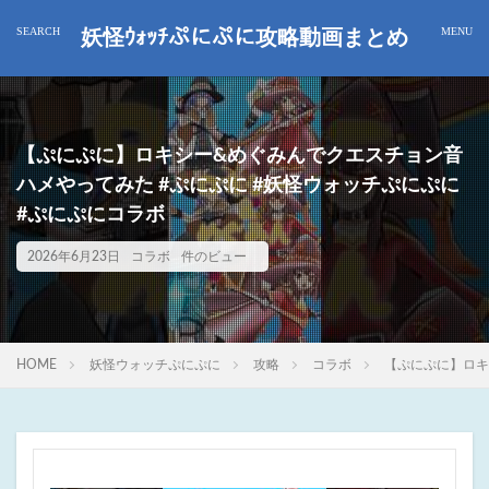
妖怪ｳｫｯﾁぷにぷに攻略動画まとめ
【ぷにぷに】ロキシー&めぐみんでクエスチョン音
ハメやってみた #ぷにぷに #妖怪ウォッチぷにぷに
#ぷにぷにコラボ
2026年6月23日
コラボ
件のビュー
HOME
妖怪ウォッチぷにぷに
攻略
コラボ
【ぷにぷに】ロキ