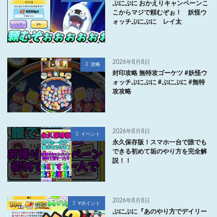
ぷにぷに おかえりキャンペーンこ
こからマジで頼むぞぉ！ 妖怪ウ
ォッチぷにぷに レイ太
2026年8月8日
攻略
封印攻略 無特攻ゴーケツ #妖怪ウ
ォッチぷにぷに #ぷにぷに #無特
攻攻略
2026年8月8日
イベント
永久保存版！スマホ一台で誰でも
できる初めて垢のやり方を完全解
説！！
2026年8月8日
Yポイント
ぷにぷに『あのやり方でデイリー