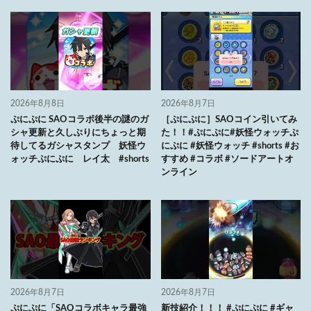
2026年8月8日
2026年8月7日
ぷにぷに SAOコラボ後半の謎のガ
［ぷにぷに］SAOコイン引いてみ
シャ更新と久しぶりにちょっと期
た！！#ぷにぷに#妖怪ウォッチぷ
待してるガシャスタンプ 妖怪ウ
にぷに #妖怪ウォッチ #shorts #お
ォッチぷにぷに レイ太 #shorts
すすめ #コラボ #ソードアートオ
ンライン
2026年8月7日
2026年8月7日
ぷにぷに「SAOコラボキャラ最強
新技紹介！！！ #ぷにぷに #ギャ