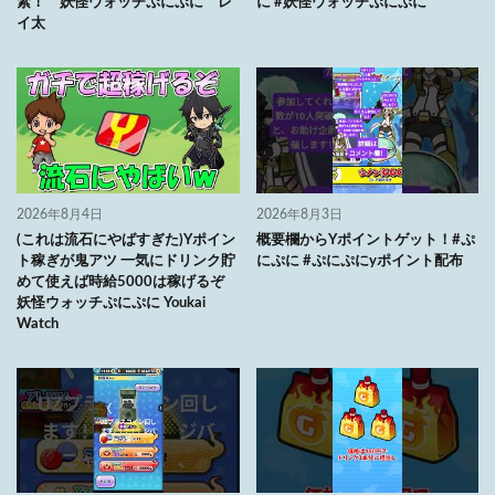
素！ 妖怪ウォッチぷにぷに レ
に #妖怪ウォッチぷにぷに
イ太
2026年8月4日
2026年8月3日
(これは流石にやばすぎた)Yポイン
概要欄からYポイントゲット！#ぷ
ト稼ぎが鬼アツ 一気にドリンク貯
にぷに #ぷにぷにyポイント配布
めて使えば時給5000は稼げるぞ
妖怪ウォッチぷにぷに Youkai
Watch