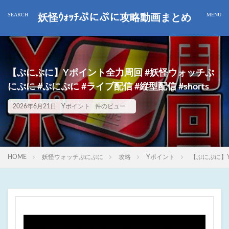
妖怪ｳｫｯﾁぷにぷに攻略動画まとめ
【ぷにぷに】Yポイント全力周回 #妖怪ウォッチぷ
にぷに #ぷにぷに #ライブ配信 #縦型配信 #shorts
2026年6月21日
Yポイント
件のビュー
HOME
妖怪ウォッチぷにぷに
攻略
Yポイント
【ぷにぷに】Y