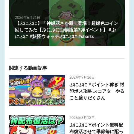
2026年6月21日
【ぷにぷに】「神緑花さか爺」登場！超緑色コイン
回してみた【ぷにぷに百物語第7弾イベント】 #ぷ
にぷに #妖怪ウォッチぷにぷに #shorts
関連する動画記事
2024年9月16日
ぷにぷに Yポイント稼ぎ 封
印ボス攻略 スコアタ やる
こと盛りだくさん
2026年3月13日
ぷにぷに Yポイント無料配
布復活させて季節毎に配っ