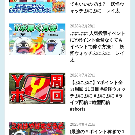
てもいいのでは？ 妖怪ウ
ォッチぷにぷに レイ太
2026年2月28日
ぷにぷに 人気投票イベント
にYポイント全然なくても
イベントで稼ぐ方法！ 妖
怪ウォッチぷにぷに レイ
太
2026年7月29日
【ぷにぷに】Yポイント全
力周回 11日目 #妖怪ウォッ
チぷにぷに #ぷにぷに #ラ
イブ配信 #縦型配信
#shorts
2025年8月21日
(最強のＹポイント稼ぎで１