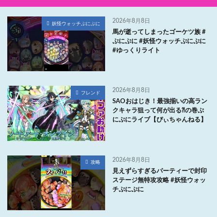
2026年8月8日
妖怪ウォッチぷにぷに
馬が逝ってしまったゴーケツ族 #
ぷにぷに #妖怪ウォッチぷにぷに
#ゆっくりライト
2026年8月8日
フレンド
SAOおはじき！最強揃いの高ラン
クキャラ狙って何が出る⁈の巻ぷ
にぷにライブ【ぴぃちゃんねる】
2026年8月8日
攻略
見えずらすぎるパーティーで封印
ステージ無特攻攻略 #妖怪ウォッ
チぷにぷに