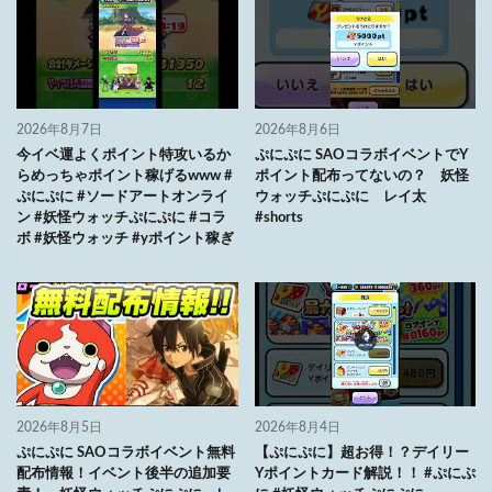
2026年8月7日
2026年8月6日
今イベ運よくポイント特攻いるか
ぷにぷに SAOコラボイベントでY
らめっちゃポイント稼げるwww #
ポイント配布ってないの？ 妖怪
ぷにぷに #ソードアートオンライ
ウォッチぷにぷに レイ太
ン #妖怪ウォッチぷにぷに #コラ
#shorts
ボ #妖怪ウォッチ #yポイント稼ぎ
2026年8月5日
2026年8月4日
ぷにぷに SAOコラボイベント無料
【ぷにぷに】超お得！？デイリー
配布情報！イベント後半の追加要
Yポイントカード解説！！ #ぷにぷ