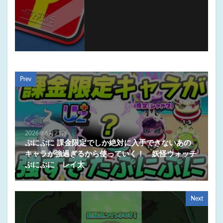
Prev
2026年6月21日
ぷにぷに 課金限定でしか絶対に入手できないあの
キャラが強過ぎるから使っていく！ 妖怪ウォッチ
ぷにぷに レイ太
Next