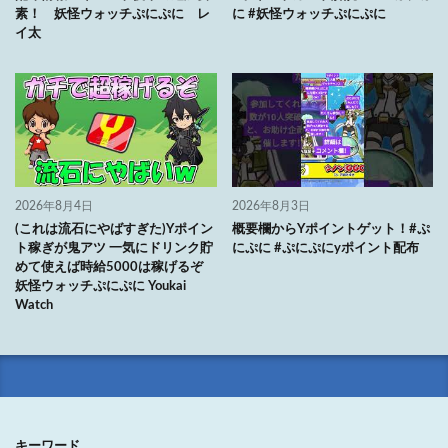
素！ 妖怪ウォッチぷにぷに レ
に #妖怪ウォッチぷにぷに
イ太
2026年8月4日
2026年8月3日
(これは流石にやばすぎた)Yポイン
概要欄からYポイントゲット！#ぷ
ト稼ぎが鬼アツ 一気にドリンク貯
にぷに #ぷにぷにyポイント配布
めて使えば時給5000は稼げるぞ
妖怪ウォッチぷにぷに Youkai
Watch
キーワード