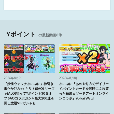
Yポイント
の最新動画8件
2026年8月9日
2026年8月8日
『妖怪ウォッチぷにぷに』神引き
ぷにぷに『あのやり方でデイリー
来たか⁉ Uz++ キリト(SAO) リーフ
Ｙポイントカードを同時に２枚買
ァ(ALO)狙ってYポイント30％オ
った結果ｗソードアートオンライ
フ SAOコラボガシャ最大200連＆
ンコラボ』Yo-kai Watch
回し放題VIPガシャも