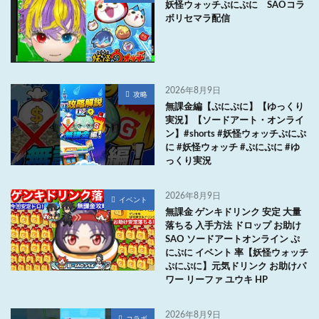
妖怪ウォッチぷにぷに SAOコラ
ボリセマラ配信
2026年8月9日
攻略
無課金編【ぷにぷに】【ゆっくり
実況】【ソードアート・オンライ
ン】#shorts #妖怪ウォッチぷにぷ
に #妖怪ウォッチ #ぷにぷに #ゆ
っくり実況
2026年8月9日
イベント
無課金 ゲンキドリンク 安定 大量
落ちる 入手方法 ドロップ お助け
SAO ソードアートオンライン ぷ
にぷに イベント 率【妖怪ウォッチ
ぷにぷに】元気ドリンク お助けパ
ワー リーファ ユウキ HP
2026年8月9日
コラボ