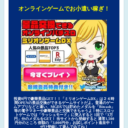
オンラインゲームでお小遣い稼ぎ！
投資0円で豪華景品GET！！「ミリオンゲームDX」は２４時
間OPENの景品交換ができるゲームサイトだよ。普通のゲー
ムアプリなどと違い、MGDXでは貯めたメダルを「Bitcash」
等の電子マネーや豪華景品と交換できちゃうよ！特にスロッ
トゲームでは「ラッシュモード」に突入すると 1回で「3万
円」分のメダルをGET！ 当サイトから登録すると 通常1,500
円分のところ 倍額の「3,000円分」お試しポイント進呈中！
ぜひ登録して遊んでみてね！