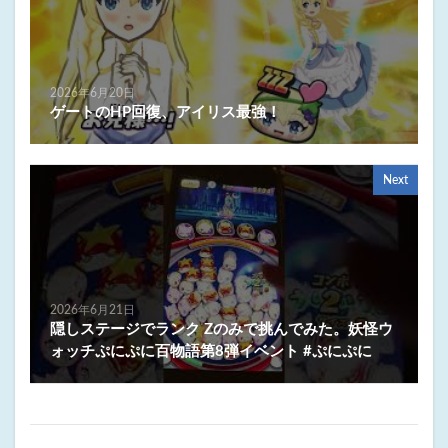
2026年6月20日
ゲートのHP回復、アイリス最強！
Next
2026年6月21日
隠しステージでランク Zのみで挑んでみた。妖怪ウ
ォッチぷにぷに百物語第8弾イベント #ぷにぷに