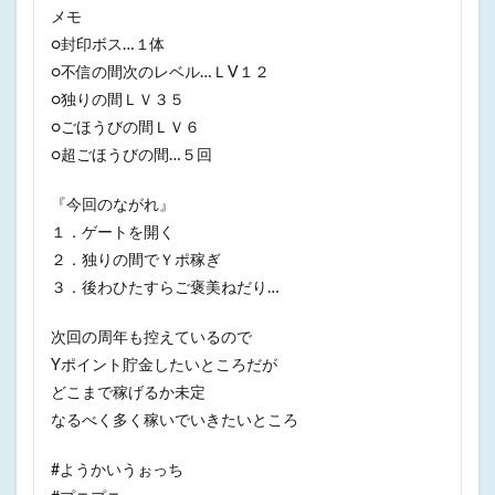
メモ
○封印ボス…１体
○不信の間次のレベル…ＬV１２
○独りの間ＬＶ３５
○ごほうびの間ＬＶ６
○超ごほうびの間…５回
『今回のながれ』
１．ゲートを開く
２．独りの間でＹポ稼ぎ
３．後わひたすらご褒美ねだり…
次回の周年も控えているので
Yポイント貯金したいところだが
どこまで稼げるか未定
なるべく多く稼いでいきたいところ
#ようかいうぉっち