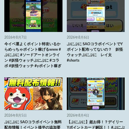
2026年8月7日
2026年8月6日
今イベ運よくポイント特攻いるか
ぷにぷに SAOコラボイベントでY
らめっちゃポイント稼げるwww #
ポイント配布ってないの？ 妖怪
ぷにぷに #ソードアートオンライ
ウォッチぷにぷに レイ太
ン #妖怪ウォッチぷにぷに #コラ
#shorts
ボ #妖怪ウォッチ #yポイント稼ぎ
2026年8月5日
2026年8月4日
ぷにぷに SAOコラボイベント無料
【ぷにぷに】超お得！？デイリー
配布情報！イベント後半の追加要
Yポイントカード解説！！ #ぷにぷ