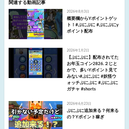
関連する動画記事
2026年8月3日
概要欄からYポイントゲッ
ト！#ぷにぷに #ぷにぷにy
ポイント配布
2026年1月2日
【ぷにぷに】配布されてた
お年玉コイン2826.２じと
かで、多いYポイント見て
みない#ぷにぷに #妖怪ウ
ォッチぷにぷに #ぷにぷに
ガチャ #shorts
2026年6月23日
ぷにぷに追加来る？何来る
の？Yポイント稼ぎ