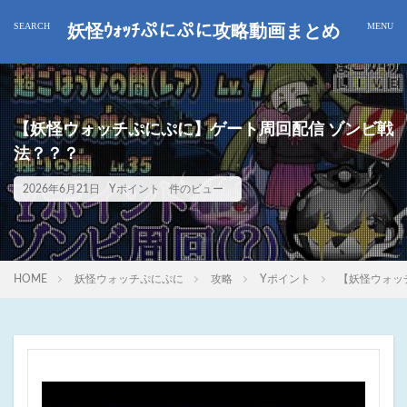
妖怪ｳｫｯﾁぷにぷに攻略動画まとめ
【妖怪ウォッチぷにぷに】ゲート周回配信 ゾンビ戦
法？？？
2026年6月21日
Yポイント
件のビュー
HOME
妖怪ウォッチぷにぷに
攻略
Yポイント
【妖怪ウォッ