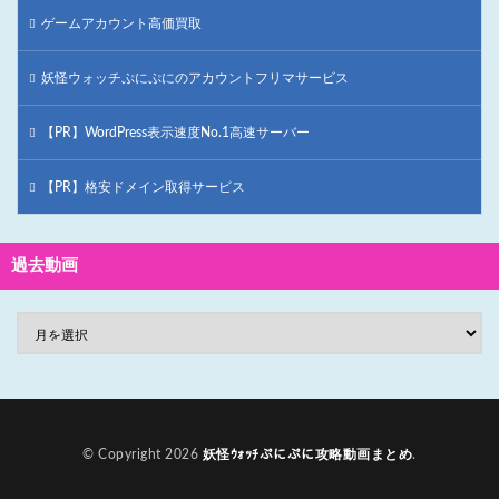
ゲームアカウント高価買取
妖怪ウォッチぷにぷにのアカウントフリマサービス
【PR】WordPress表示速度No.1高速サーバー
【PR】格安ドメイン取得サービス
過去動画
© Copyright 2026
妖怪ｳｫｯﾁぷにぷに攻略動画まとめ
.