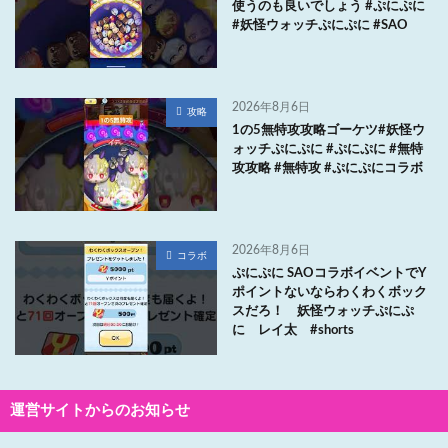
使うのも良いでしょう #ぷにぷに
#妖怪ウォッチぷにぷに #SAO
2026年8月6日
攻略
1の5無特攻攻略ゴーケツ#妖怪ウ
ォッチぷにぷに #ぷにぷに #無特
攻攻略 #無特攻 #ぷにぷにコラボ
2026年8月6日
コラボ
ぷにぷに SAOコラボイベントでY
ポイントないならわくわくボック
スだろ！ 妖怪ウォッチぷにぷ
に レイ太 #shorts
運営サイトからのお知らせ