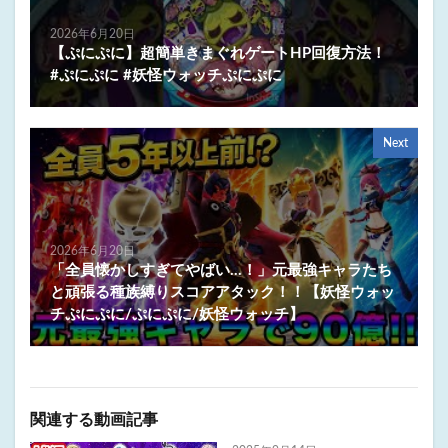
2026年6月20日
【ぷにぷに】超簡単きまぐれゲートHP回復方法！
#ぷにぷに #妖怪ウォッチぷにぷに
Next
2026年6月20日
「全員懐かしすぎてやばい…！」元最強キャラたち
と頑張る種族縛りスコアアタック！！【妖怪ウォッ
チぷにぷに/ぷにぷに/妖怪ウォッチ】
関連する動画記事