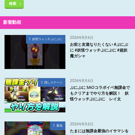
検索
新着動画
2026年8月6日
妖怪ウォッチぷにぷに
お前と友達なりたくない #ぷにぷ
に #妖怪ウォッチぷにぷに #超妖
魔ガシャ
2026年8月6日
隠しステージ
ぷにぷに SAOコラボイベ無課金で
もクリアまでやり方を解説！ 妖
怪ウォッチぷにぷに レイ太
2026年8月6日
最強
たまには無課金最強のイサマシを