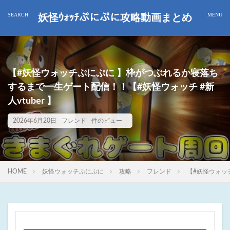
妖怪ｳｫｯﾁぷにぷに攻略動画まとめ
【#妖怪ウォッチぷにぷに 】枠がつぶれるか寝落ち
するまで一生ゲート配信！！【#妖怪ウォッチ #新
人vtuber 】
2026年6月20日
フレンド
件のビュー
HOME
妖怪ウォッチぷにぷに
攻略
フレンド
【#妖怪ウォッ