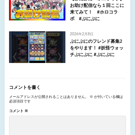
お助け配信なら１回ここに
来てみて！ #ホロコラ
ボ #ぷにぷに
2026年2月8日
ぷにぷにのフレンド募集2
をやります！ #妖怪ウォッ
チぷにぷに #ぷにぷに
コメントを書く
メールアドレスが公開されることはありません。
※
が付いている欄は
必須項目です
コメント
※