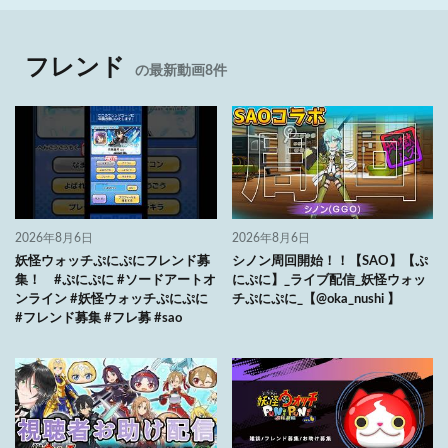
フレンド
の最新動画8件
2026年8月6日
2026年8月6日
妖怪ウォッチぷにぷにフレンド募
シノン周回開始！！【SAO】【ぷ
集！ #ぷにぷに #ソードアートオ
にぷに】_ライブ配信_妖怪ウォッ
ンライン #妖怪ウォッチぷにぷに
チぷにぷに_【@oka_nushi 】
#フレンド募集 #フレ募 #sao