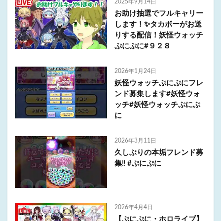
2025年9月14日
お助け抽選でフルキャリー
します！✨タカボーがお送
りする配信！妖怪ウォッチ
ぷにぷに#９２８
2026年1月24日
妖怪ウォッチぷにぷにフレ
ンド募集します#妖怪ウォ
ッチ#妖怪ウォッチぷにぷ
に
2026年3月11日
久しぶりの本垢フレンド募
集‼︎ #ぷにぷに
2026年4月4日
【ぷにぷに・ホロライブ】