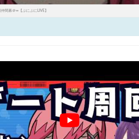
仲間募＠∞【ぷにぷにLIVE】