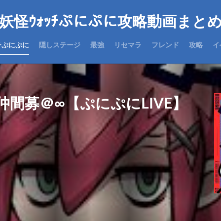
妖怪ｳｫｯﾁぷにぷに攻略動画まと
チぷにぷに
隠しステージ
最強
リセマラ
フレンド
攻略
イ
間募＠∞【ぷにぷにLIVE】