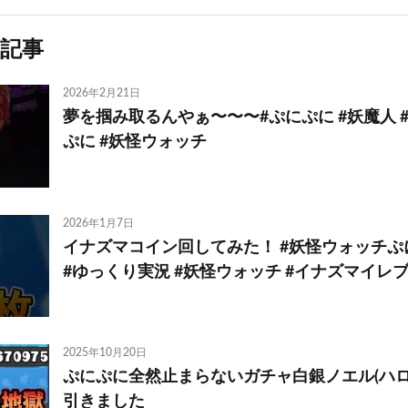
記事
2026年2月21日
夢を掴み取るんやぁ〜〜〜#ぷにぷに #妖魔人 
ぷに #妖怪ウォッチ
2026年1月7日
イナズマコイン回してみた！ #妖怪ウォッチぷ
#ゆっくり実況 #妖怪ウォッチ #イナズマイレブ
2025年10月20日
ぷにぷに全然止まらないガチャ白銀ノエル(ハロ
引きました