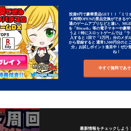
投資0円で豪華景品GET！！「ミリ
４時間OPENの景品交換ができる
通のゲームアプリなどと違い、MG
を「Bitcash」等の電子マネーや
うよ！特にスロットゲームでは「ラ
入すると 1回で「3万円」分のメダル
から登録すると 通常1,500円分のとこ
分」お試しポイント進呈中！ぜひ
ね！
今すぐ無料であそ
最新情報をチェックしよう