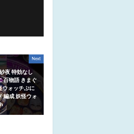
Next
 紗夜 特効なし
に 百物語 きまぐ
怪ウォッチぷに
 編成 妖怪ウォ
h