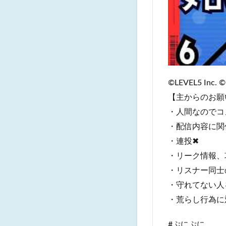
©LEVEL5 Inc. ©
【主からのお願
・人間なのでコ
・配信内容に関
・連投✖
・リーク情報、
・リスナー同士
・守れてない人
・荒らし行為に
#ぷにぷに