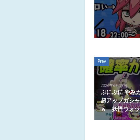
Prev
2026年6月19日
ぷにぷに やみ
超アップガシャ
ｗ 妖怪ウォッ