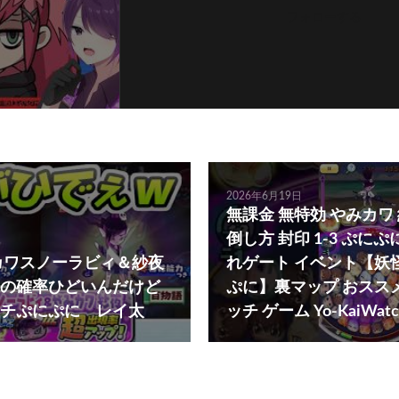
フォローする
2026年6月19日
無課金 無特効 やみカワ
倒し方 封印 1-3 ぷにぷ
カワスノーラビィ＆紗夜
れゲート イベント【妖
の確率ひどいんだけど
ぷに】裏マップ おススメ
チぷにぷに レイ太
ッチ ゲーム Yo-KaiWatc