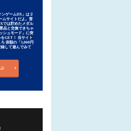
オンゲームDX」は２
ゲームサイトだよ。普
DXでは貯めたメダル
豪華景品と交換できちゃ
ッシュモード」に突
をGET！ 当サイト
ろ 倍額の「3,000円
登録して遊んでみて
ぶ
！