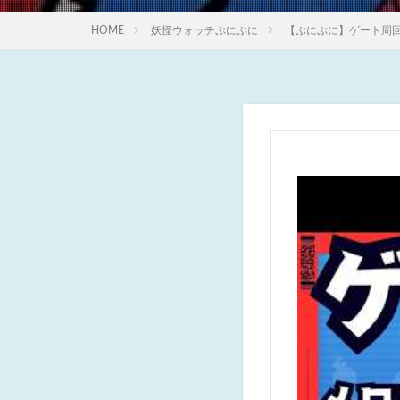
HOME
妖怪ウォッチぷにぷに
【ぷにぷに】ゲート周回