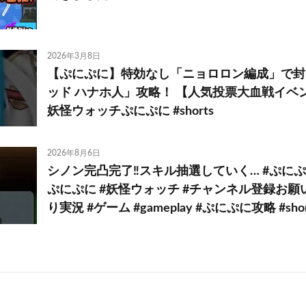
2026年3月8日
【ぷにぷに】特効なし「ニョロロン編成」で封
ッド ハナホ人」攻略！ 【人気投票大血戦イベン
妖怪ウォッチぷにぷに #shorts
2026年8月6日
シノン完凸完了‼️スキル抽選していく… #ぷにぷ
ぷにぷに #妖怪ウォッチ #チャンネル登録お願
り実況 #ゲーム #gameplay #ぷにぷに攻略 #shor