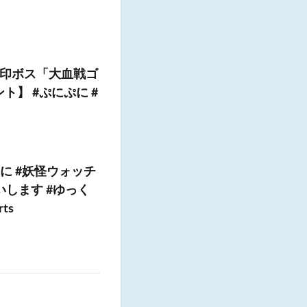
印ボス「大血戦ゴ
ト】 #ぷにぷに #
に #妖怪ウォッチ
いします #ゆっく
ts