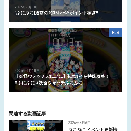
2026年6月18日
[ぷにぷに]通常の間35レベYポイント稼ぎ‼️
Next
2026年6月18日
【妖怪ウォッチぷにぷに】強敵1-4を特殊攻略！
#ぷにぷに #妖怪ウォッチぷにぷに
関連する動画記事
2026年8月6日
ぷにぷに イベント更新情