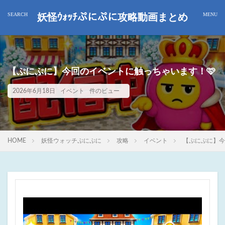
妖怪ｳｫｯﾁぷにぷに攻略動画まとめ
【ぷにぷに】今回のイベントに触っちゃいます！🩷
2026年6月18日
イベント
件のビュー
HOME
妖怪ウォッチぷにぷに
攻略
イベント
【ぷにぷに】今