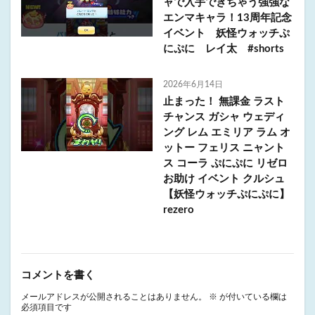
ャで入手できちゃう強強な
エンマキャラ！13周年記念
イベント 妖怪ウォッチぷ
にぷに レイ太 #shorts
2026年6月14日
止まった！ 無課金 ラスト
チャンス ガシャ ウェディ
ング レム エミリア ラム オ
ットー フェリス ニャント
ス コーラ ぷにぷに リゼロ
お助け イベント クルシュ
【妖怪ウォッチぷにぷに】
rezero
コメントを書く
メールアドレスが公開されることはありません。
※
が付いている欄は
必須項目です