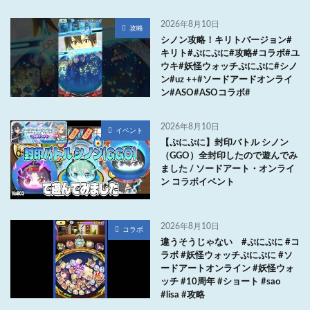
2026年8月10日
攻略
シノン攻略！キリトバージョン#
キリト#ぷにぷに#攻略#コラボ#ユ
ウキ#妖怪ウォッチぷにぷに#シノ
ン#uz ++#ソードアードオンライ
ン#ASO#ASOコラボ#
2026年8月10日
イベント
【ぷにぷに】封印バトル シノン
（GGO）全封印したので遊んでみ
ました / ソードアート・オンライ
ン コラボイベント
2026年8月10日
コラボ
違うそうじゃない #ぷにぷに #コ
ラボ #妖怪ウォッチぷにぷに #ソ
ードアートオンライン #妖怪ウォ
ッチ #10周年 #ショート #sao
#lisa #攻略