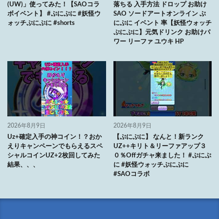
(UW)」使ってみた！【SAOコラ
落ちる 入手方法 ドロップ お助け
ボイベント】 #ぷにぷに #妖怪ウ
SAO ソードアートオンライン ぷ
ォッチぷにぷに #shorts
にぷに イベント 率【妖怪ウォッチ
ぷにぷに】元気ドリンク お助けパ
ワー リーファ ユウキ HP
2026年8月9日
2026年8月9日
Uz+確定入手の神コイン！？おか
【ぷにぷに】 なんと！新ランク
えりキャンペーンでもらえるスペ
UZ++キリト＆リーファアップ３
シャルコインUZ+2枚回してみた
０％Offガチャ来ました！ #ぷにぷ
結果、、、
に #妖怪ウォッチぷにぷに
#SAOコラボ