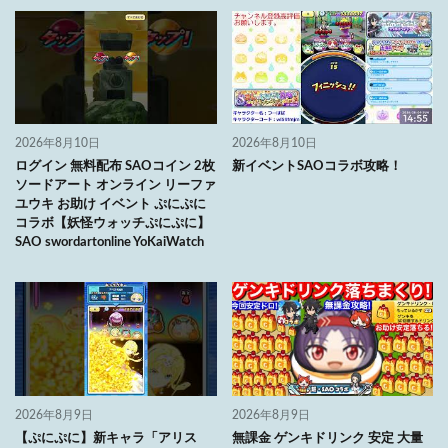
2026年8月10日
2026年8月10日
ログイン 無料配布 SAOコイン 2枚
新イベントSAOコラボ攻略！
ソードアート オンライン リーファ
ユウキ お助け イベント ぷにぷに
コラボ【妖怪ウォッチぷにぷに】
SAO swordartonline YoKaiWatch
2026年8月9日
2026年8月9日
【ぷにぷに】新キャラ「アリス
無課金 ゲンキドリンク 安定 大量