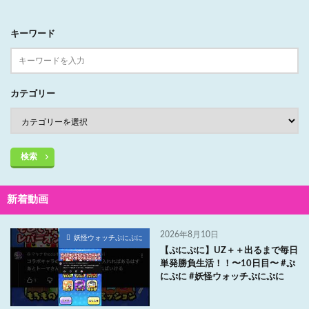
キーワード
カテゴリー
検索
新着動画
2026年8月10日
妖怪ウォッチぷにぷに
【ぷにぷに】UZ＋＋出るまで毎日
単発勝負生活！！〜10日目〜 #ぷ
にぷに #妖怪ウォッチぷにぷに