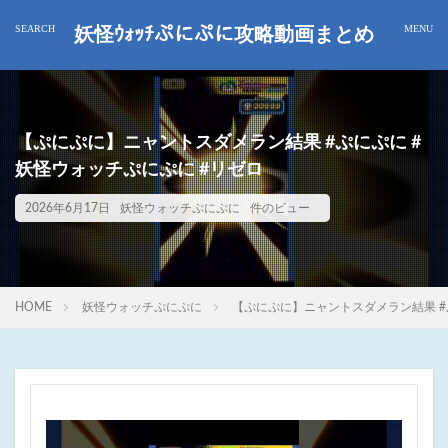
妖怪ｳｫｯﾁぷにぷに攻略動画まとめ
【ぷにぷに】ニャントスダメラン結果 #ぷにぷに #
妖怪ウォッチぷにぷに #リゼロ
2026年6月17日
妖怪ウォッチぷにぷに
件のビュー
HOME
妖怪ウォッチぷにぷに
【ぷにぷに】ニャントスダメラン結果 #