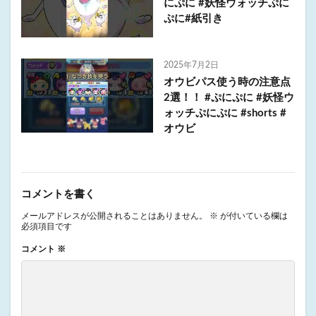
にぷに #妖怪ウォッチぷに
ぷに#紙引き
2025年7月2日
オウビパス使う時の注意点
2選！！ #ぷにぷに #妖怪ウ
ォッチぷにぷに #shorts #
オウビ
コメントを書く
メールアドレスが公開されることはありません。
※
が付いている欄は
必須項目です
コメント
※