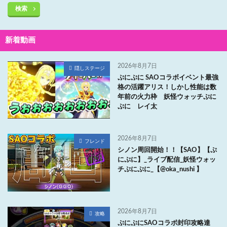
検索
新着動画
2026年8月7日
隠しステージ
ぷにぷに SAOコラボイベント最強
格の活躍アリス！しかし性能は数
年前の火力枠 妖怪ウォッチぷに
ぷに レイ太
2026年8月7日
フレンド
シノン周回開始！！【SAO】【ぷ
にぷに】_ライブ配信_妖怪ウォッ
チぷにぷに_【@oka_nushi 】
2026年8月7日
攻略
ぷにぷにSAOコラボ封印攻略達