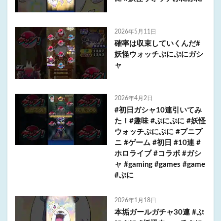
2026年5月11日
確率は収束していくんだ#
妖怪ウォッチぷにぷにガシ
ャ
2026年4月2日
#初日ガシャ10連引いてみ
た！#趣味 #ぷにぷに #妖怪
ウォッチぷにぷに #プニプ
ニ #ゲーム #初日 #10連 #
ホロライブ #コラボ #ガシ
ャ #gaming #games #game
#ぷに
2026年1月18日
本垢ガールガチャ30連 #ぷ