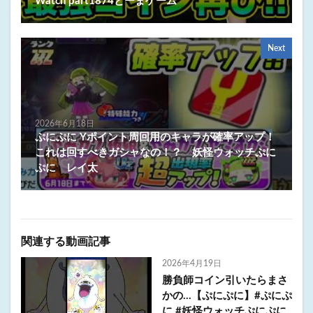
Watch part1874とーまゲーム
Next
2026年6月18日
ぷにぷに Yポイント周回用のキャラが確率アップ！
これは回すべきガシャなの！？ 妖怪ウォッチぷに
ぷに レイ太
関連する動画記事
2026年4月19日
勝負師コイン引いたらまさ
かの…【ぷにぷに】#ぷにぷ
に #妖怪ウォッチぷにぷに