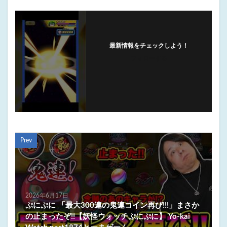
最新情報をチェックしよう！
フォローする
Prev
2026年6月17日
ぷにぷに 「最大300連の鬼連コイン再び!!!」まさか
の止まったぞ!!【妖怪ウォッチぷにぷに】 Yo-kai