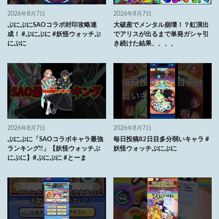
2026年8月7日
2026年8月7日
ぷにぷにSAOコラボ封印攻略達
大破産でメンタル崩壊！？虹演出
成！ #ぷにぷに #妖怪ウォッチぷ
でアリスが出るまで単発ガシャ引
にぷに
き続けた結果、、、、
2026年8月7日
2026年8月7日
ぷにぷに「SAOコラボキャラ最強
毎日投稿82日目多分弱いキャラ #
ランキング!!」【妖怪ウォッチぷ
妖怪ウォッチぷにぷに
にぷに】#ぷにぷに #とーま