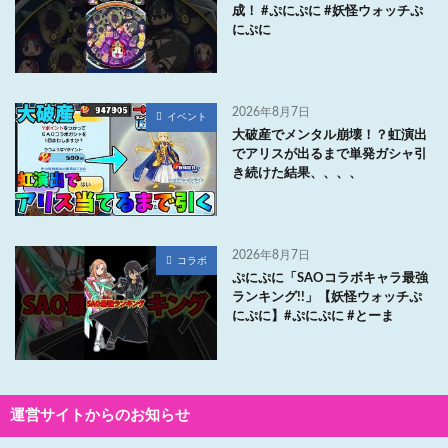
成！ #ぷにぷに #妖怪ウォッチぷ
にぷに
2026年8月7日
イベント
大破産でメンタル崩壊！？虹演出
でアリスが出るまで単発ガシャ引
き続けた結果、、、、
2026年8月7日
コラボ
ぷにぷに「SAOコラボキャラ最強
ランキング!!」【妖怪ウォッチぷ
にぷに】#ぷにぷに #とーま
運営サイトからのお知らせ