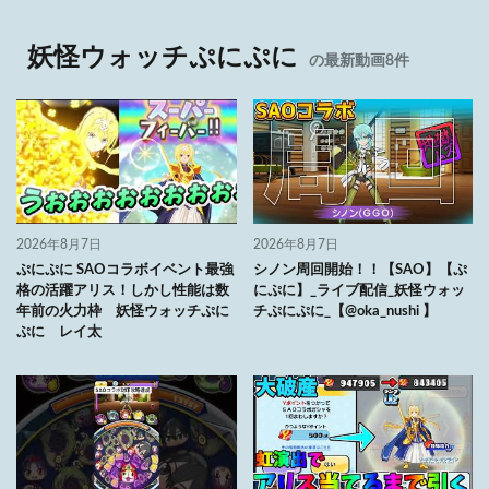
妖怪ウォッチぷにぷに
の最新動画8件
2026年8月7日
2026年8月7日
ぷにぷに SAOコラボイベント最強
シノン周回開始！！【SAO】【ぷ
格の活躍アリス！しかし性能は数
にぷに】_ライブ配信_妖怪ウォッ
年前の火力枠 妖怪ウォッチぷに
チぷにぷに_【@oka_nushi 】
ぷに レイ太