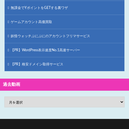
無課金でYポイントをGETする裏ワザ
ゲームアカウント高価買取
妖怪ウォッチぷにぷにのアカウントフリマサービス
【PR】WordPress表示速度No.1高速サーバー
【PR】格安ドメイン取得サービス
過去動画