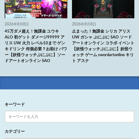
2026年8月8日
2026年8月8日
45万ダメ超え！無課金 ユウキ
止まった！無課金 シリカ アリス
ALO 初ゲット ダメージ99999 ア
UW ガシャ ぷにぷに SAO ソード
リス UW 火力 レベル10まで ゲン
アートオンライン コラボ イベント
キドリンク 何個必要？お助け パワ
【妖怪ウォッチぷにぷに】妖怪ウ
ー【妖怪ウォッチぷにぷに】ソー
ォッチ ゲーム swordartonline キリ
ドアートオンライン SAO
ト アスナ
キーワード
カテゴリー