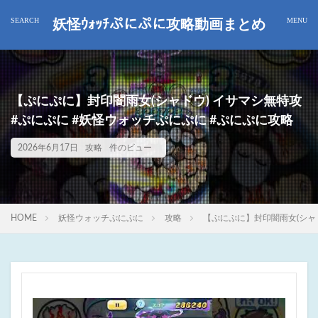
妖怪ｳｫｯﾁぷにぷに攻略動画まとめ
【ぷにぷに】封印闇雨女(シャドウ) イサマシ無特攻
#ぷにぷに #妖怪ウォッチぷにぷに #ぷにぷに攻略
2026年6月17日
攻略
件のビュー
HOME
妖怪ウォッチぷにぷに
攻略
【ぷにぷに】封印闇雨女(シャド