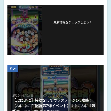
最新情報をチェックしよう！
フォローする
Prev
2026年6月17日
【ぷにぷに】特効なしでウラステージ1-5攻略！
【ぷにぷに百物語第7弾イベント】 #ぷにぷに #妖