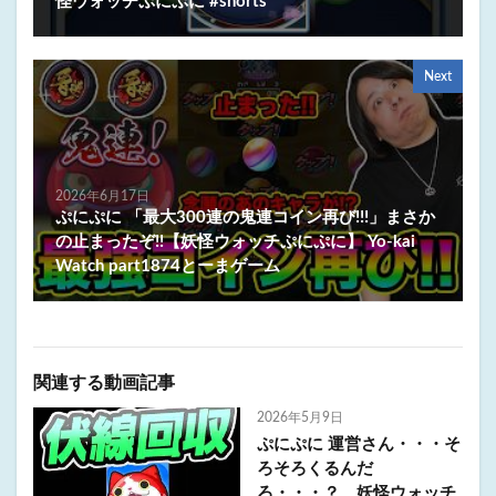
怪ウォッチぷにぷに #shorts
Next
2026年6月17日
ぷにぷに 「最大300連の鬼連コイン再び!!!」まさか
の止まったぞ!!【妖怪ウォッチぷにぷに】 Yo-kai
Watch part1874とーまゲーム
関連する動画記事
2026年5月9日
ぷにぷに 運営さん・・・そ
ろそろくるんだ
ろ・・・？ 妖怪ウォッチ