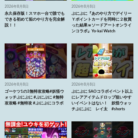
2026年8月8日
2026年8月8日
永久保存版！スマホ一台で誰でも
ぷにぷに『あのやり方でデイリー
できる初めて垢のやり方を完全解
Ｙポイントカードを同時に２枚買
説！！
った結果ｗソードアートオンライ
ンコラボ』Yo-kai Watch
2026年8月8日
2026年8月8日
ゴーケツ1の3無特攻攻略#妖怪ウ
ぷにぷに SAOコラボイベント以上
ォッチぷにぷに #ぷにぷに #無特
にレアアイテムドロップ狙いやす
攻攻略 #無特攻 #ぷにぷにコラボ
いイベントはない！ 妖怪ウォッ
チぷにぷに レイ太 #shorts