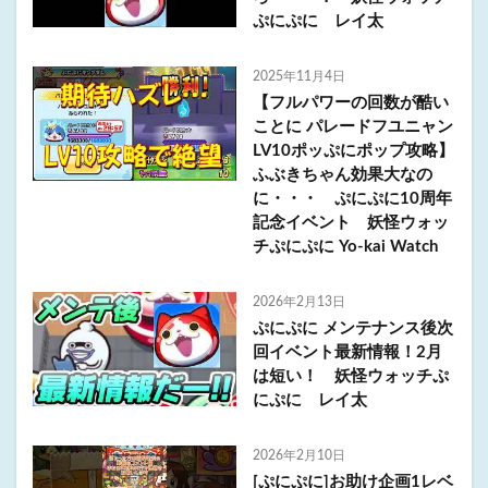
ぷにぷに レイ太
2025年11月4日
【フルパワーの回数が酷い
ことに パレードフユニャン
LV10ポッぷにポップ攻略】
ふぶきちゃん効果大なの
に・・・ ぷにぷに10周年
記念イベント 妖怪ウォッ
チぷにぷに Yo-kai Watch
2026年2月13日
ぷにぷに メンテナンス後次
回イベント最新情報！2月
は短い！ 妖怪ウォッチぷ
にぷに レイ太
2026年2月10日
[ぷにぷに]お助け企画1レベ