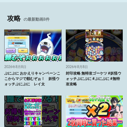
攻略
の最新動画8件
2026年8月8日
2026年8月8日
ぷにぷに おかえりキャンペーンこ
封印攻略 無特攻ゴーケツ #妖怪ウ
こからマジで頼むぞぉ！ 妖怪ウ
ォッチぷにぷに #ぷにぷに #無特
ォッチぷにぷに レイ太
攻攻略