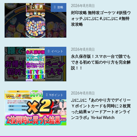
2026年8月8日
攻略
封印攻略 無特攻ゴーケツ #妖怪ウ
ォッチぷにぷに #ぷにぷに #無特
攻攻略
2026年8月8日
イベント
永久保存版！スマホ一台で誰でも
できる初めて垢のやり方を完全解
説！！
2026年8月8日
Yポイント
ぷにぷに『あのやり方でデイリー
Ｙポイントカードを同時に２枚買
った結果ｗソードアートオンライ
ンコラボ』Yo-kai Watch