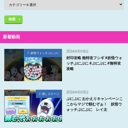
検索
新着動画
2026年8月8日
妖怪ウォッチぷにぷに
封印攻略 無特攻フシギ #妖怪ウォ
ッチぷにぷに #ぷにぷに #無特攻
攻略
2026年8月8日
隠しステージ
ぷにぷに おかえりキャンペーンこ
こからマジで頼むぞぉ！ 妖怪ウ
ォッチぷにぷに レイ太