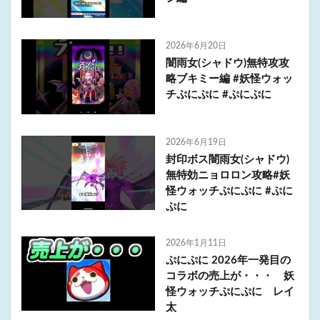
2026年6月20日
闇雨女(シャドウ)無特攻攻
略ブキミー編 #妖怪ウォッ
チぷにぷに #ぷにぷに
2026年6月19日
封印ボス闇雨女(シャドウ)
無特効ニョロロン攻略#妖
怪ウォッチぷにぷに #ぷに
ぷに
2026年1月11日
ぷにぷに 2026年一発目の
コラボの売上が・・・ 妖
怪ウォッチぷにぷに レイ
太