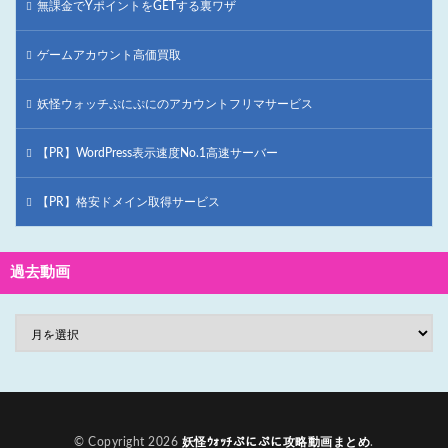
無課金でYポイントをGETする裏ワザ
ゲームアカウント高価買取
妖怪ウォッチぷにぷにのアカウントフリマサービス
【PR】WordPress表示速度No.1高速サーバー
【PR】格安ドメイン取得サービス
過去動画
© Copyright 2026
妖怪ｳｫｯﾁぷにぷに攻略動画まとめ
.