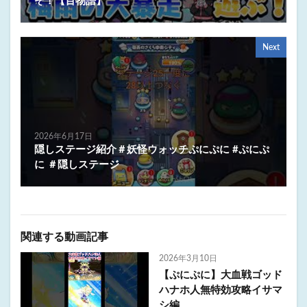
ぞ！【百物語】
Next
2026年6月17日
隠しステージ紹介＃妖怪ウォッチぷにぷに #ぷにぷ
に ＃隠しステージ
関連する動画記事
2026年3月10日
【ぷにぷに】大血戦ゴッド
ハナホ人無特効攻略イサマ
シ編