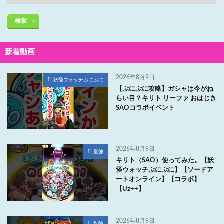
検索
新着動画
2026年8月9日
妖怪ウォッチぷにぷに
【ぷにぷに攻略】ガシャは今がね
らい目？キリト リーファ おはじき
SAOコラボイベント
2026年8月9日
最強
キリト（SAO）使ってみた。【妖
怪ウォッチぷにぷに】【ソードア
ートオンライン】【コラボ】
【Uz++】
2026年8月9日
攻略