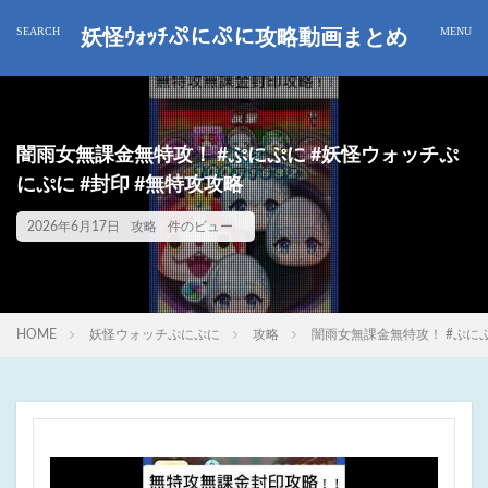
妖怪ｳｫｯﾁぷにぷに攻略動画まとめ
闇雨女無課金無特攻！ #ぷにぷに #妖怪ウォッチぷ
にぷに #封印 #無特攻攻略
2026年6月17日
攻略
件のビュー
HOME
妖怪ウォッチぷにぷに
攻略
闇雨女無課金無特攻！ #ぷにぷ