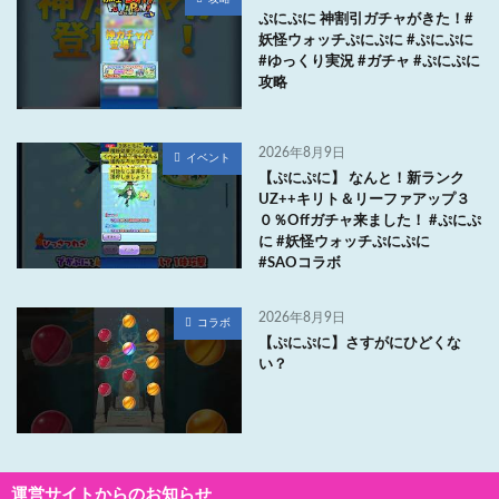
ぷにぷに 神割引ガチャがきた！#
妖怪ウォッチぷにぷに #ぷにぷに
#ゆっくり実況 #ガチャ #ぷにぷに
攻略
2026年8月9日
イベント
【ぷにぷに】 なんと！新ランク
UZ++キリト＆リーファアップ３
０％Offガチャ来ました！ #ぷにぷ
に #妖怪ウォッチぷにぷに
#SAOコラボ
2026年8月9日
コラボ
【ぷにぷに】さすがにひどくな
い？
運営サイトからのお知らせ