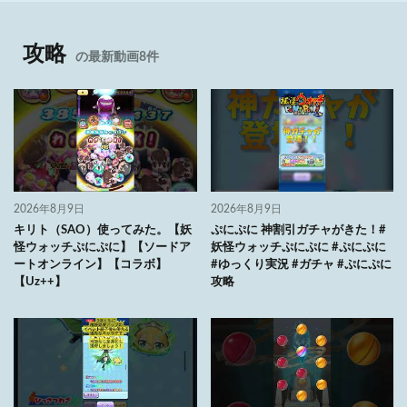
攻略
の最新動画8件
2026年8月9日
2026年8月9日
キリト（SAO）使ってみた。【妖
ぷにぷに 神割引ガチャがきた！#
怪ウォッチぷにぷに】【ソードア
妖怪ウォッチぷにぷに #ぷにぷに
ートオンライン】【コラボ】
#ゆっくり実況 #ガチャ #ぷにぷに
【Uz++】
攻略