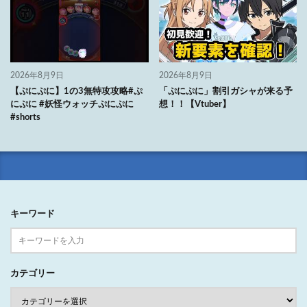
2026年8月9日
2026年8月9日
【ぷにぷに】1の3無特攻攻略#ぷ
「ぷにぷに」割引ガシャが来る予
にぷに #妖怪ウォッチぷにぷに
想！！【Vtuber】
#shorts
キーワード
カテゴリー