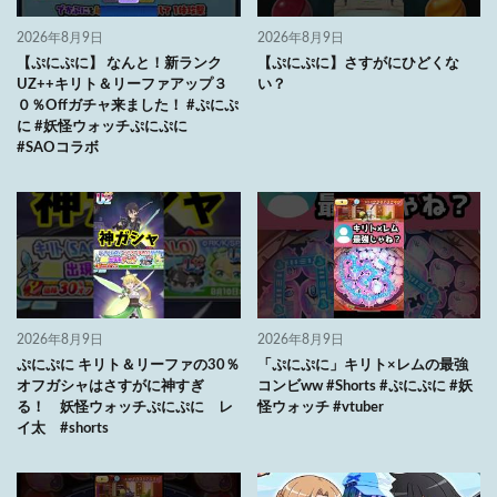
2026年8月9日
2026年8月9日
【ぷにぷに】 なんと！新ランク
【ぷにぷに】さすがにひどくな
UZ++キリト＆リーファアップ３
い？
０％Offガチャ来ました！ #ぷにぷ
に #妖怪ウォッチぷにぷに
#SAOコラボ
2026年8月9日
2026年8月9日
ぷにぷに キリト＆リーファの30％
「ぷにぷに」キリト×レムの最強
オフガシャはさすがに神すぎ
コンビww #Shorts #ぷにぷに #妖
る！ 妖怪ウォッチぷにぷに レ
怪ウォッチ #vtuber
イ太 #shorts