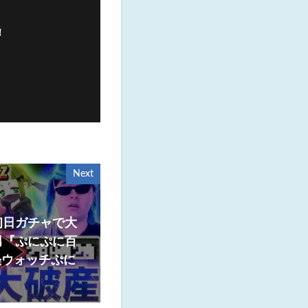
！
Next
初日ガチャで大
男『ぷにぷに百
怪ウォッチぷに