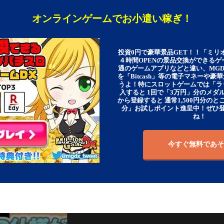
オンラインゲームでお小遣い稼ぎ！
投資0円で豪華景品GET！！「ミリ
４時間OPENの景品交換ができる
通のゲームアプリなどと違い、MG
を「Bitcash」等の電子マネーや
うよ！特にスロットゲームでは「ラ
入すると 1回で「3万円」分のメダル
から登録すると 通常1,500円分のとこ
分」お試しポイント進呈中！ぜひ
ね！
今すぐ無料であそ