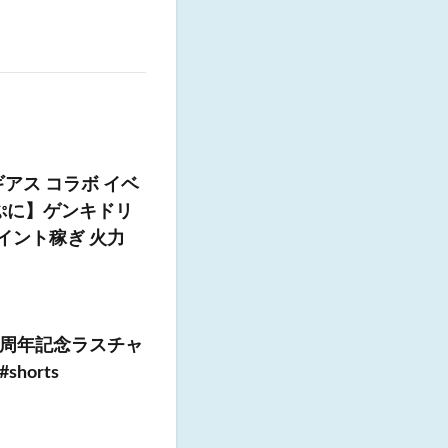
アス コラボ イベ
ぷに】ゲンキドリ
ポイント稼ぎ 火力
3周年記念ラスチャ
orts