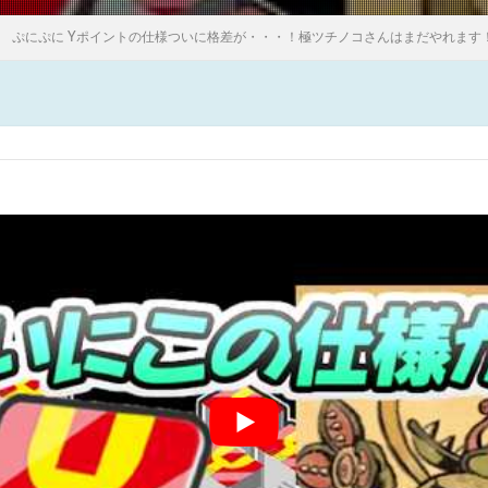
ぷにぷに Yポイントの仕様ついに格差が・・・！極ツチノコさんはまだやれます