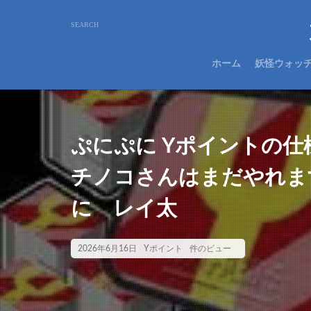
ホーム
妖怪ウォッ
ぷにぷに Yポイントの
チノコさんはまだやれま
に レイ太
2026年6月16日
Yポイント
件のビュー