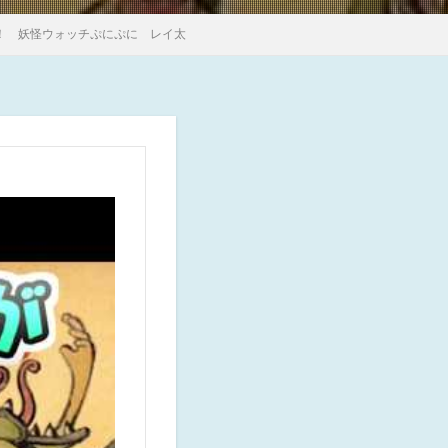
！ 妖怪ウォッチぷにぷに レイ太