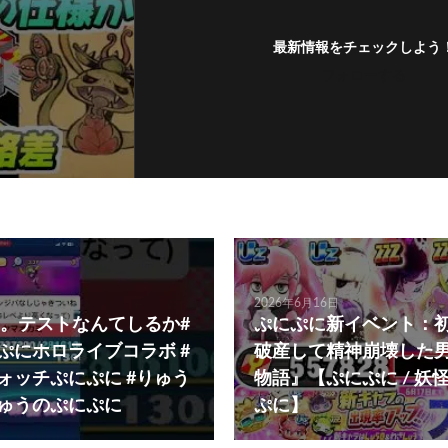
最新情報をチェックしよう
フォローする
2026年6月16日
。テストなんてしるか#
ぷにぷに新イベント：
にぷにホロライブコラボ #
破産して精神崩壊した
ウォッチぷにぷに #りゅう
物語』【ぷにぷに / 妖
りゅうのぷにぷに
ぷに】