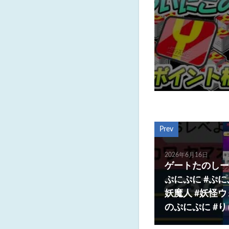
Prev
2026年6月16日
ゲートたのしー
ぷにぷに #ぷ
妖魔人 #妖怪
のぷにぷに #