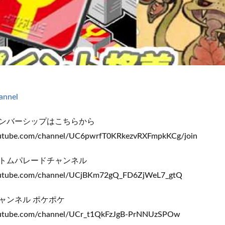
hannel
ンバーシップはこちらから
outube.com/channel/UC6pwrfT0KRkezvRXFmpkKCg/join
トムパレードチャンネル
outube.com/channel/UCjBKm72gQ_FD6ZjWeL7_gtQ
ャンネル ポケポケ
outube.com/channel/UCr_t1QkFzJgB-PrNNUzSPOw