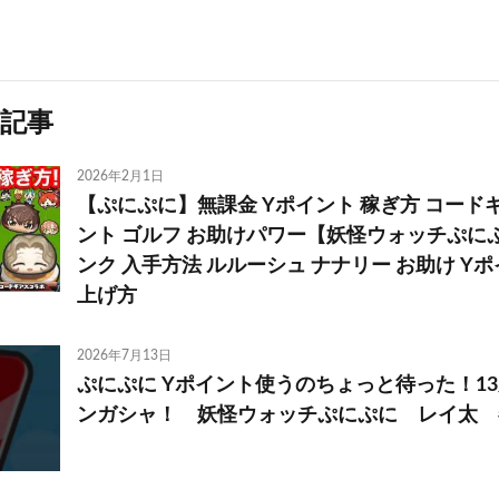
記事
2026年2月1日
【ぷにぷに】無課金 Yポイント 稼ぎ方 コードギ
ント ゴルフ お助けパワー【妖怪ウォッチぷに
ンク 入手方法 ルルーシュ ナナリー お助け Y
上げ方
2026年7月13日
ぷにぷに Yポイント使うのちょっと待った！1
ンガシャ！ 妖怪ウォッチぷにぷに レイ太 #sh