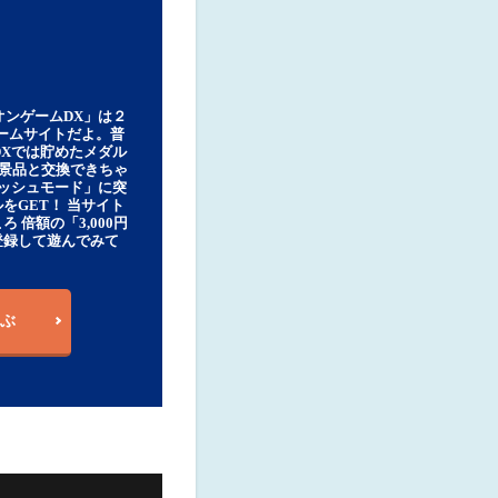
オンゲームDX」は２
ゲームサイトだよ。普
DXでは貯めたメダル
豪華景品と交換できちゃ
ッシュモード」に突
をGET！ 当サイト
ろ 倍額の「3,000円
登録して遊んでみて
ぶ