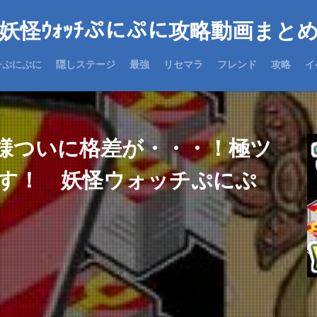
妖怪ｳｫｯﾁぷにぷに攻略動画まと
チぷにぷに
隠しステージ
最強
リセマラ
フレンド
攻略
イ
仕様ついに格差が・・・！極ツ
す！ 妖怪ウォッチぷにぷ