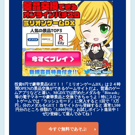
投資0円で豪華景品GET！！「ミリオンゲームDX」は２４時
間OPENの景品交換ができるゲームサイトだよ。普通のゲー
ムアプリなどと違い、MGDXでは貯めたメダルを「Bitcash」
等の電子マネーや豪華景品と交換できちゃうよ！特にスロッ
トゲームでは「ラッシュモード」に突入すると 1回で「3万
円」分のメダルをGET！ 当サイトから登録すると 通常1,500
円分のところ 倍額の「3,000円分」お試しポイント進呈中！
ぜひ登録して遊んでみてね！
今すぐ無料であそぶ