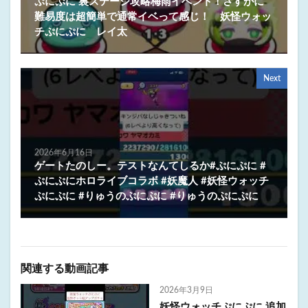
ぷにぷに 裏ステージ攻略梅雨イベント！さすがに
難易度は超簡単で通常イベって感じ！ 妖怪ウォッ
チぷにぷに レイ太
Next
2026年6月16日
ゲートたのしー。テストなんてしるか#ぷにぷに #
ぷにぷにホロライブコラボ #妖魔人 #妖怪ウォッチ
ぷにぷに #りゅうのぷにぷに #りゅうのぷにぷに
関連する動画記事
2026年3月9日
妖怪ウォッチぷにぷに 追加