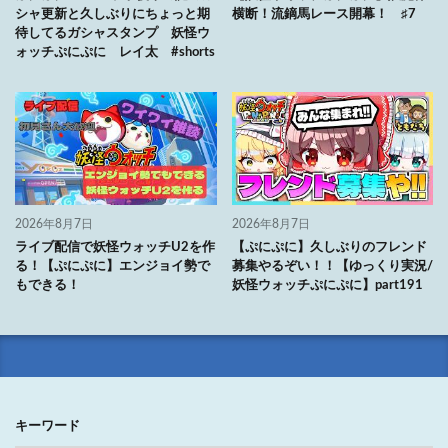
シャ更新と久しぶりにちょっと期
横断！流鏑馬レース開幕！ ♯7
待してるガシャスタンプ 妖怪ウ
ォッチぷにぷに レイ太 #shorts
2026年8月7日
2026年8月7日
ライブ配信で妖怪ウォッチU2を作
【ぷにぷに】久しぶりのフレンド
る！【ぷにぷに】エンジョイ勢で
募集やるぞい！！【ゆっくり実況/
もできる！
妖怪ウォッチぷにぷに】part191
キーワード