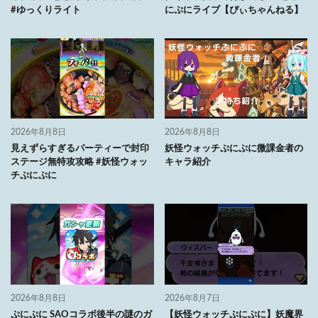
#ゆっくりライト
にぷにライブ【ぴぃちゃんねる】
2026年8月8日
2026年8月8日
見えずらすぎるパーティーで封印
妖怪ウォッチぷにぷに微課金者の
ステージ無特攻攻略 #妖怪ウォッ
キャラ紹介
チぷにぷに
2026年8月8日
2026年8月7日
ぷにぷに SAOコラボ後半の謎のガ
【妖怪ウォッチぷにぷに】妖魔界