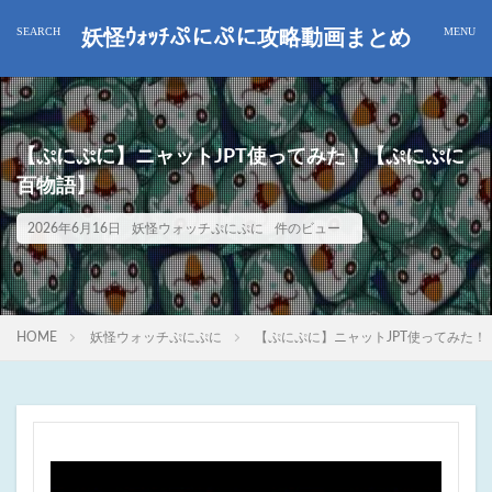
妖怪ｳｫｯﾁぷにぷに攻略動画まとめ
【ぷにぷに】ニャットJPT使ってみた！【ぷにぷに
百物語】
2026年6月16日
妖怪ウォッチぷにぷに
件のビュー
HOME
妖怪ウォッチぷにぷに
【ぷにぷに】ニャットJPT使ってみた