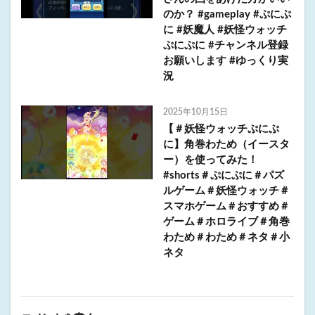
のか？ #gameplay #ぷにぷ
に #妖魔人 #妖怪ウォッチ
ぷにぷに #チャンネル登録
お願いします #ゆっくり実
況
2025年10月15日
【＃妖怪ウォッチぷにぷ
に】角巻わため（イースタ
ー）を使ってみた！
#shorts＃ぷにぷに＃パズ
ルゲーム＃妖怪ウォッチ＃
スマホゲーム＃おすすめ＃
ゲーム＃ホロライブ＃角巻
わため＃わため＃ネタ＃小
ネタ