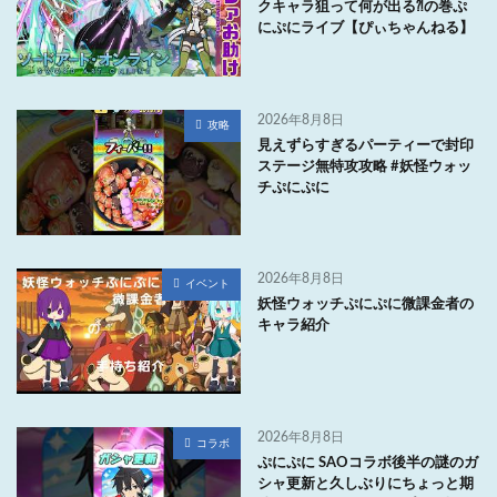
クキャラ狙って何が出る⁈の巻ぷ
にぷにライブ【ぴぃちゃんねる】
2026年8月8日
攻略
見えずらすぎるパーティーで封印
ステージ無特攻攻略 #妖怪ウォッ
チぷにぷに
2026年8月8日
イベント
妖怪ウォッチぷにぷに微課金者の
キャラ紹介
2026年8月8日
コラボ
ぷにぷに SAOコラボ後半の謎のガ
シャ更新と久しぶりにちょっと期