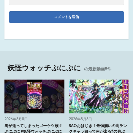
妖怪ウォッチぷにぷに
の最新動画8件
2026年8月8日
2026年8月8日
馬が逝ってしまったゴーケツ族 #
SAOおはじき！最強揃いの高ラン
ぷにぷに #妖怪ウォッチぷにぷに
クキャラ狙って何が出る⁈の巻ぷ