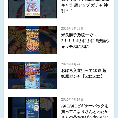
キャラ 超アップ ガチャ 神
引 ^_^
2026年3月28日
米良獅子乃統一で1-
2！！！ #ぷにぷに #妖怪ウ
ォッチぷにぷに
2026年1月24日
おぼろ入道狙って10連 超
妖魔ガシャ【ぷにぷに】
2026年4月14日
ぷにぷにビギナーパックを
買ってこよりさんとわため
さんの凸をあげた方がいい