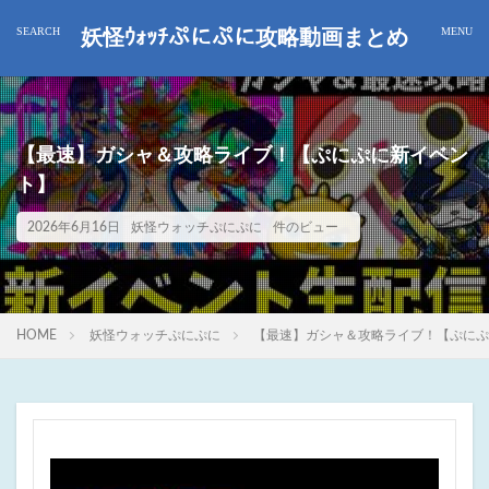
妖怪ｳｫｯﾁぷにぷに攻略動画まとめ
【最速】ガシャ＆攻略ライブ！【ぷにぷに新イベン
ト】
2026年6月16日
妖怪ウォッチぷにぷに
件のビュー
HOME
妖怪ウォッチぷにぷに
【最速】ガシャ＆攻略ライブ！【ぷにぷ