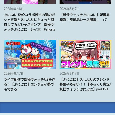
2026年8月8日
2026年8月7日
ぷにぷに SAOコラボ後半の謎のガ
【妖怪ウォッチぷにぷに】妖魔界
シャ更新と久しぶりにちょっと期
横断！流鏑馬レース開幕！ ♯7
待してるガシャスタンプ 妖怪ウ
ォッチぷにぷに レイ太 #shorts
2026年8月7日
2026年8月7日
ライブ配信で妖怪ウォッチU2を作
【ぷにぷに】久しぶりのフレンド
る！【ぷにぷに】エンジョイ勢で
募集やるぞい！！【ゆっくり実況/
もできる！
妖怪ウォッチぷにぷに】part191