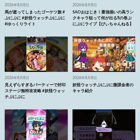
2026年8月8日
2026年8月8日
馬が逝ってしまったゴーケツ族 #
SAOおはじき！最強揃いの高ラン
ぷにぷに #妖怪ウォッチぷにぷに
クキャラ狙って何が出る⁈の巻ぷ
#ゆっくりライト
にぷにライブ【ぴぃちゃんねる】
2026年8月8日
2026年8月8日
見えずらすぎるパーティーで封印
妖怪ウォッチぷにぷに微課金者の
ステージ無特攻攻略 #妖怪ウォッ
キャラ紹介
チぷにぷに