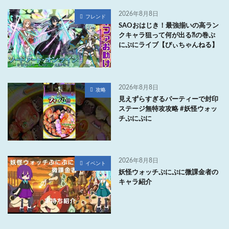
2026年8月8日
フレンド
SAOおはじき！最強揃いの高ラン
クキャラ狙って何が出る⁈の巻ぷ
にぷにライブ【ぴぃちゃんねる】
2026年8月8日
攻略
見えずらすぎるパーティーで封印
ステージ無特攻攻略 #妖怪ウォッ
チぷにぷに
2026年8月8日
イベント
妖怪ウォッチぷにぷに微課金者の
キャラ紹介