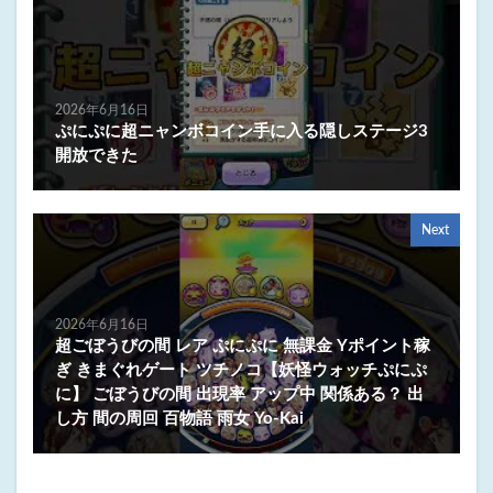
2026年6月16日
ぷにぷに超ニャンボコイン手に入る隠しステージ3
開放できた
Next
2026年6月16日
超ごぼうびの間 レア ぷにぷに 無課金 Yポイント稼
ぎ きまぐれゲート ツチノコ【妖怪ウォッチぷにぷ
に】 ごぼうびの間 出現率 アップ中 関係ある？ 出
し方 間の周回 百物語 雨女 Yo-Kai