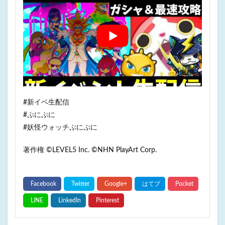
#新イベ生配信
#ぷにぷに
#妖怪ウォッチぷにぷに
著作権 ©LEVEL5 Inc. ©NHN PlayArt Corp.