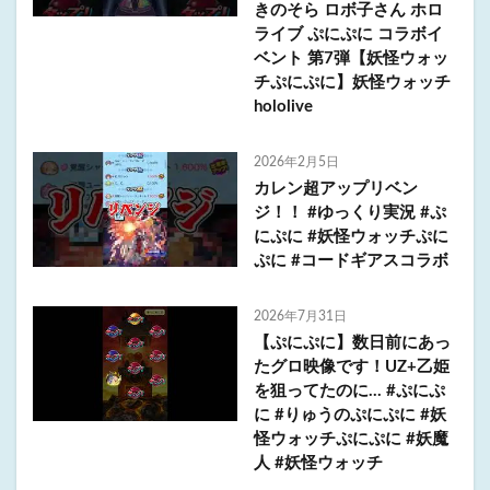
きのそら ロボ子さん ホロ
ライブ ぷにぷに コラボイ
ベント 第7弾【妖怪ウォッ
チぷにぷに】妖怪ウォッチ
hololive
2026年2月5日
カレン超アップリベン
ジ！！ #ゆっくり実況 #ぷ
にぷに #妖怪ウォッチぷに
ぷに #コードギアスコラボ
2026年7月31日
【ぷにぷに】数日前にあっ
たグロ映像です！UZ+乙姫
を狙ってたのに… #ぷにぷ
に #りゅうのぷにぷに #妖
怪ウォッチぷにぷに #妖魔
人 #妖怪ウォッチ