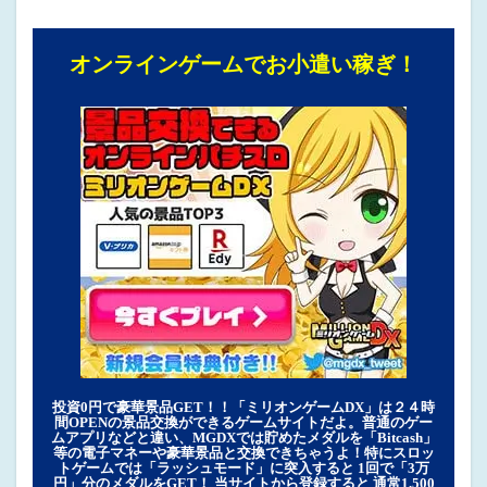
オンラインゲームでお小遣い稼ぎ！
投資0円で豪華景品GET！！「ミリオンゲームDX」は２４時
間OPENの景品交換ができるゲームサイトだよ。普通のゲー
ムアプリなどと違い、MGDXでは貯めたメダルを「Bitcash」
等の電子マネーや豪華景品と交換できちゃうよ！特にスロッ
トゲームでは「ラッシュモード」に突入すると 1回で「3万
円」分のメダルをGET！ 当サイトから登録すると 通常1,500