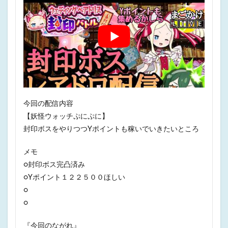
今回の配信内容
【妖怪ウォッチぷにぷに】
封印ボスをやりつつYポイントも稼いでいきたいところ
メモ
○封印ボス完凸済み
○Yポイント１２２５００ほしい
○
○
『今回のながれ』