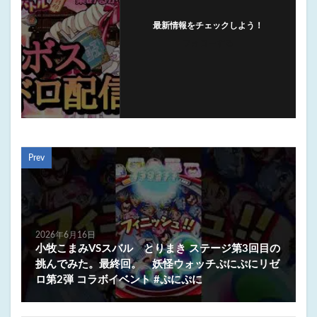
最新情報をチェックしよう！
フォローする
Prev
2026年6月16日
小牧こまみVSスバル とりまき ステージ第3回目の
挑んでみた。最終回。 妖怪ウォッチぷにぷにリゼ
ロ第2弾 コラボイベント #ぷにぷに