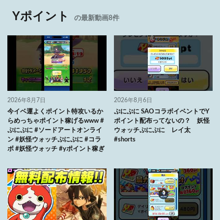
Yポイント
の最新動画8件
2026年8月7日
2026年8月6日
今イベ運よくポイント特攻いるか
ぷにぷに SAOコラボイベントでY
らめっちゃポイント稼げるwww #
ポイント配布ってないの？ 妖怪
ぷにぷに #ソードアートオンライ
ウォッチぷにぷに レイ太
ン #妖怪ウォッチぷにぷに #コラ
#shorts
ボ #妖怪ウォッチ #yポイント稼ぎ