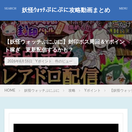
妖怪ｳｫｯﾁぷにぷに攻略動画まとめ
【妖怪ウォッチぷにぷに】封印ボス周回＆Yポイン
ト稼ぎ 更新配信するかも？
2026年6月16日
Yポイント
件のビュー
HOME
妖怪ウォッチぷにぷに
攻略
Yポイント
【妖怪ウォッ