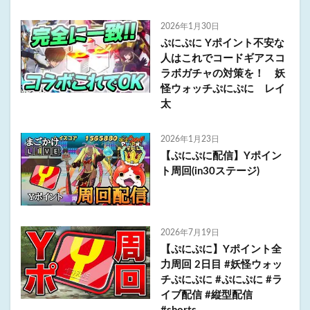
2026年1月30日
ぷにぷに Yポイント不安な
人はこれでコードギアスコ
ラボガチャの対策を！ 妖
怪ウォッチぷにぷに レイ
太
2026年1月23日
【ぷにぷに配信】Yポイン
ト周回(in30ステージ)
2026年7月19日
【ぷにぷに】Yポイント全
力周回 2日目 #妖怪ウォッ
チぷにぷに #ぷにぷに #ラ
イブ配信 #縦型配信