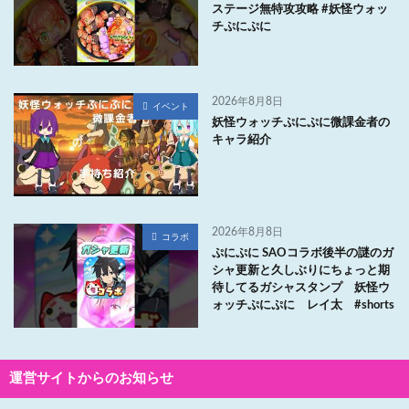
ステージ無特攻攻略 #妖怪ウォッ
チぷにぷに
2026年8月8日
イベント
妖怪ウォッチぷにぷに微課金者の
キャラ紹介
2026年8月8日
コラボ
ぷにぷに SAOコラボ後半の謎のガ
シャ更新と久しぶりにちょっと期
待してるガシャスタンプ 妖怪ウ
ォッチぷにぷに レイ太 #shorts
運営サイトからのお知らせ