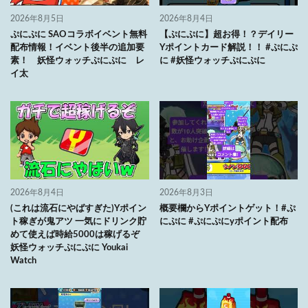
2026年8月5日
2026年8月4日
ぷにぷに SAOコラボイベント無料
【ぷにぷに】超お得！？デイリー
配布情報！イベント後半の追加要
Yポイントカード解説！！ #ぷにぷ
素！ 妖怪ウォッチぷにぷに レ
に #妖怪ウォッチぷにぷに
イ太
2026年8月4日
2026年8月3日
(これは流石にやばすぎた)Yポイン
概要欄からYポイントゲット！#ぷ
ト稼ぎが鬼アツ 一気にドリンク貯
にぷに #ぷにぷにyポイント配布
めて使えば時給5000は稼げるぞ
妖怪ウォッチぷにぷに Youkai
Watch