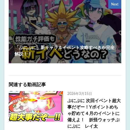
Next
2026年6月16日
「ぷにぷに」新キャラ＆イベント攻略すべきか完全
解説！！
関連する動画記事
2026年3月15日
ぷにぷに 次回イベント超大
事だぞー！Yポイントめち
ゃ貯めて４月のイベントに
備えよ！ 妖怪ウォッチぷ
にぷに レイ太