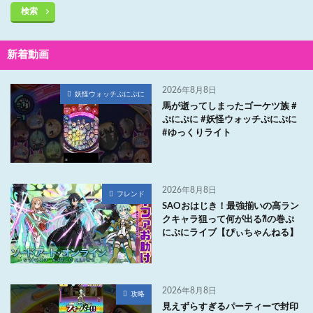
検索
新着動画
2026年8月8日
妖怪ウォッチぷにぷに
馬が逝ってしまったゴーケツ族 #
ぷにぷに #妖怪ウォッチぷにぷに
#ゆっくりライト
2026年8月8日
フレンド
SAOおはじき！最強揃いの高ラン
クキャラ狙って何が出る⁈の巻ぷ
にぷにライブ【ぴぃちゃんねる】
2026年8月8日
攻略
見えずらすぎるパーティーで封印