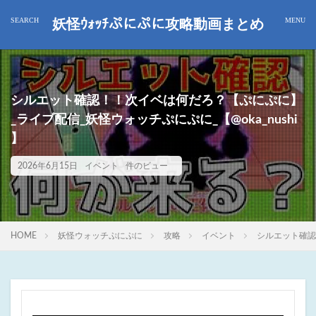
妖怪ｳｫｯﾁぷにぷに攻略動画まとめ
シルエット確認！！次イベは何だろ？【ぷにぷに】
_ライブ配信_妖怪ウォッチぷにぷに_【@oka_nushi
】
2026年6月15日
イベント
件のビュー
HOME
妖怪ウォッチぷにぷに
攻略
イベント
シルエット確認！