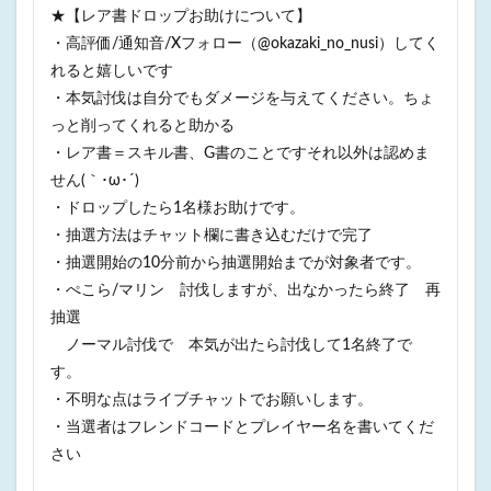
★【レア書ドロップお助けについて】
・高評価/通知音/Xフォロー（@okazaki_no_nusi）してく
れると嬉しいです
・本気討伐は自分でもダメージを与えてください。ちょ
っと削ってくれると助かる
・レア書＝スキル書、G書のことですそれ以外は認めま
せん(｀･ω･´)
・ドロップしたら1名様お助けです。
・抽選方法はチャット欄に書き込むだけで完了
・抽選開始の10分前から抽選開始までが対象者です。
・ぺこら/マリン 討伐しますが、出なかったら終了 再
抽選
ノーマル討伐で 本気が出たら討伐して1名終了で
す。
・不明な点はライブチャットでお願いします。
・当選者はフレンドコードとプレイヤー名を書いてくだ
さい