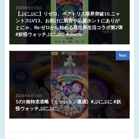
2026年6月15日
【ぷにぷに】リゼロ、ベアトリス限界突破10,ニャ
ントスLV13、お助けに助言や応援ホントにありが
とにゃ、Re:ゼロから始める異世界生活コラボ第2弾
#妖怪ウォッチぷにぷに #shorts
Next
2026年6月15日
1の5無特攻攻略（ミッション達成）#ぷにぷに #妖
怪ウォッチぷにぷに