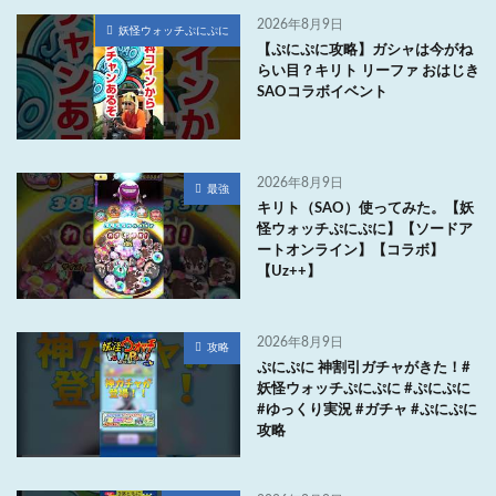
2026年8月9日
妖怪ウォッチぷにぷに
【ぷにぷに攻略】ガシャは今がね
らい目？キリト リーファ おはじき
SAOコラボイベント
2026年8月9日
最強
キリト（SAO）使ってみた。【妖
怪ウォッチぷにぷに】【ソードア
ートオンライン】【コラボ】
【Uz++】
2026年8月9日
攻略
ぷにぷに 神割引ガチャがきた！#
妖怪ウォッチぷにぷに #ぷにぷに
#ゆっくり実況 #ガチャ #ぷにぷに
攻略