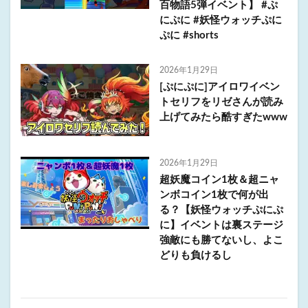
百物語5弾イベント】 #ぷ
にぷに #妖怪ウォッチぷに
ぷに #shorts
2026年1月29日
[ぷにぷに]アイロワイベン
トセリフをリゼさんが読み
上げてみたら酷すぎたwww
2026年1月29日
超妖魔コイン1枚＆超ニャ
ンボコイン1枚で何が出
る？【妖怪ウォッチぷにぷ
に】イベントは裏ステージ
強敵にも勝てないし、よこ
どりも負けるし