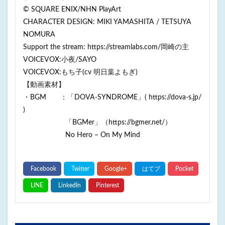
© SQUARE ENIX/NHN PlayArt
CHARACTER DESIGN: MIKI YAMASHITA / TETSUYA
NOMURA
Support the stream: https://streamlabs.com/岡崎の主
VOICEVOX:小夜/SAYO
VOICEVOX:もち子(cv 明日葉よもぎ)
【動画素材】
・BGM ：「DOVA-SYNDROME」( https://dova-s.jp/
)
「BGMer」（https://bgmer.net/）
No Hero – On My Mind