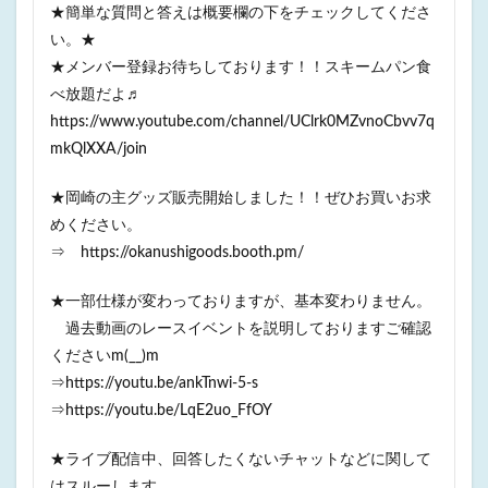
★簡単な質問と答えは概要欄の下をチェックしてくださ
い。★
★メンバー登録お待ちしております！！スキームパン食
べ放題だよ♬
https://www.youtube.com/channel/UClrk0MZvnoCbvv7q
mkQlXXA/join
★岡崎の主グッズ販売開始しました！！ぜひお買いお求
めください。
⇒ https://okanushigoods.booth.pm/
★一部仕様が変わっておりますが、基本変わりません。
過去動画のレースイベントを説明しておりますご確認
くださいm(__)m
⇒https://youtu.be/ankTnwi-5-s
⇒https://youtu.be/LqE2uo_FfOY
★ライブ配信中、回答したくないチャットなどに関して
はスルーします。