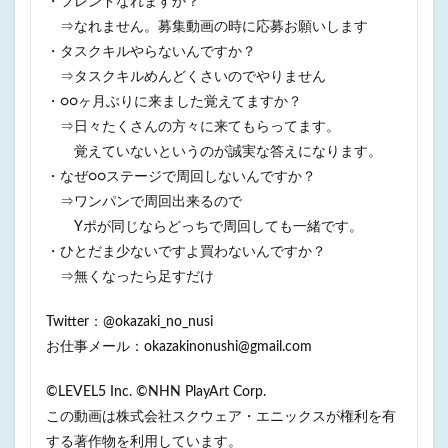
・フレンドなれますか？
⇒なれません。募集動画の時に応募お願いします
・タスクキルやらないんですか？
⇒タスクキルめんどくさいのでやりません
・○○ヶ月ぶりに来ました覚えてますか？
⇒日々たくさんの方々に来てもらってます。
覚えていないというのが誠実な答えになります。
・なぜ○○ステージで周回しないんですか？
⇒ワンパンで周回出来るので
Yポが同じならどっちで周回しても一緒です。
・ひとだま少ないですよ買わないんですか？
⇒無くなったら足すだけ
Twitter：@okazaki_no_nusi
お仕事メール：okazakinonushi@gmail.com
©LEVEL5 Inc. ©NHN PlayArt Corp.
この動画は株式会社スクウェア・エニックスが権利を有
する著作物を利用しています。