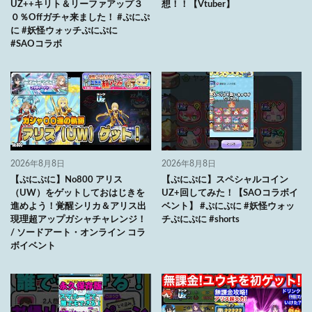
UZ++キリト＆リーファアップ３
想！！【Vtuber】
０％Offガチャ来ました！ #ぷにぷ
に #妖怪ウォッチぷにぷに
#SAOコラボ
2026年8月8日
2026年8月8日
【ぷにぷに】No800 アリス
【ぷにぷに】スペシャルコイン
（UW）をゲットしておはじきを
UZ+回してみた！【SAOコラボイ
進めよう！覚醒シリカ＆アリス出
ベント】 #ぷにぷに #妖怪ウォッ
現理超アップガシャチャレンジ！
チぷにぷに #shorts
/ ソードアート・オンライン コラ
ボイベント