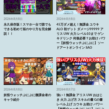
2026年8月8日
2026年8月8日
永久保存版！スマホ一台で誰でも
45万ダメ超え！無課金 ユウキ
できる初めて垢のやり方を完全解
ALO 初ゲット ダメージ99999 ア
説！！
リス UW 火力 レベル10まで ゲン
キドリンク 何個必要？お助け パワ
ー【妖怪ウォッチぷにぷに】ソー
ドアートオンライン SAO
2026年8月8日
2026年8月7日
妖怪ウォッチぷにぷに微課金者の
強い！無課金 アリス UW おはじ
キャラ紹介
き 火力 上げ方 スキルの書 Gの書
レベル上げ ユウキ お助け パワー