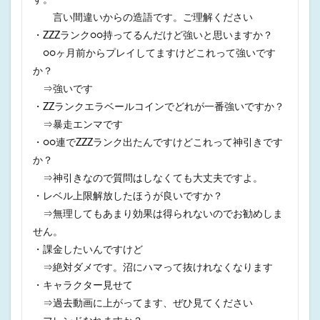
す。
言い間違いからの造語です。ご理解ください
・ZZZランク○○持ってるんだけど強いと思いますか？
○○ヶ月前からプレイしてますけどこれって強いです
か？
⇒強いです
・ZZランクエラベールコインでどれが一番強いですか？
⇒暴走エンマです
・○○連でZZZランク出たんですけどこれって神引きです
か？
⇒神引きなので質問はしなくても大丈夫ですよ。
・レベル上限解放したほうが良いですか？
⇒無理してもあまり効果は得られないのでお勧めしま
せん。
・課金したいんですけど
⇒絶対ダメです。沼にハマって抜けれなくなります
・キャラクター見せて
⇒過去動画に上がってます、ぜひ見てください