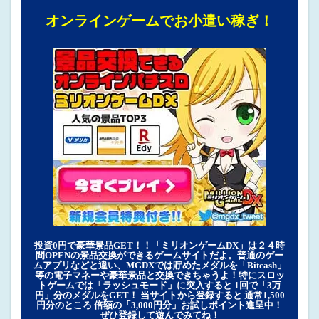
オンラインゲームでお小遣い稼ぎ！
投資0円で豪華景品GET！！「ミリオンゲームDX」は２４時
間OPENの景品交換ができるゲームサイトだよ。普通のゲー
ムアプリなどと違い、MGDXでは貯めたメダルを「Bitcash」
等の電子マネーや豪華景品と交換できちゃうよ！特にスロッ
トゲームでは「ラッシュモード」に突入すると 1回で「3万
円」分のメダルをGET！ 当サイトから登録すると 通常1,500
円分のところ 倍額の「3,000円分」お試しポイント進呈中！
ぜひ登録して遊んでみてね！