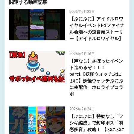
関連する動画記事
2026年5月23日
【ぷにぷに】アイドルロワ
イヤルイベントI-1ファイナ
ル会場への道冒頭ストーリ
ー【アイドルロワイヤル】
2026年4月16日
【声なし】さぼったイベン
ト進めるぞ！！！
part1【妖怪ウォッチぷに
ぷに】妖怪ウォッチぷにぷ
に生配信 ホロライブコラ
ボ
2026年2月24日
【ぷにぷに】特効なし「フ
シギ編成」で封印ボス「羽
恋多音」攻略！ 【ぷにぷに