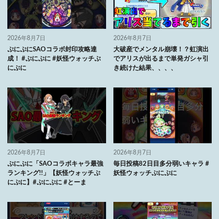
2026年8月7日
2026年8月7日
ぷにぷにSAOコラボ封印攻略達
大破産でメンタル崩壊！？虹演出
成！ #ぷにぷに #妖怪ウォッチぷ
でアリスが出るまで単発ガシャ引
にぷに
き続けた結果、、、、
2026年8月7日
2026年8月7日
ぷにぷに「SAOコラボキャラ最強
毎日投稿82日目多分弱いキャラ #
ランキング!!」【妖怪ウォッチぷ
妖怪ウォッチぷにぷに
にぷに】#ぷにぷに #とーま