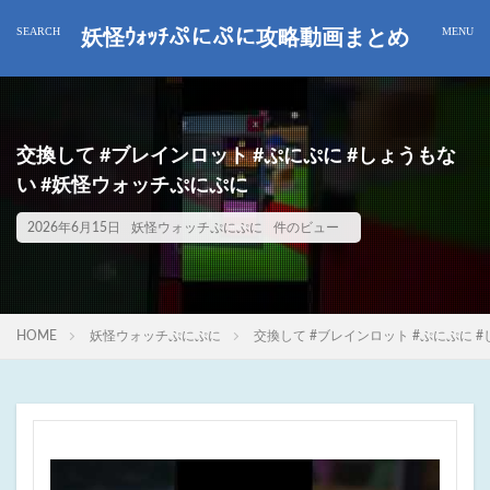
妖怪ｳｫｯﾁぷにぷに攻略動画まとめ
交換して #ブレインロット #ぷにぷに #しょうもな
い #妖怪ウォッチぷにぷに
2026年6月15日
妖怪ウォッチぷにぷに
件のビュー
HOME
妖怪ウォッチぷにぷに
交換して #ブレインロット #ぷにぷに 