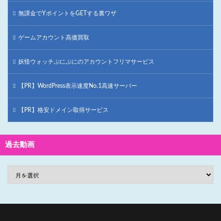
無課金でYポイントをGETする裏ワザ
ゲームアカウント高価買取
妖怪ウォッチぷにぷにのアカウントフリマサービス
【PR】WordPress表示速度No.1高速サーバー
【PR】格安ドメイン取得サービス
過去動画