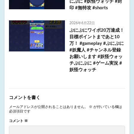
にぷに #妖怪ウォッチ #封
印 #無特攻 #shorts
2026年6月22日
ぷにぷにワイポ20万達成！
目標ポイントまであと10
万！ #gameplay #ぷにぷに
#妖魔人 #チャンネル登録
お願いします #妖怪ウォッ
チぷにぷに #ゲーム実況 #
妖怪ウォッチ
コメントを書く
メールアドレスが公開されることはありません。
※
が付いている欄は
必須項目です
コメント
※