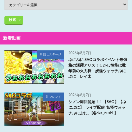
検索
新着動画
2026年8月7日
隠しステージ
ぷにぷに SAOコラボイベント最強
格の活躍アリス！しかし性能は数
年前の火力枠 妖怪ウォッチぷに
ぷに レイ太
2026年8月7日
フレンド
シノン周回開始！！【SAO】【ぷ
にぷに】_ライブ配信_妖怪ウォッ
チぷにぷに_【@oka_nushi 】