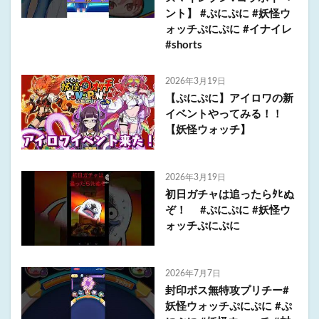
ント】 #ぷにぷに #妖怪ウ
ォッチぷにぷに #イナイレ
#shorts
2026年3月19日
【ぷにぷに】アイロワの新
イベントやってみる！！
【妖怪ウォッチ】
2026年3月19日
初日ガチャは追ったらﾀﾋぬ
ぞ！ #ぷにぷに #妖怪ウ
ォッチぷにぷに
2026年7月7日
封印ボス無特攻プリチー#
妖怪ウォッチぷにぷに #ぷ