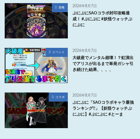
2026年8月7日
攻略
ぷにぷにSAOコラボ封印攻略達
成！ #ぷにぷに #妖怪ウォッチぷ
にぷに
2026年8月7日
イベント
大破産でメンタル崩壊！？虹演出
でアリスが出るまで単発ガシャ引
き続けた結果、、、、
2026年8月7日
コラボ
ぷにぷに「SAOコラボキャラ最強
ランキング!!」【妖怪ウォッチぷ
にぷに】#ぷにぷに #とーま