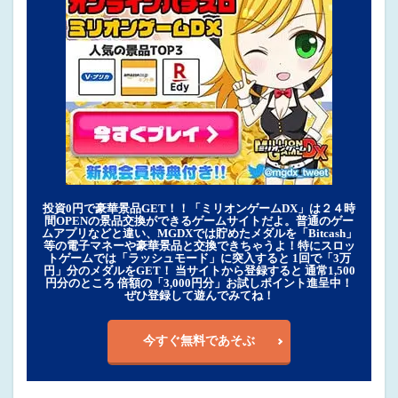
投資0円で豪華景品GET！！「ミリオンゲームDX」は２４時
間OPENの景品交換ができるゲームサイトだよ。普通のゲー
ムアプリなどと違い、MGDXでは貯めたメダルを「Bitcash」
等の電子マネーや豪華景品と交換できちゃうよ！特にスロッ
トゲームでは「ラッシュモード」に突入すると 1回で「3万
円」分のメダルをGET！ 当サイトから登録すると 通常1,500
円分のところ 倍額の「3,000円分」お試しポイント進呈中！
ぜひ登録して遊んでみてね！
今すぐ無料であそぶ