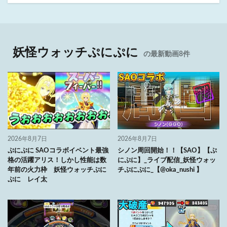
妖怪ウォッチぷにぷに
の最新動画8件
2026年8月7日
2026年8月7日
ぷにぷに SAOコラボイベント最強
シノン周回開始！！【SAO】【ぷ
格の活躍アリス！しかし性能は数
にぷに】_ライブ配信_妖怪ウォッ
年前の火力枠 妖怪ウォッチぷに
チぷにぷに_【@oka_nushi 】
ぷに レイ太