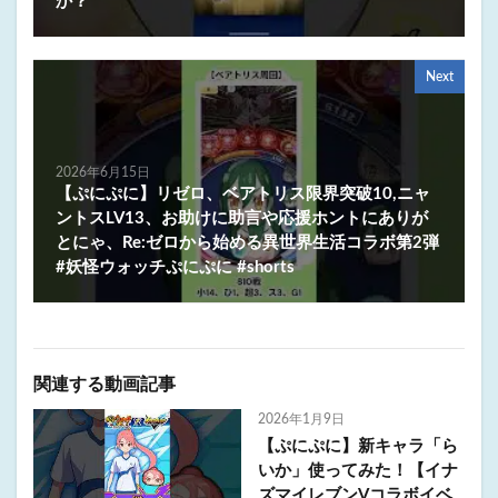
か？
Next
2026年6月15日
【ぷにぷに】リゼロ、ベアトリス限界突破10,ニャ
ントスLV13、お助けに助言や応援ホントにありが
とにゃ、Re:ゼロから始める異世界生活コラボ第2弾
#妖怪ウォッチぷにぷに #shorts
関連する動画記事
2026年1月9日
【ぷにぷに】新キャラ「ら
いか」使ってみた！【イナ
ズマイレブンVコラボイベ