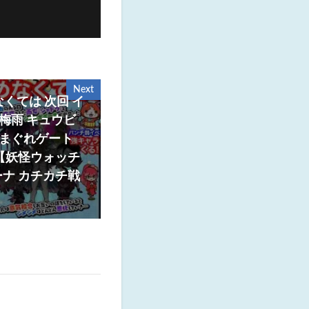
Next
なくては 次回 イ
 梅雨 キュウビ
きまぐれゲート
【妖怪ウォッチ
ナ カチカチ戦