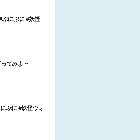
 #ぷにぷに #妖怪
行ってみよ～
ぷにぷに #妖怪ウォ