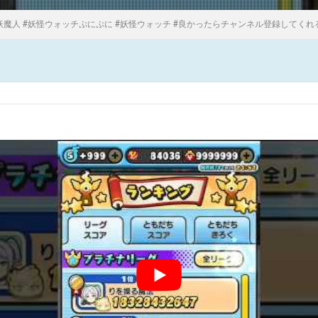
妖魔人 #妖怪ウォッチぷにぷに #妖怪ウォッチ #良かったらチャンネル登録してくれ