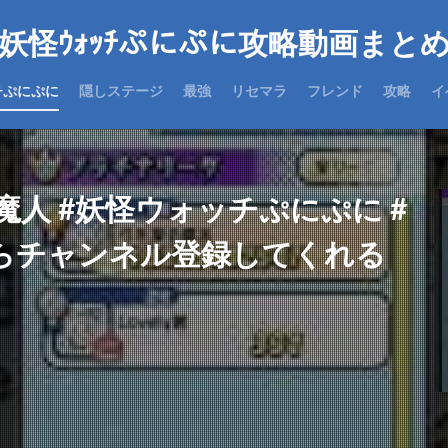
妖怪ｳｫｯﾁぷにぷに攻略動画まと
チぷにぷに
隠しステージ
最強
リセマラ
フレンド
攻略
イ
魔人 #妖怪ウォッチぷにぷに #
たらチャンネル登録してくれる