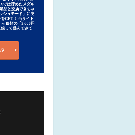
DXでは貯めたメダル
豪華景品と交換できちゃ
ッシュモード」に突
をGET！ 当サイト
ろ 倍額の「3,000円
登録して遊んでみて
ぶ
！