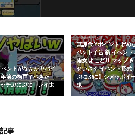
2026年6月15日
無課金 Yポイント 貯め
ベント予告 新 イベント
雨女 よこどり マップ 
イベントがなんかヤバイ
せいさく イベント形式
周年前の梅雨イベきた
ぷにぷに】シメッポイー
ッチぷにぷに レイ太
鬼
記事