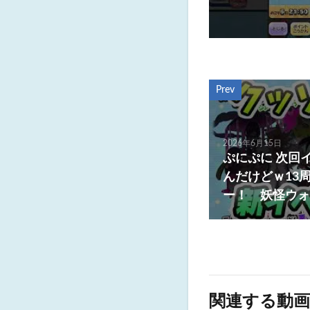
Prev
2026年6月15日
ぷにぷに 次回
んだけどｗ13
ー！ 妖怪ウォ
関連する動画