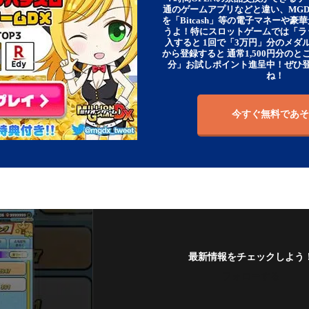
通のゲームアプリなどと違い、MG
を「Bitcash」等の電子マネーや
うよ！特にスロットゲームでは「ラ
入すると 1回で「3万円」分のメダル
から登録すると 通常1,500円分のとこ
分」お試しポイント進呈中！ぜひ
ね！
今すぐ無料であそ
最新情報をチェックしよう
フォローする