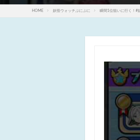
HOME
妖怪ウォッチぷにぷに
瞬間1位狙いに行く！#