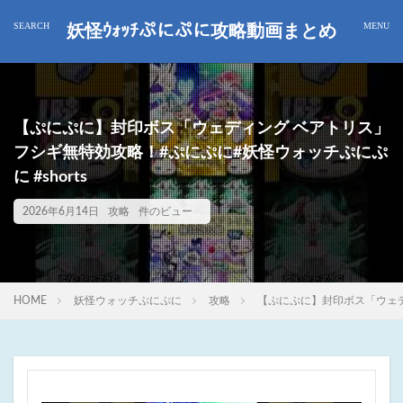
妖怪ｳｫｯﾁぷにぷに攻略動画まとめ
【ぷにぷに】封印ボス「ウェディング ベアトリス」
フシギ無特効攻略！#ぷにぷに#妖怪ウォッチぷにぷ
に #shorts
2026年6月14日
攻略
件のビュー
HOME
妖怪ウォッチぷにぷに
攻略
【ぷにぷに】封印ボス「ウェディ