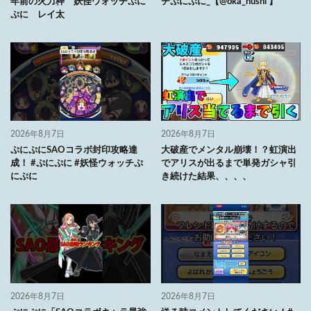
年前の火力枠 妖怪ウォッチぷに
チぷにぷに_【@oka_nushi 】
ぷに レイ太
2026年8月7日
2026年8月7日
ぷにぷにSAOコラボ封印攻略達
大破産でメンタル崩壊！？虹演出
成！ #ぷにぷに #妖怪ウォッチぷ
でアリスが出るまで単発ガシャ引
にぷに
き続けた結果、、、、
2026年8月7日
2026年8月7日