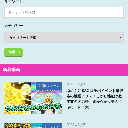
キーワード
カテゴリー
検索
新着動画
2026年8月7日
隠しステージ
ぷにぷに SAOコラボイベント最強
格の活躍アリス！しかし性能は数
年前の火力枠 妖怪ウォッチぷに
ぷに レイ太
2026年8月7日
フレンド