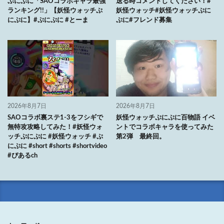
ぷにぷに「SAOコラボキャラ最強
送る時コメントしてください！#
ランキング!!」【妖怪ウォッチぷ
妖怪ウォッチ#妖怪ウォッチぷに
にぷに】#ぷにぷに #とーま
ぷに#フレンド募集
2026年8月7日
2026年8月7日
SAOコラボ裏ステ1-3をフシギで
妖怪ウォッチぷにぷに百物語 イベ
無特攻攻略してみた！#妖怪ウォ
ントでコラボキャラを使ってみた
ッチぷにぷに #妖怪ウォッチ #ぷ
第2弾 最終回。
にぷに #short #shorts #shortvideo
#ぴあるch