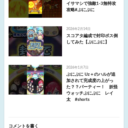
イサマシで強敵1-3無特攻
攻略#ぷにぷに
2026年2月14日
スコアタ編成で封印ボス倒
してみた【ぷにぷに】
2026年1月7日
ぷにぷに Uz＋のハルが追
加されて完成度の上がっ
た？？パーティー！ 妖怪
ウォッチぷにぷに レイ
太 #shorts
コメントを書く