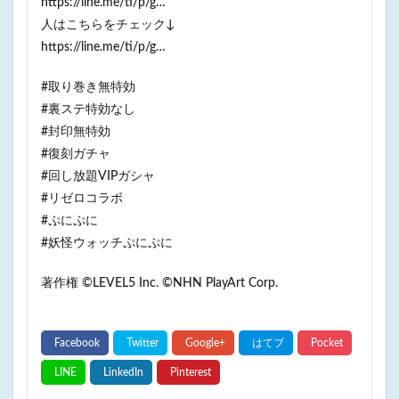
https://line.me/ti/p/g…
人はこちらをチェック↓
https://line.me/ti/p/g…
#取り巻き無特効
#裏ステ特効なし
#封印無特効
#復刻ガチャ
#回し放題VIPガシャ
#リゼロコラボ
#ぷにぷに
#妖怪ウォッチぷにぷに
著作権 ©LEVEL5 Inc. ©NHN PlayArt Corp.