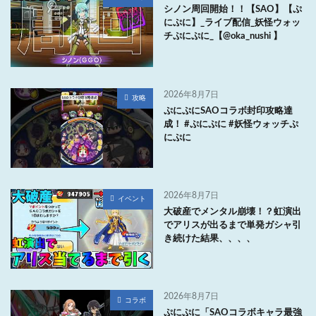
シノン周回開始！！【SAO】【ぷ
にぷに】_ライブ配信_妖怪ウォッ
チぷにぷに_【@oka_nushi 】
2026年8月7日
攻略
ぷにぷにSAOコラボ封印攻略達
成！ #ぷにぷに #妖怪ウォッチぷ
にぷに
2026年8月7日
イベント
大破産でメンタル崩壊！？虹演出
でアリスが出るまで単発ガシャ引
き続けた結果、、、、
2026年8月7日
コラボ
ぷにぷに「SAOコラボキャラ最強