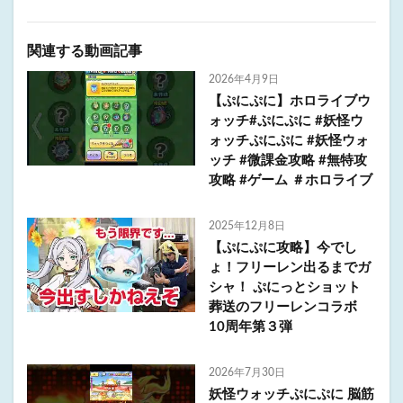
関連する動画記事
2026年4月9日
【ぷにぷに】ホロライブウ
ォッチ#ぷにぷに #妖怪ウ
ォッチぷにぷに #妖怪ウォ
ッチ #微課金攻略 #無特攻
攻略 #ゲーム ＃ホロライブ
2025年12月8日
【ぷにぷに攻略】今でし
ょ！フリーレン出るまでガ
シャ！ ぷにっとショット
葬送のフリーレンコラボ
10周年第３弾
2026年7月30日
妖怪ウォッチぷにぷに 脳筋