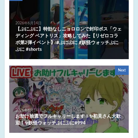
2026年6月14日
【ぷにぷに】特効なしニョロロンで封印ボス「ウェ
ディング ベアトリス」攻略してみた【リゼロコラ
ボ第2弾イベント】 #ぷにぷに #妖怪ウォッチぷに
ぷに #shorts
Next
2026年6月14日
お助け抽選でフルキャリーします！✨初見さん大歓
迎！✨妖怪ウォッチぷにぷに#994