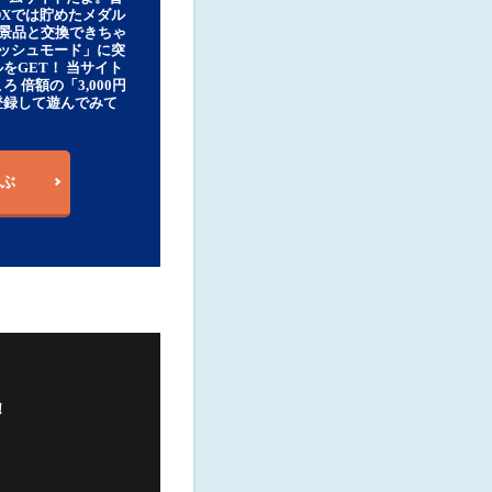
DXでは貯めたメダル
豪華景品と交換できちゃ
ッシュモード」に突
をGET！ 当サイト
ろ 倍額の「3,000円
登録して遊んでみて
ぶ
！