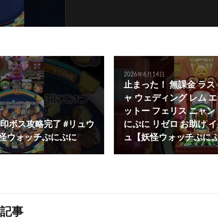
2026年6月14日
止まった！ 無課金 ラス
ャ ウェディング レム エ
ットー フェリス ニャン
印ボス攻略完了 #リュウ
にぷに リゼロ お助け 
妖怪ウォッチぷにぷに
ュ【妖怪ウォッチぷにぷに
記事