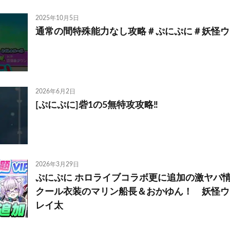
2025年10月5日
通常の間特殊能力なし攻略＃ぷにぷに＃妖怪ウ
2026年6月2日
[ぷにぷに]砦1の5無特攻攻略‼️
2026年3月29日
ぷにぷに ホロライブコラボ更に追加の激ヤバ情
クール衣装のマリン船長＆おかゆん！ 妖怪
レイ太