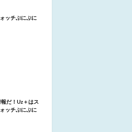
ォッチぷにぷに
報だ！Uz＋はス
ウォッチぷにぷに