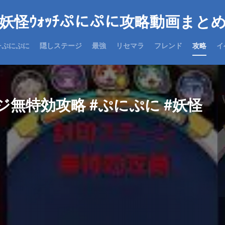
妖怪ｳｫｯﾁぷにぷに攻略動画まと
チぷにぷに
隠しステージ
最強
リセマラ
フレンド
攻略
イ
無特効攻略 #ぷにぷに #妖怪