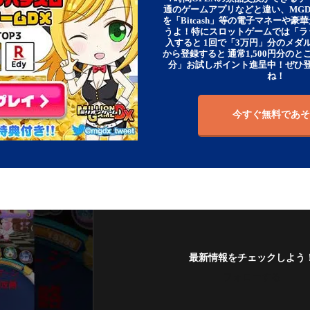
通のゲームアプリなどと違い、MG
を「Bitcash」等の電子マネーや
うよ！特にスロットゲームでは「ラ
入すると 1回で「3万円」分のメダル
から登録すると 通常1,500円分のとこ
分」お試しポイント進呈中！ぜひ
ね！
今すぐ無料であそ
最新情報をチェックしよう
フォローする