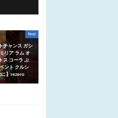
Next
トチャンス ガシ
ミリア ラム オ
トス コーラ ぷ
イベント クルシ
】rezero