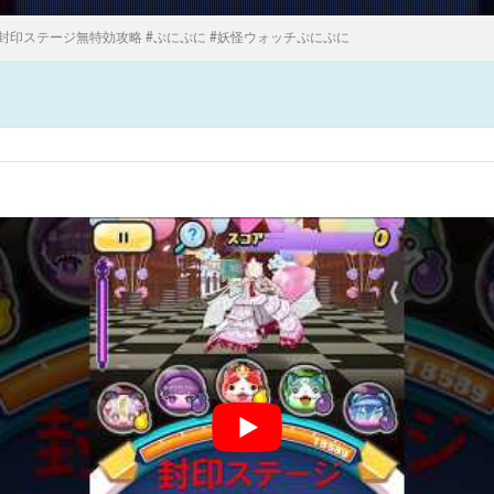
封印ステージ無特効攻略 #ぷにぷに #妖怪ウォッチぷにぷに