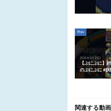
Prev
2026年6月14日
【ぷにぷに】封
のぷにぷに #
関連する動画