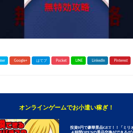
オンラインゲームでお小遣い稼ぎ！
投資0円で豪華景品GET！！「ミリ
４時間OPENの景品交換ができる