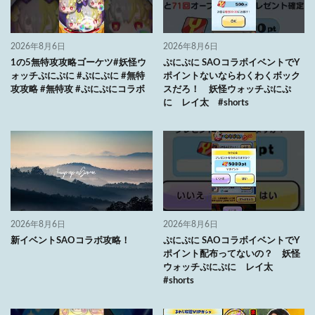
2026年8月6日
2026年8月6日
1の5無特攻攻略ゴーケツ#妖怪ウ
ぷにぷに SAOコラボイベントでY
ォッチぷにぷに #ぷにぷに #無特
ポイントないならわくわくボック
攻攻略 #無特攻 #ぷにぷにコラボ
スだろ！ 妖怪ウォッチぷにぷ
に レイ太 #shorts
2026年8月6日
2026年8月6日
新イベントSAOコラボ攻略！
ぷにぷに SAOコラボイベントでY
ポイント配布ってないの？ 妖怪
ウォッチぷにぷに レイ太
#shorts