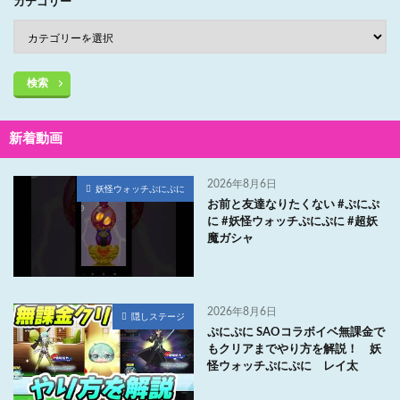
カテゴリー
検索
新着動画
2026年8月6日
妖怪ウォッチぷにぷに
お前と友達なりたくない #ぷにぷ
に #妖怪ウォッチぷにぷに #超妖
魔ガシャ
2026年8月6日
隠しステージ
ぷにぷに SAOコラボイベ無課金で
もクリアまでやり方を解説！ 妖
怪ウォッチぷにぷに レイ太