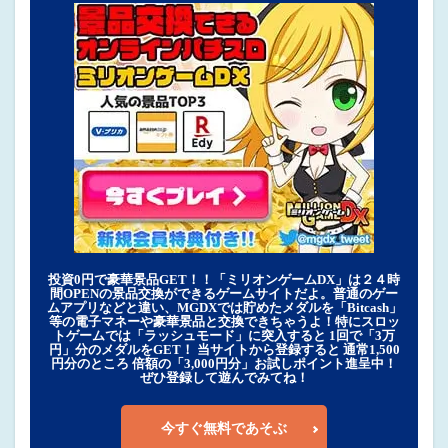
投資0円で豪華景品GET！！「ミリオンゲームDX」は２４時
間OPENの景品交換ができるゲームサイトだよ。普通のゲー
ムアプリなどと違い、MGDXでは貯めたメダルを「Bitcash」
等の電子マネーや豪華景品と交換できちゃうよ！特にスロッ
トゲームでは「ラッシュモード」に突入すると 1回で「3万
円」分のメダルをGET！ 当サイトから登録すると 通常1,500
円分のところ 倍額の「3,000円分」お試しポイント進呈中！
ぜひ登録して遊んでみてね！
今すぐ無料であそぶ