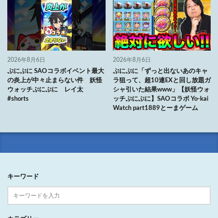
2026年8月6日
2026年8月6日
ぷにぷに SAOコラボイベント最大
ぷにぷに「ずっと出ないあのキャ
の炎上が中々止まらない件 妖怪
ラ狙って、超10連EXと回し放題ガ
ウォッチぷにぷに レイ太
シャ引いた結果www」【妖怪ウォ
#shorts
ッチぷにぷに】SAOコラボ Yo-kai
Watch part1889とーまゲーム
キーワード