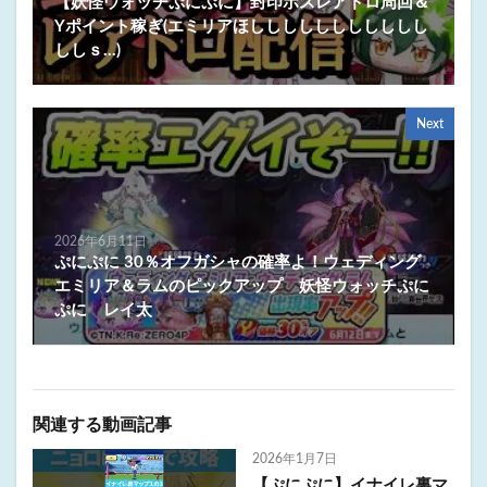
【妖怪ウォッチぷにぷに】封印ボスレアドロ周回＆
Yポイント稼ぎ(エミリアほししししししししししし
ししｓ…)
Next
2026年6月11日
ぷにぷに 30％オフガシャの確率よ！ウェディング
エミリア＆ラムのピックアップ 妖怪ウォッチぷに
ぷに レイ太
関連する動画記事
2026年1月7日
【ぷにぷに】イナイレ裏マ