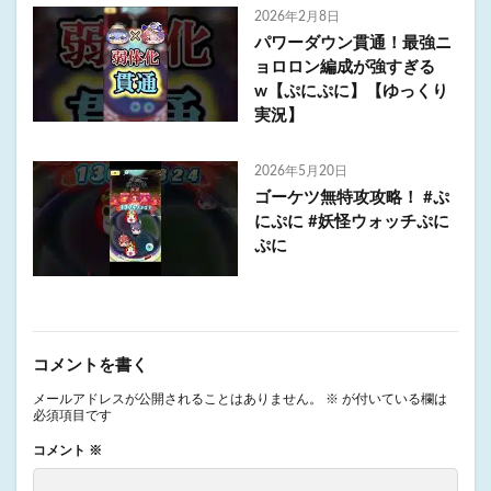
2026年2月8日
パワーダウン貫通！最強ニ
ョロロン編成が強すぎる
w【ぷにぷに】【ゆっくり
実況】
2026年5月20日
ゴーケツ無特攻攻略！ #ぷ
にぷに #妖怪ウォッチぷに
ぷに
コメントを書く
メールアドレスが公開されることはありません。
※
が付いている欄は
必須項目です
コメント
※