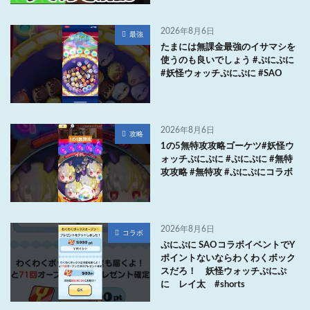
2026年8月6日
最強
たまには無課金最強のイサマシを
使うのも良いでしょう #ぷにぷに
#妖怪ウォッチぷにぷに #SAO
2026年8月6日
攻略
1の5無特攻攻略ゴーケツ#妖怪ウ
ォッチぷにぷに #ぷにぷに #無特
攻攻略 #無特攻 #ぷにぷにコラボ
2026年8月6日
コラボ
ぷにぷに SAOコラボイベントでY
ポイントないならわくわくボック
スだろ！ 妖怪ウォッチぷにぷ
に レイ太 #shorts