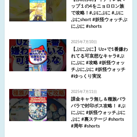
ップ１の4をニョロロン族
で攻略！#ぷにぷに #ぷに
ぷにshort #妖怪ウォッチぷ
にぷに #shorts
2025年7月10日
【ぷにぷに】Uz+で1番嫌わ
れてる可哀想なキャラ#ぷ
にぷに #攻略 #妖怪ウォッ
チぷにぷに #妖怪ウォッチ
#ゆっくり実況
2025年7月11日
課金キャラ無し＆種族バラ
バラで封印ボス攻略！ #ぷ
にぷに #妖怪ウォッチぷに
ぷに #裏ステージ #shorts
#周年 #shorts