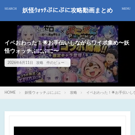
妖怪ｳｫｯﾁぷにぷに攻略動画まとめ
イベおわった！🌟お手伝いしながらワイポ集め〜妖
怪ウォッチぷにぷに〜
2026年6月11日
攻略
件のビュー
HOME
妖怪ウォッチぷにぷに
攻略
イベおわった！🌟お手伝い