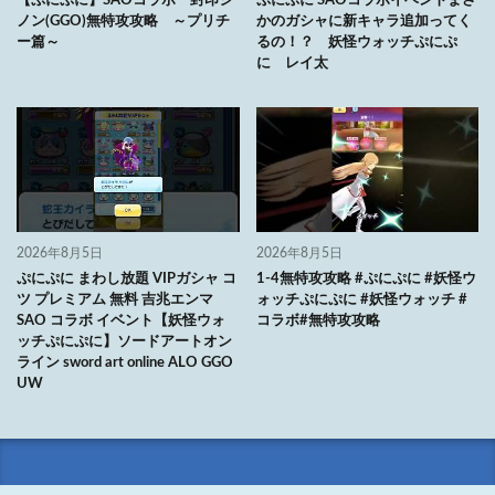
【ぷにぷに】SAOコラボ 封印シ
ぷにぷに SAOコラボイベントまさ
ノン(GGO)無特攻攻略 ～プリチ
かのガシャに新キャラ追加ってく
ー篇～
るの！？ 妖怪ウォッチぷにぷ
に レイ太
2026年8月5日
2026年8月5日
ぷにぷに まわし放題 VIPガシャ コ
1-4無特攻攻略 #ぷにぷに #妖怪ウ
ツ プレミアム 無料 吉兆エンマ
ォッチぷにぷに #妖怪ウォッチ #
SAO コラボ イベント【妖怪ウォ
コラボ#無特攻攻略
ッチぷにぷに】ソードアートオン
ライン sword art online ALO GGO
UW