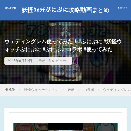
妖怪ｳｫｯﾁぷにぷに攻略動画まとめ
ウェディングレム使ってみた！#ぷにぷに #妖怪ウ
ォッチぷにぷに #ぷにぷにコラボ #使ってみた
2026年6月10日
コラボ
件のビュー
HOME
妖怪ウォッチぷにぷに
攻略
コラボ
ウェディングレム