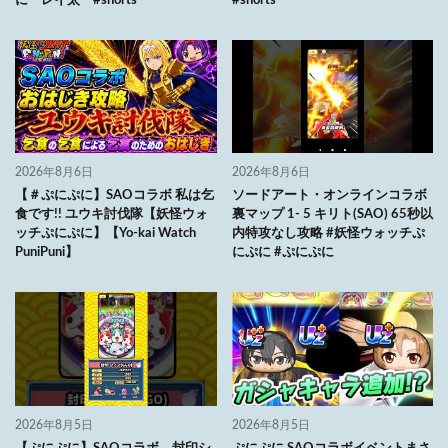
に レイ太 #shorts
#shorts
2026年8月6日
2026年8月6日
【＃ぷにぷに】SAOコラボ 私は乞
ソードアート・オンラインコラボ
食です!! ユウキ討伐隊【妖怪ウォ
裏マップ 1- 5 キリト(SAO) 65秒以
ッチぷにぷに】【Yo-kai Watch
内特攻なし攻略 #妖怪ウォッチぷ
PuniPuni】
にぷに #ぷにぷに
2026年8月5日
2026年8月5日