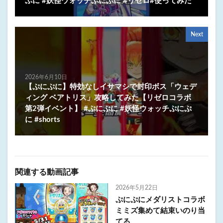
ぷに #妖怪ウォッチぷにぷに #リゼロ#使ってみた
Next
2026年6月10日
【ぷにぷに】特効なしイサマシで封印ボス「ウェデ
ィング ベアトリス」攻略してみた【リゼロコラボ
第2弾イベント】 #ぷにぷに #妖怪ウォッチぷにぷ
に #shorts
関連する動画記事
2026年5月22日
ぷにぷにメダリストコラボ
ミミズ集めて結束いのり当
てる