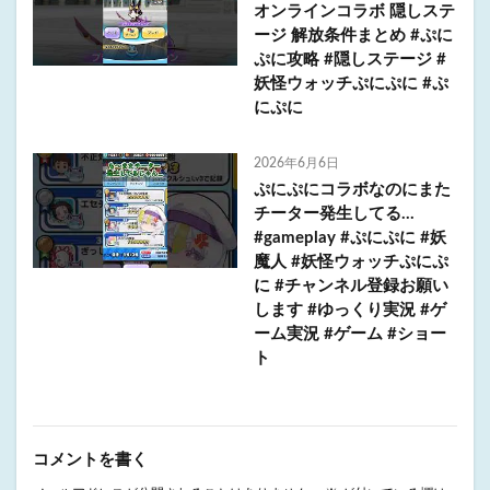
オンラインコラボ 隠しステ
ージ 解放条件まとめ #ぷに
ぷに攻略 #隠しステージ #
妖怪ウォッチぷにぷに #ぷ
にぷに
2026年6月6日
ぷにぷにコラボなのにまた
チーター発生してる…
#gameplay #ぷにぷに #妖
魔人 #妖怪ウォッチぷにぷ
に #チャンネル登録お願い
します #ゆっくり実況 #ゲ
ーム実況 #ゲーム #ショー
ト
コメントを書く