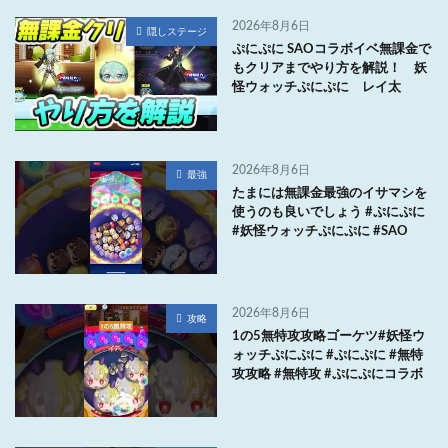
2026年8月6日
隠しステージ
ぷにぷに SAOコラボイベ無課金で
もクリアまでやり方を解説！ 妖
怪ウォッチぷにぷに レイ太
2026年8月6日
最強
たまには無課金最強のイサマシを
使うのも良いでしょう #ぷにぷに
#妖怪ウォッチぷにぷに #SAO
2026年8月6日
攻略
1の5無特攻攻略ゴーケツ#妖怪ウ
ォッチぷにぷに #ぷにぷに #無特
攻攻略 #無特攻 #ぷにぷにコラボ