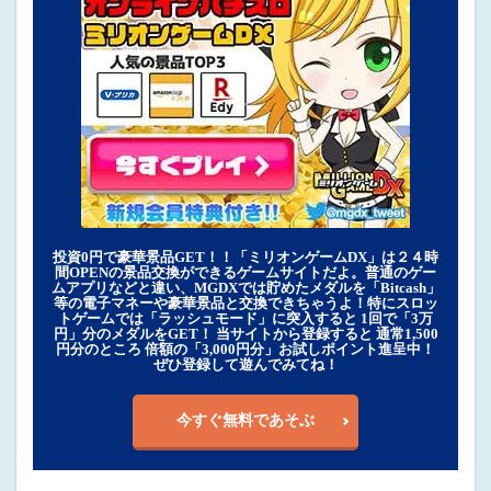
投資0円で豪華景品GET！！「ミリオンゲームDX」は２４時
間OPENの景品交換ができるゲームサイトだよ。普通のゲー
ムアプリなどと違い、MGDXでは貯めたメダルを「Bitcash」
等の電子マネーや豪華景品と交換できちゃうよ！特にスロッ
トゲームでは「ラッシュモード」に突入すると 1回で「3万
円」分のメダルをGET！ 当サイトから登録すると 通常1,500
円分のところ 倍額の「3,000円分」お試しポイント進呈中！
ぜひ登録して遊んでみてね！
今すぐ無料であそぶ