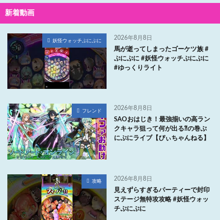
新着動画
2026年8月8日
妖怪ウォッチぷにぷに
馬が逝ってしまったゴーケツ族 #
ぷにぷに #妖怪ウォッチぷにぷに
#ゆっくりライト
2026年8月8日
フレンド
SAOおはじき！最強揃いの高ラン
クキャラ狙って何が出る⁈の巻ぷ
にぷにライブ【ぴぃちゃんねる】
2026年8月8日
攻略
見えずらすぎるパーティーで封印
ステージ無特攻攻略 #妖怪ウォッ
チぷにぷに