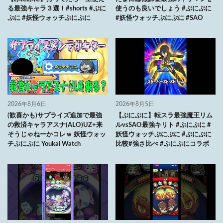
る最強キャラ３選！#shorts #ぷに
使うのも良いでしょう #ぷにぷに
ぷに #妖怪ウォッチぷにぷに
#妖怪ウォッチぷにぷに #SAO
2026年8月6日
2026年8月5日
(歓喜かも)サプライズ追加で最強
【ぷにぷに】転スラ最強魔王リム
の救済キャラアスナ(ALO)UZ+来
ルvsSAO最強キリト #ぷにぷに #
そうじゃねーかコレｗ 妖怪ウォッ
妖怪ウォッチぷにぷに #ぷにぷに
チぷにぷに Youkai Watch
比較#強さ比べ #ぷにぷにコラボ