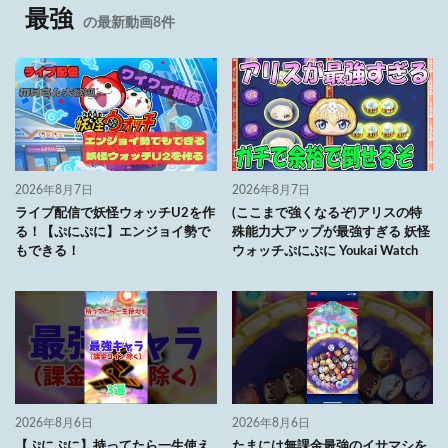
最強
の最新動画8件
2026年8月7日
2026年8月7日
ライブ配信で妖怪ウォッチU2を作
(ここまで強くなるぞ)アリスの特
る！【ぷにぷに】エンジョイ勢で
殊能力大アップが最強すぎる 妖怪
もできる！
ウォッチぷにぷに Youkai Watch
2026年8月6日
2026年8月6日
【ぷにぷに】持ってたら一生使え
たまには無課金最強のイサマシを