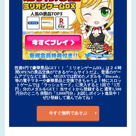
投資0円で豪華景品GET！！「ミリオンゲームDX」は２４時
間OPENの景品交換ができるゲームサイトだよ。普通のゲー
ムアプリなどと違い、MGDXでは貯めたメダルを「Bitcash」
等の電子マネーや豪華景品と交換できちゃうよ！特にスロッ
トゲームでは「ラッシュモード」に突入すると 1回で「3万
円」分のメダルをGET！ 当サイトから登録すると 通常1,500
円分のところ 倍額の「3,000円分」お試しポイント進呈中！
ぜひ登録して遊んでみてね！
今すぐ無料であそぶ