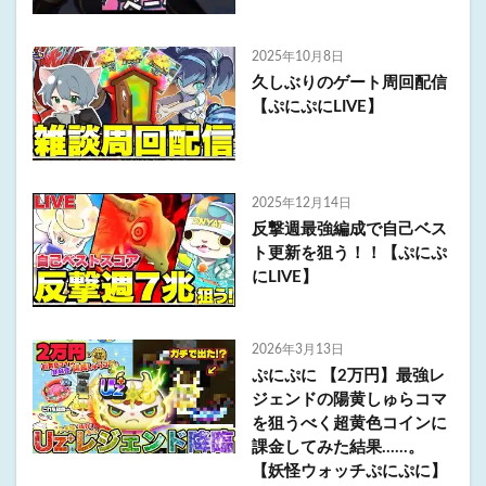
2025年10月8日
久しぶりのゲート周回配信
【ぷにぷにLIVE】
2025年12月14日
反撃週最強編成で自己ベス
ト更新を狙う！！【ぷにぷ
にLIVE】
2026年3月13日
ぷにぷに 【2万円】最強レ
ジェンドの陽黄しゅらコマ
を狙うべく超黄色コインに
課金してみた結果……。
【妖怪ウォッチぷにぷに】