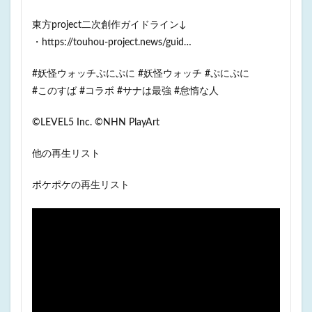
東方project二次創作ガイドライン↓
・https://touhou-project.news/guid…
#妖怪ウォッチぷにぷに #妖怪ウォッチ #ぷにぷに
#このすば #コラボ #サナは最強 #怠惰な人
©LEVEL5 Inc. ©NHN PlayArt
他の再生リスト
ポケポケの再生リスト