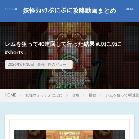
妖怪ｳｫｯﾁぷにぷに攻略動画まとめ
レムを狙って40連回して行った結果 #ぷにぷに
#shorts .
2026年6月10日
最強
件のビュー
HOME
妖怪ウォッチぷにぷに
攻略
最強
レムを狙って40連回し