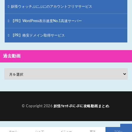
妖怪ウォッチぷにぷにのアカウントフリマサービス
【PR】WordPress表示速度No.1高速サーバー
【PR】格安ドメイン取得サービス
過去動画
© Copyright 2026
妖怪ｳｫｯﾁぷにぷに攻略動画まとめ
.
ホーム
シェア
メニュー
電話
TOPへ