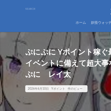
ホーム
妖怪ウォッ
ぷにぷに Yポイント稼
イベントに備えて超大事
ぷに レイ太
2026年6月10日
Yポイント
件のビュー