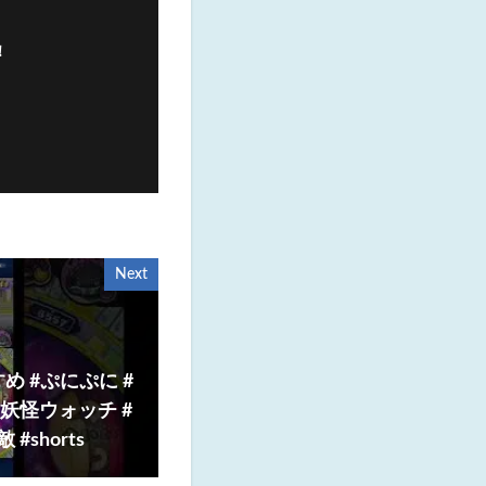
！
Next
め #ぷにぷに #
妖怪ウォッチ #
#shorts