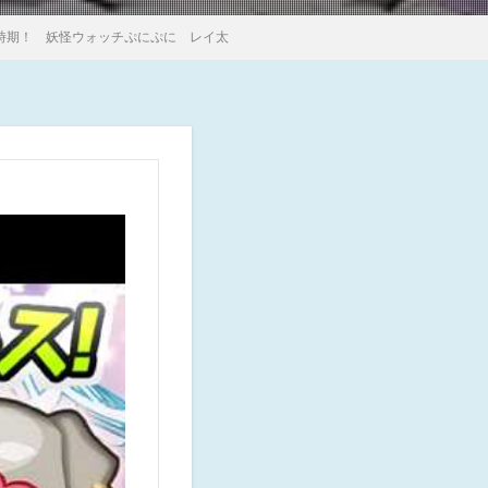
時期！ 妖怪ウォッチぷにぷに レイ太