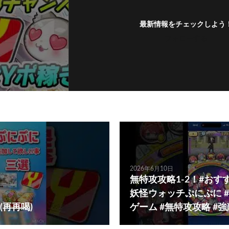
最新情報をチェックしよう
フォローする
2026年6月10日
無特攻攻略1-2！#おすす
妖怪ウォッチぷにぷに #
(再再喝)
ゲーム #無特攻攻略 #強敵 