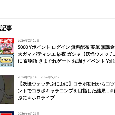
記事
2026年2月18日
5000 Yポイント ログイン 無料配布 実施 無課
大ガマ パティシエ 紗夜 ガシャ【妖怪ウォッ
に 百物語 きまぐれゲート お助け イベント YoKai
2024年9月14日
2026年5月17日
【妖怪ウォッチぷにぷに】コラボ初日からコツ
ントでコラボキャラコンプを目指した結果…＃
ぷに＃ホロライブ
2026年6月23日