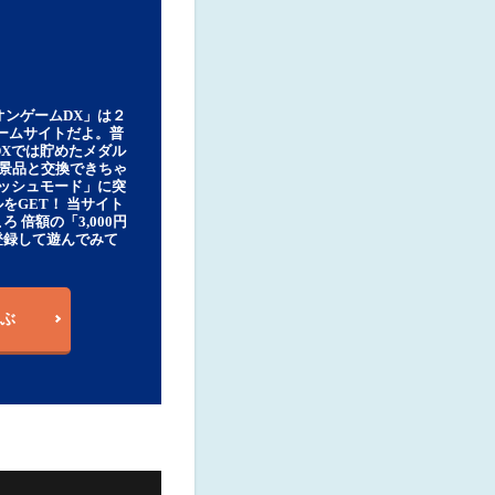
オンゲームDX」は２
ゲームサイトだよ。普
DXでは貯めたメダル
豪華景品と交換できちゃ
ッシュモード」に突
をGET！ 当サイト
ろ 倍額の「3,000円
登録して遊んでみて
ぶ