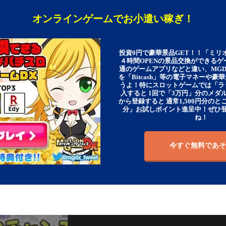
オンラインゲームでお小遣い稼ぎ！
投資0円で豪華景品GET！！「ミリ
４時間OPENの景品交換ができる
通のゲームアプリなどと違い、MG
を「Bitcash」等の電子マネーや
うよ！特にスロットゲームでは「ラ
入すると 1回で「3万円」分のメダル
から登録すると 通常1,500円分のとこ
分」お試しポイント進呈中！ぜひ
ね！
今すぐ無料であそ