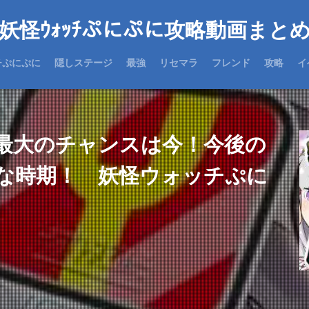
妖怪ｳｫｯﾁぷにぷに攻略動画まと
チぷにぷに
隠しステージ
最強
リセマラ
フレンド
攻略
イ
ぐ最大のチャンスは今！今後の
な時期！ 妖怪ウォッチぷに