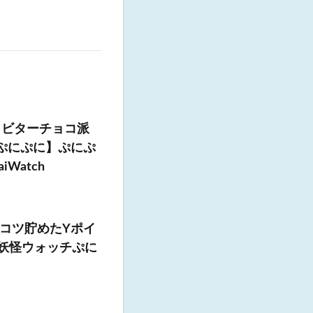
金 ビターチョコ派
チぷにぷに】ぷにぷ
Watch
コツ貯めたYポイ
妖怪ウォッチぷに