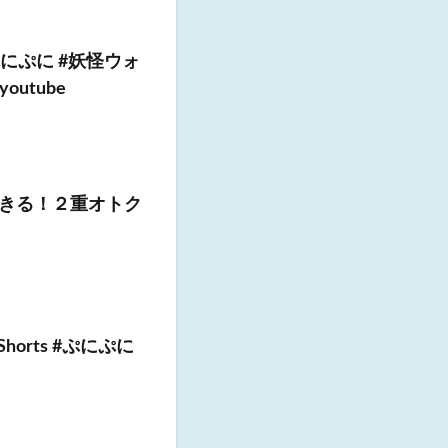
にぷに #妖怪ウォ
outube
きる！２重オトク
rts #ぷにぷに