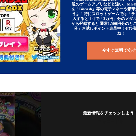
通のゲームアプリなどと違い、MG
を「Bitcash」等の電子マネーや
うよ！特にスロットゲームでは「ラ
入すると 1回で「3万円」分のメダル
から登録すると 通常1,500円分のとこ
分」お試しポイント進呈中！ぜひ
ね！
今すぐ無料であそ
最新情報をチェックしよう
フォローする