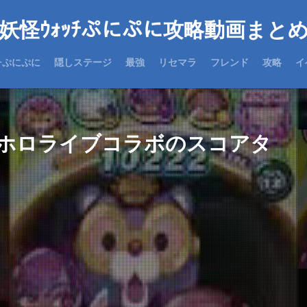
妖怪ｳｫｯﾁぷにぷに攻略動画まと
チぷにぷに
隠しステージ
最強
リセマラ
フレンド
攻略
イ
ホロライブコラボのスコアタ