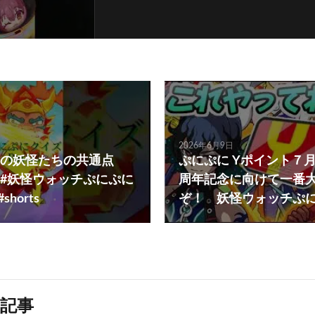
2026年6月9日
の妖怪たちの共通点
ぷにぷに Yポイント７月
に #妖怪ウォッチぷにぷに
周年記念に向けて一番
horts
ぞ！ 妖怪ウォッチぷ
記事