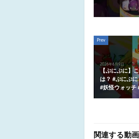
Prev
2026年6月9日
【ぷにぷに】こ
は？ #ぷにぷ
#妖怪ウォッチ #s
関連する動画