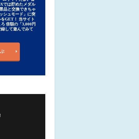
DXでは貯めたメダル
豪華景品と交換できちゃ
ッシュモード」に突
をGET！ 当サイト
ろ 倍額の「3,000円
登録して遊んでみて
ぶ
！