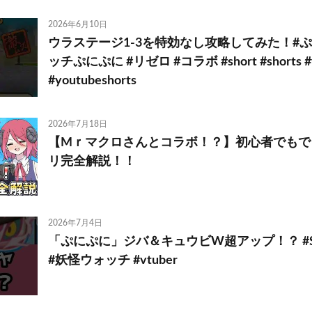
2026年6月10日
ウラステージ1-3を特効なし攻略してみた！#ぷ
ッチぷにぷに #リゼロ #コラボ #short #shorts #y
#youtubeshorts
2026年7月18日
【Mｒマクロさんとコラボ！？】初心者でもで
リ完全解説！！
2026年7月4日
「ぷにぷに」ジバ＆キュウビW超アップ！？ #Sho
#妖怪ウォッチ #vtuber