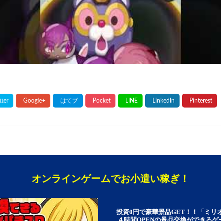
オンラインゲームでお小遣い稼ぎ！
投資0円で豪華景品GET！！「ミリ
４時間OPENの景品交換ができる