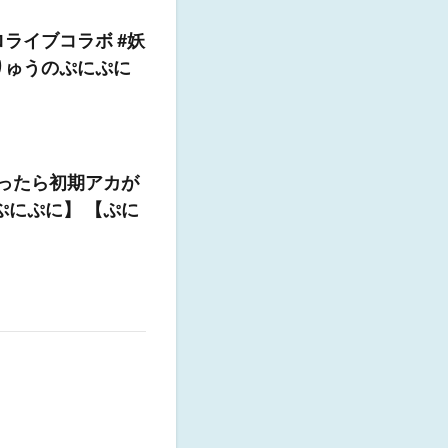
ライブコラボ #妖
#りゅうのぷにぷに
使ったら初期アカが
ぷにぷに】 【ぷに