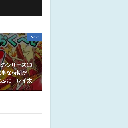
Next
のシリーズ13
大事な時期だ
にぷに レイ太