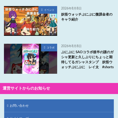
2026年8月8日
イベント
妖怪ウォッチぷにぷに微課金者の
キャラ紹介
2026年8月8日
コラボ
ぷにぷに SAOコラボ後半の謎のガ
シャ更新と久しぶりにちょっと期
待してるガシャスタンプ 妖怪ウ
ォッチぷにぷに レイ太 #shorts
運営サイトからのお知らせ
お問い合わせ