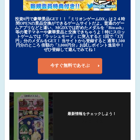
投資0円で豪華景品GET！！「ミリオンゲームDX」は２４時
間OPENの景品交換ができるゲームサイトだよ。普通のゲー
ムアプリなどと違い、MGDXでは貯めたメダルを「Bitcash」
等の電子マネーや豪華景品と交換できちゃうよ！特にスロッ
トゲームでは「ラッシュモード」に突入すると 1回で「3万
円」分のメダルをGET！ 当サイトから登録すると 通常1,500
円分のところ 倍額の「3,000円分」お試しポイント進呈中！
ぜひ登録して遊んでみてね！
今すぐ無料であそぶ
最新情報をチェックしよう！
フォローする