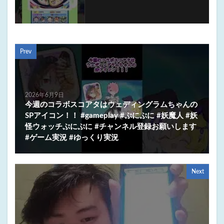
Prev
2026年6月9日
今週のコラボスコアタはウェディングラムちゃんの
SPアイコン！！ #gameplay #ぷにぷに #妖魔人 #妖
怪ウォッチぷにぷに #チャンネル登録お願いします
#ゲーム実況 #ゆっくり実況
Next