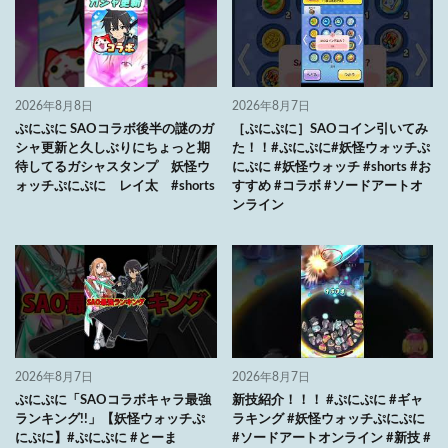
2026年8月8日
2026年8月7日
ぷにぷに SAOコラボ後半の謎のガ
［ぷにぷに］SAOコイン引いてみ
シャ更新と久しぶりにちょっと期
た！！#ぷにぷに#妖怪ウォッチぷ
待してるガシャスタンプ 妖怪ウ
にぷに #妖怪ウォッチ #shorts #お
ォッチぷにぷに レイ太 #shorts
すすめ #コラボ #ソードアートオ
ンライン
2026年8月7日
2026年8月7日
ぷにぷに「SAOコラボキャラ最強
新技紹介！！！ #ぷにぷに #ギャ
ランキング!!」【妖怪ウォッチぷ
ラキング #妖怪ウォッチぷにぷに
にぷに】#ぷにぷに #とーま
#ソードアートオンライン #新技 #