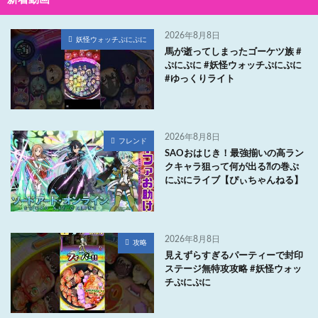
2026年8月8日
妖怪ウォッチぷにぷに
馬が逝ってしまったゴーケツ族 #
ぷにぷに #妖怪ウォッチぷにぷに
#ゆっくりライト
2026年8月8日
フレンド
SAOおはじき！最強揃いの高ラン
クキャラ狙って何が出る⁈の巻ぷ
にぷにライブ【ぴぃちゃんねる】
2026年8月8日
攻略
見えずらすぎるパーティーで封印
ステージ無特攻攻略 #妖怪ウォッ
チぷにぷに