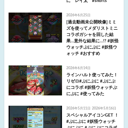
に レイ太 #shorts
2026年6月25日
[過去動画未公開映像]ミミ
ズを使ってメダリストミニ
コラボガシャを回した結
果…意外な結果に…!? #妖怪
ウォッチぷにぷに #妖怪ウ
ォッチ #おすすめ
2026年6月14日
ラインハルト使ってみた！
リゼロ#ぷにぷに #ぷにぷ
にコラボ #妖怪ウォッチぷ
にぷに #使ってみた
2026年5月11日
2026年5月16日
スペシャルアイコンGET ！
#ぷにぷに #妖怪ウォッチ
ぷにぷに #ぷにぷにコラボ