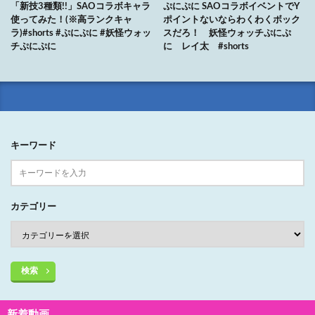
「新技3種類!!」SAOコラボキャラ
ぷにぷに SAOコラボイベントでY
使ってみた！(※高ランクキャ
ポイントないならわくわくボック
ラ)#shorts #ぷにぷに #妖怪ウォッ
スだろ！ 妖怪ウォッチぷにぷ
チぷにぷに
に レイ太 #shorts
キーワード
カテゴリー
検索
新着動画