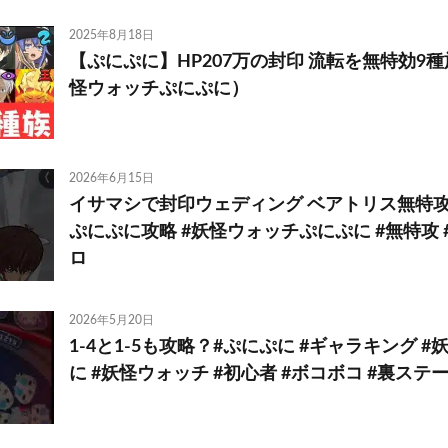
2025年8月18日
【ぷにぷに】HP207万の封印 流転を無特効9
怪ウォッチぷにぷに）
2026年6月15日
イサマシで封印ウェディング ベアトリス無特攻
ぷにぷに攻略 #妖怪ウォッチぷにぷに #無特攻 
ロ
2026年5月20日
1-4と1-5も攻略？#ぷにぷに #ギャラキング 
に #妖怪ウォッチ #初心者 #ボコボコ #裏ステ