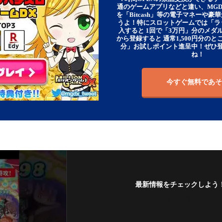
通のゲームアプリなどと違い、MG
を「Bitcash」等の電子マネーや
うよ！特にスロットゲームでは「ラ
入すると 1回で「3万円」分のメダル
から登録すると 通常1,500円分のとこ
分」お試しポイント進呈中！ぜひ
ね！
今すぐ無料であそ
最新情報をチェックしよう
フォローする