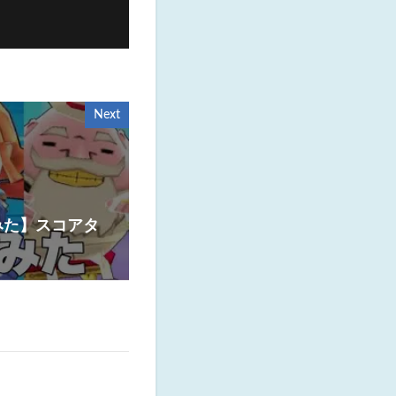
Next
みた】スコアタ