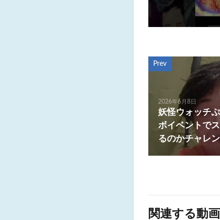
Prev
2026年6月8日
妖怪ウォッチぷ
ボイベントでス
るのかチャレン
関連する動画