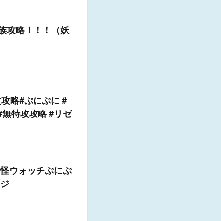
種族攻略！！！（妖
攻略#ぷにぷに #
#無特攻攻略 #リゼ
#妖怪ウォッチぷにぷ
ージ