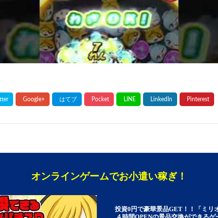
オンラインゲームでお小遣い稼ぎ！
投資0円で豪華景品GET！！「ミリ
４時間OPENの景品交換ができる