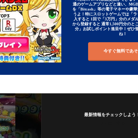
通のゲームアプリなどと違い、MG
を「Bitcash」等の電子マネーや
うよ！特にスロットゲームでは「ラ
入すると 1回で「3万円」分のメダル
から登録すると 通常1,500円分のとこ
分」お試しポイント進呈中！ぜひ
ね！
今すぐ無料であそ
最新情報をチェックしよう
フォローする