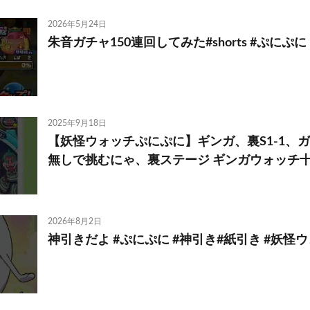
2026年5月24日
朱音ガチャ150連回してみた#shorts #ぷにぷに
2025年9月18日
【妖怪ウォッチぷにぷに】ギンガ、裏S1-1、
無しで挑むにゃ、裏ステージ ギンガウォッチ十五夜祭
2026年8月2日
神引きだよ #ぷにぷに #神引き#紙引き #妖怪