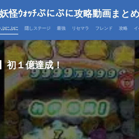
妖怪ｳｫｯﾁぷにぷに攻略動画まと
チぷにぷに
隠しステージ
最強
リセマラ
フレンド
攻略
イ
】初１億達成！