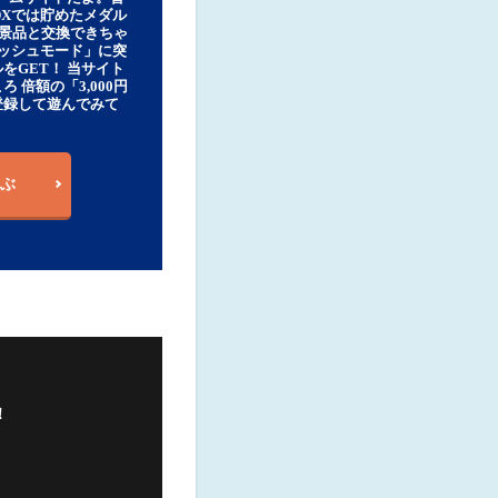
DXでは貯めたメダル
豪華景品と交換できちゃ
ッシュモード」に突
をGET！ 当サイト
ろ 倍額の「3,000円
登録して遊んでみて
ぶ
！