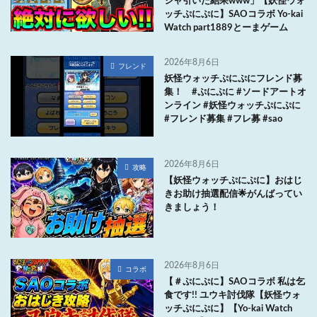
シャ引いた結果www」【妖怪ウォ
ッチぷにぷに】SAOコラボ Yo-kai
Watch part1889とーまゲーム
2026年8月6日
フレンド
妖怪ウォッチぷにぷにフレンド募
集！ #ぷにぷに #ソードアートオ
ンライン #妖怪ウォッチぷにぷに
#フレンド募集 #フレ募 #sao
2026年8月6日
攻略
【妖怪ウォッチぷにぷに】おはじ
きお助け抽選配信🌟がんばってい
きましょう！
2026年8月6日
コラボ
【＃ぷにぷに】SAOコラボ 私は乞
食です!! ユウキ討伐隊【妖怪ウォ
ッチぷにぷに】【Yo-kai Watch