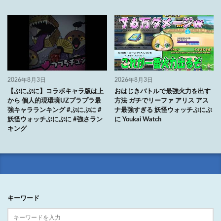
2026年8月3日
2026年8月3日
【ぷにぷに】コラボキャラ版は上
おはじきバトルで最強火力を出す
から 個人的現環境UZプラプラ最
方法 ガチでリーファ アリス アス
強キャラランキング #ぷにぷに #
ナ最強すぎる 妖怪ウォッチぷにぷ
妖怪ウォッチぷにぷに #強さラン
に Youkai Watch
キング
キーワード