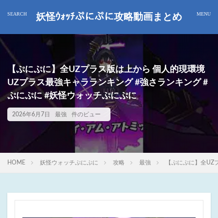
妖怪ｳｫｯﾁぷにぷに攻略動画まとめ
【ぷにぷに】全UZプラス版は上から 個人的現環境
UZプラス最強キャラランキング #強さランキング #
ぷにぷに #妖怪ウォッチぷにぷに
2026年6月7日
最強
件のビュー
HOME
妖怪ウォッチぷにぷに
攻略
最強
【ぷにぷに】全UZ