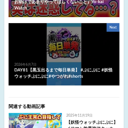
お助けであまりやってほしくないこと』Yo-kai
Watch
Next
2026年6月7日
DAY81【黒玉出るまで毎日単発】 #ぷにぷに #妖怪
ウォッチぷにぷに#やつがれ#shorts
関連する動画記事
2025年11月19日
【妖怪ウォッチぷにぷに】