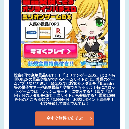
投資0円で豪華景品GET！！「ミリオンゲームDX」は２４時
間OPENの景品交換ができるゲームサイトだよ。普通のゲー
ムアプリなどと違い、MGDXでは貯めたメダルを「Bitcash」
等の電子マネーや豪華景品と交換できちゃうよ！特にスロッ
トゲームでは「ラッシュモード」に突入すると 1回で「3万
円」分のメダルをGET！ 当サイトから登録すると 通常1,500
円分のところ 倍額の「3,000円分」お試しポイント進呈中！
ぜひ登録して遊んでみてね！
今すぐ無料であそぶ