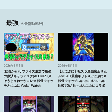
最強
の最新動画8件
2026年8月6日
2026年8月5日
(歓喜かも)サプライズ追加で最強
【ぷにぷに】転スラ最強魔王リム
の救済キャラアスナ(ALO)UZ+来
ルvsSAO最強キリト #ぷにぷに #
そうじゃねーかコレｗ 妖怪ウォッ
妖怪ウォッチぷにぷに #ぷにぷに
チぷにぷに Youkai Watch
比較#強さ比べ #ぷにぷにコラボ