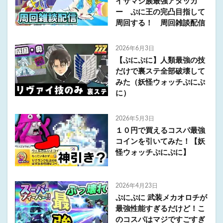
イサマシ族最強アタッカ
ー ぷに王の完凸目指して
周回する！ 周回雑談配信
2026年6月3日
【ぷにぷに】人類最強の技
だけで裏ステ全部破壊して
みた（妖怪ウォッチぷにぷ
に）
2026年5月3日
１０円で買えるコスパ最強
コインを引いてみた！【妖
怪ウォッチぷにぷに】
2026年4月23日
ぷにぷに 武装メカオロチが
最強性能すぎるだけど！こ
のコスパはマジですごすぎ