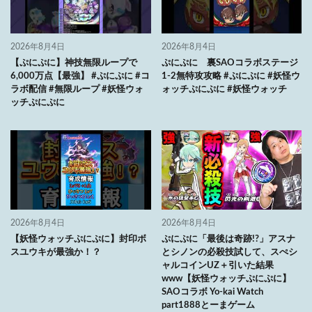
2026年8月4日
2026年8月4日
【ぷにぷに】神技無限ループで
ぷにぷに 裏SAOコラボステージ
6,000万点【最強】 #ぷにぷに #コ
1-2無特攻攻略 #ぷにぷに #妖怪ウ
ラボ配信 #無限ループ #妖怪ウォ
ォッチぷにぷに #妖怪ウォッチ
ッチぷにぷに
2026年8月4日
2026年8月4日
【妖怪ウォッチぷにぷに】封印ボ
ぷにぷに「最後は奇跡!?」アスナ
スユウキが最強か！？
とシノンの必殺技試して、スぺシ
ャルコインUZ＋引いた結果
www【妖怪ウォッチぷにぷに】
SAOコラボ Yo-kai Watch
part1888とーまゲーム