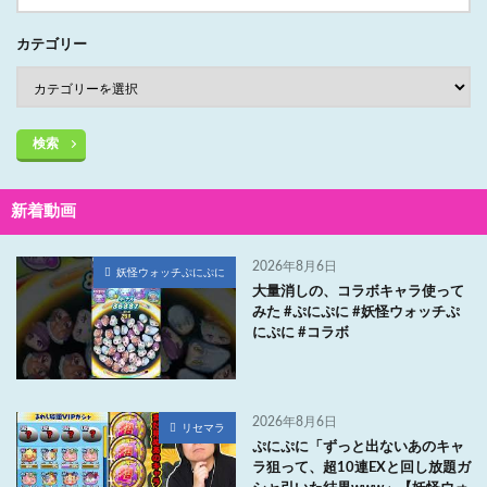
カテゴリー
検索
新着動画
2026年8月6日
妖怪ウォッチぷにぷに
大量消しの、コラボキャラ使って
みた #ぷにぷに #妖怪ウォッチぷ
にぷに #コラボ
2026年8月6日
リセマラ
ぷにぷに「ずっと出ないあのキャ
ラ狙って、超10連EXと回し放題ガ