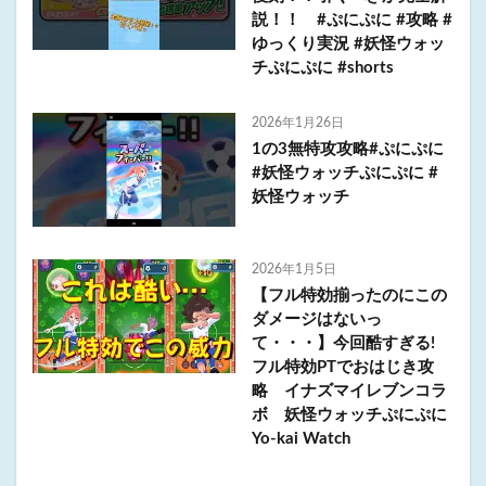
説！！ #ぷにぷに #攻略 #
ゆっくり実況 #妖怪ウォッ
チぷにぷに #shorts
2026年1月26日
1の3無特攻攻略#ぷにぷに
#妖怪ウォッチぷにぷに #
妖怪ウォッチ
2026年1月5日
【フル特効揃ったのにこの
ダメージはないっ
て・・・】今回酷すぎる!
フル特効PTでおはじき攻
略 イナズマイレブンコラ
ボ 妖怪ウォッチぷにぷに
Yo-kai Watch