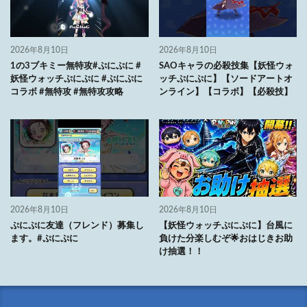
2026年8月10日
2026年8月10日
1の3ブキミー無特攻#ぷにぷに #
SAOキャラの必殺技集【妖怪ウォ
妖怪ウォッチぷにぷに #ぷにぷに
ッチぷにぷに】【ソードアートオ
コラボ #無特攻 #無特攻攻略
ンライン】【コラボ】【必殺技】
2026年8月10日
2026年8月10日
ぷにぷに友達（フレンド）募集し
【妖怪ウォッチぷにぷに】台風に
ます。#ぷにぷに
負けた分楽しむぞ🌟おはじきお助
け抽選！！