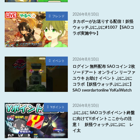
2026年8月10日
フレンド
タカボーがお送りする配信！妖怪
ウォッチぷにぷに#1007【SAOコ
ラボ実施中✨】
2026年8月10日
イベント
ログイン 無料配布 SAOコイン 2枚
ソードアート オンライン リーファ
ユウキ お助け イベント ぷにぷに
コラボ【妖怪ウォッチぷにぷに】
SAO swordartonline YoKaiWatch
2026年8月10日
Yポイント
ぷにぷに SAOコラボイベント終盤
に向けてYポイントここからの注
意！ 妖怪ウォッチぷにぷに レ
イ太