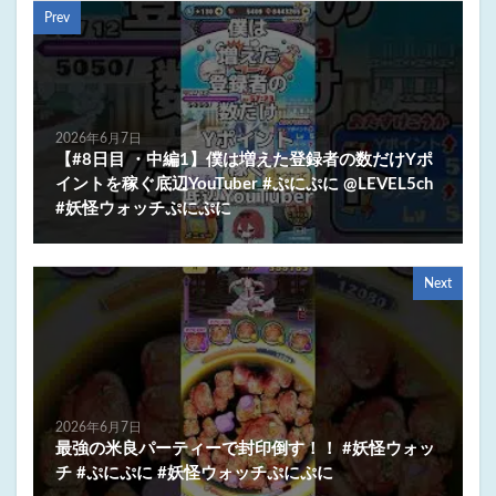
Prev
2026年6月7日
【#8日目 ・中編1】僕は増えた登録者の数だけYポ
イントを稼ぐ底辺YouTuber #ぷにぷに @LEVEL5ch
#妖怪ウォッチぷにぷに
Next
2026年6月7日
最強の米良パーティーで封印倒す！！ #妖怪ウォッ
チ #ぷにぷに #妖怪ウォッチぷにぷに