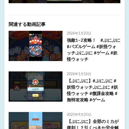
関連する動画記事
2026年1月23日
強敵1−2攻略！ #ぷにぷに
#パズルゲーム #妖怪ウォ
ッチぷにぷに #ゲーム #妖
怪ウォッチ
2026年1月16日
【ぷにぷに】#ぷにぷに #
妖怪ウォッチぷにぷに #妖
怪ウォッチ #微課金攻略 #
無特攻攻略 #ゲーム
2025年9月25日
【ぷにぷに】全部のミカが
復刻！？引くべきか完全解