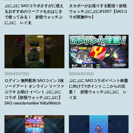
ぷにぷに SAOコラボさすがに使え
タカボーがお送りする配信！妖怪
るおすすめのリーファをおはじき
ウォッチぷにぷに#1007【SAOコ
で使ってみる！ 妖怪ウォッチぷ
ラボ実施中✨】
にぷに レイ太
2026年8月10日
2026年8月10日
ログイン 無料配布 SAOコイン 2枚
ぷにぷに SAOコラボイベント終盤
ソードアート オンライン リーファ
に向けてYポイントここからの注
ユウキ お助け イベント ぷにぷに
意！ 妖怪ウォッチぷにぷに レ
コラボ【妖怪ウォッチぷにぷに】
イ太
SAO swordartonline YoKaiWatch