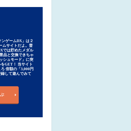
オンゲームDX」は２
ゲームサイトだよ。普
DXでは貯めたメダル
豪華景品と交換できちゃ
ッシュモード」に突
をGET！ 当サイト
ろ 倍額の「3,000円
登録して遊んでみて
ぶ