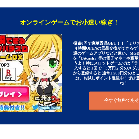
オンラインゲームでお小遣い稼ぎ！
投資0円で豪華景品GET！！「ミリ
４時間OPENの景品交換ができる
通のゲームアプリなどと違い、MG
を「Bitcash」等の電子マネーや
うよ！特にスロットゲームでは「ラ
入すると 1回で「3万円」分のメダル
から登録すると 通常1,500円分のとこ
分」お試しポイント進呈中！ぜひ
ね！
今すぐ無料であそ