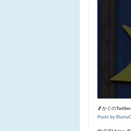
🎵かぐのTwitter(
Posts by Riuriu