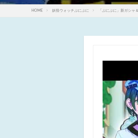
HOME
妖怪ウォッチぷにぷに
「ぷにぷに」新ガシャ＆新