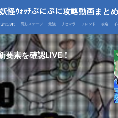
妖怪ｳｫｯﾁぷにぷに攻略動画まと
チぷにぷに
隠しステージ
最強
リセマラ
フレンド
攻略
イ
要素を確認LIVE！