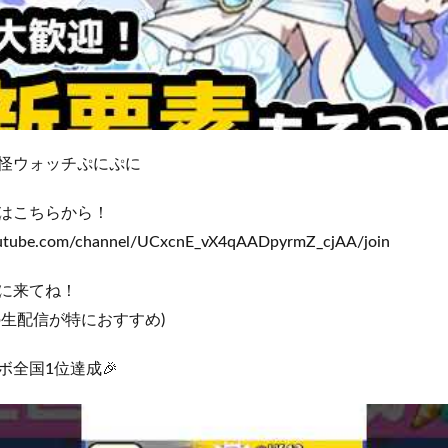
怪ウォッチぷにぷに
はこちらから！
outube.com/channel/UCxcnE_vX4qAADpyrmZ_cjAA/join
に来てね！
の生配信が特におすすめ)
ボ全国1位達成🎉