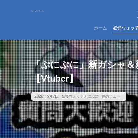
ホーム
妖怪ウォッ
「ぷにぷに」新ガシャ＆新
【Vtuber】
2026年6月7日
妖怪ウォッチぷにぷに
件のビュー