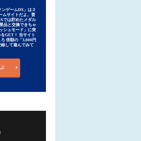
オンゲームDX」は２
ゲームサイトだよ。普
DXでは貯めたメダル
豪華景品と交換できちゃ
ッシュモード」に突
をGET！ 当サイト
ろ 倍額の「3,000円
登録して遊んでみて
ぶ
！