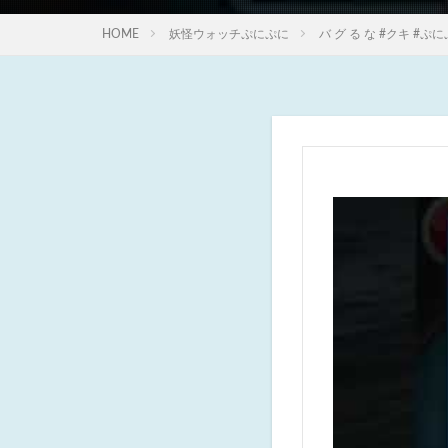
HOME
妖怪ウォッチぷにぷに
バ グ る な #クキ #ぷ