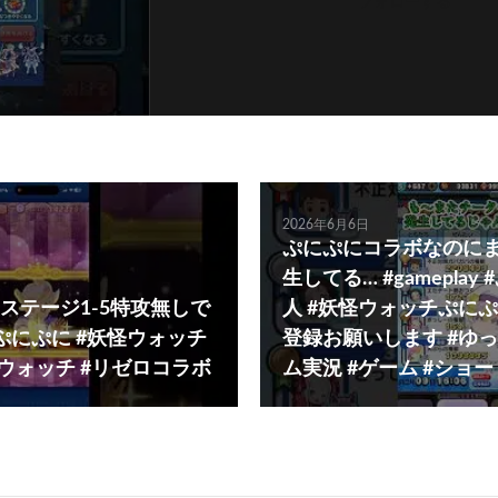
フォローする
2026年6月6日
ぷにぷにコラボなのに
生してる… #gameplay
ステージ1-5特攻無しで
人 #妖怪ウォッチぷにぷ
ぷにぷに #妖怪ウォッチ
登録お願いします #ゆっ
怪ウォッチ #リゼロコラボ
ム実況 #ゲーム #ショー