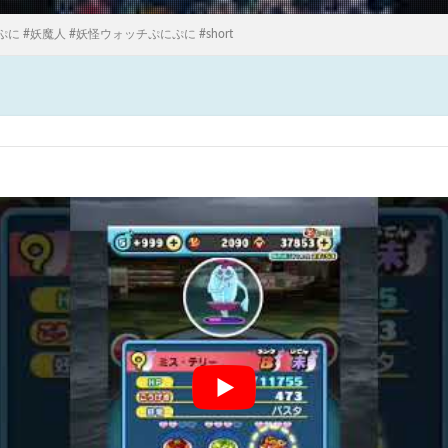
にぷに #妖魔人 #妖怪ウォッチぷにぷに #short