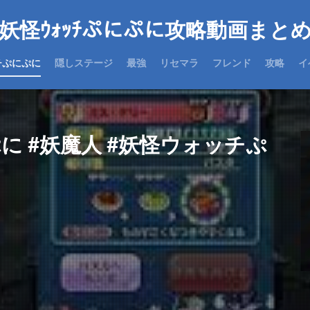
妖怪ｳｫｯﾁぷにぷに攻略動画まと
チぷにぷに
隠しステージ
最強
リセマラ
フレンド
攻略
イ
にぷに #妖魔人 #妖怪ウォッチぷ