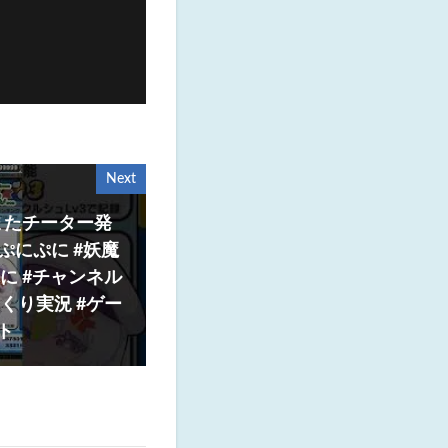
Next
またチーター発
 #ぷにぷに #妖魔
に #チャンネル
くり実況 #ゲー
ト