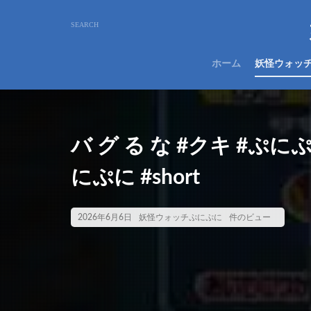
ホーム
妖怪ウォッ
バ グ る な #クキ #ぷ
にぷに #short
2026年6月6日
妖怪ウォッチぷにぷに
件のビュー