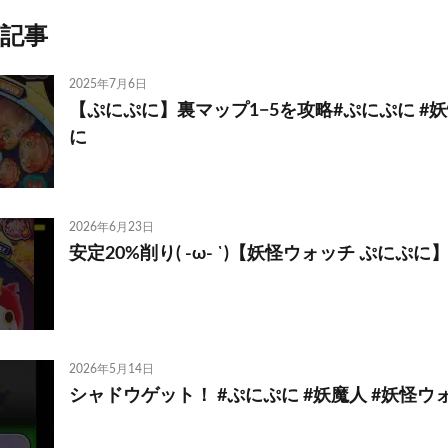
記事
2025年7月6日
【ぷにぷに】裏マップ1−5を攻略#ぷにぷに #
に
2026年6月23日
安定20%削り( -ω- `)【妖怪ウォッチ ぷにぷに】#s
2026年5月14日
シャドウゲット！ #ぷにぷに #妖魔人 #妖怪