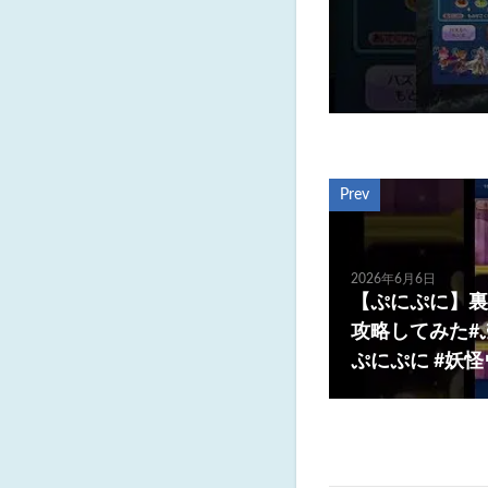
Prev
2026年6月6日
【ぷにぷに】裏
攻略してみた#
ぷにぷに #妖