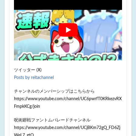
ツイッター (X)
Posts by reitachannel
チャンネルのメンバーシップはこちらから
https://www.youtube.com/channel/UC6pwrfT0KRkezvRX
FmpkKCg/join
呪術廻戦ファントムパレードチャンネル
https://www.youtube.com/channel/UCjBKm72gQ_FD6Zj
WeL7_gtQ