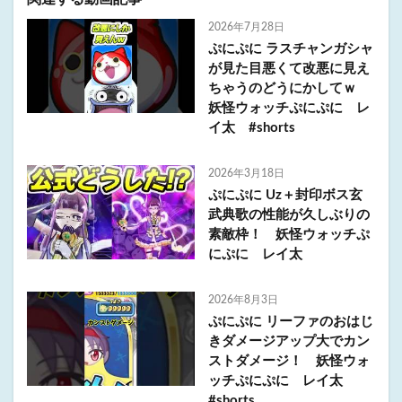
2026年7月28日
ぷにぷに ラスチャンガシャ
が見た目悪くて改悪に見え
ちゃうのどうにかしてｗ
妖怪ウォッチぷにぷに レ
イ太 #shorts
2026年3月18日
ぷにぷに Uz＋封印ボス玄
武典歌の性能が久しぶりの
素敵枠！ 妖怪ウォッチぷ
にぷに レイ太
2026年8月3日
ぷにぷに リーファのおはじ
きダメージアップ大でカン
ストダメージ！ 妖怪ウォ
ッチぷにぷに レイ太
#shorts