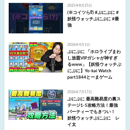
2025年8月25日
(※コイツら⁉︎) #ぷにぷに #
妖怪ウォッチぷにぷに #最
強
2026年4月1日
ぷにぷに 「ホロライブまわ
し放題VIPガシャが神すぎ
るwww」【妖怪ウォッチぷ
にぷに】Yo-kai Watch
part1844とーまゲーム
2026年7月17日
ぷにぷに 最高難易度の裏ス
テージ1-5攻略方法！最強
パーティーでもきつい！
妖怪ウォッチぷにぷに レ
イ太