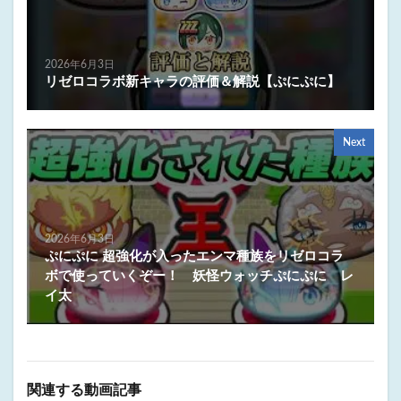
2026年6月3日
リゼロコラボ新キャラの評価＆解説【ぷにぷに】
Next
2026年6月3日
ぷにぷに 超強化が入ったエンマ種族をリゼロコラ
ボで使っていくぞー！ 妖怪ウォッチぷにぷに レ
イ太
関連する動画記事