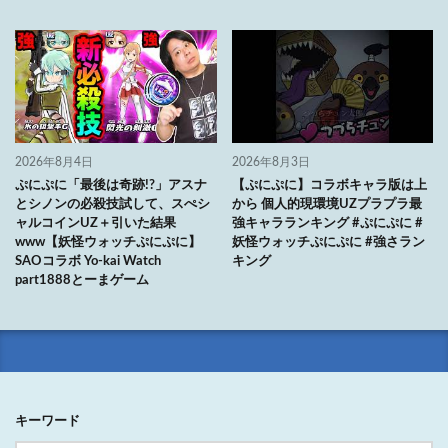
2026年8月4日
2026年8月3日
ぷにぷに「最後は奇跡!?」アスナ
【ぷにぷに】コラボキャラ版は上
とシノンの必殺技試して、スぺシ
から 個人的現環境UZプラプラ最
ャルコインUZ＋引いた結果
強キャラランキング #ぷにぷに #
www【妖怪ウォッチぷにぷに】
妖怪ウォッチぷにぷに #強さラン
SAOコラボ Yo-kai Watch
キング
part1888とーまゲーム
キーワード