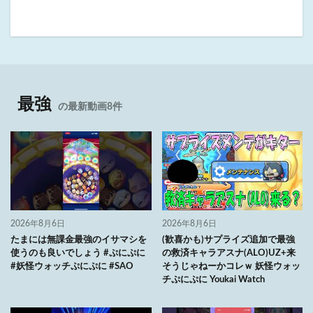
最強
の最新動画8件
2026年8月6日
2026年8月6日
たまには無課金最強のイサマシを
(歓喜かも)サプライズ追加で最強
使うのも良いでしょう #ぷにぷに
の救済キャラアスナ(ALO)UZ+来
#妖怪ウォッチぷにぷに #SAO
そうじゃねーかコレｗ 妖怪ウォッ
チぷにぷに Youkai Watch