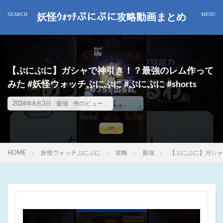
妖怪ｳｫｯﾁぷにぷに攻略動画まとめ
【ぷにぷに】ガシャで神引き！？最強のレム作って
みた #妖怪ウォッチぷにぷに #ぷにぷに #shorts
2026年6月3日
最強
件のビュー
HOME
妖怪ウォッチぷにぷに
攻略
最強
【ぷにぷに】ガシャで