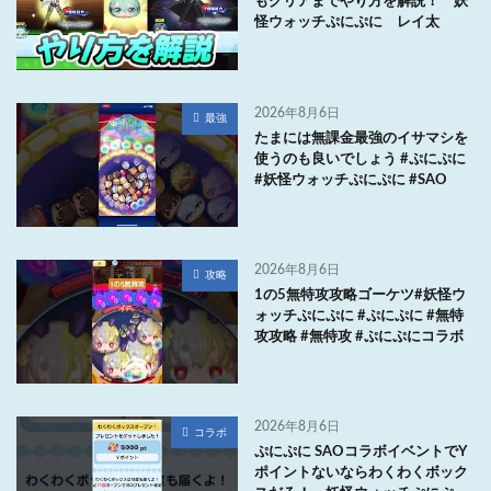
もクリアまでやり方を解説！ 妖
怪ウォッチぷにぷに レイ太
2026年8月6日
最強
たまには無課金最強のイサマシを
使うのも良いでしょう #ぷにぷに
#妖怪ウォッチぷにぷに #SAO
2026年8月6日
攻略
1の5無特攻攻略ゴーケツ#妖怪ウ
ォッチぷにぷに #ぷにぷに #無特
攻攻略 #無特攻 #ぷにぷにコラボ
2026年8月6日
コラボ
ぷにぷに SAOコラボイベントでY
ポイントないならわくわくボック