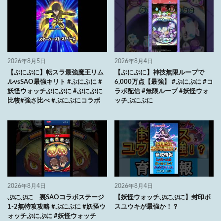
2026年8月5日
2026年8月4日
【ぷにぷに】転スラ最強魔王リム
【ぷにぷに】神技無限ループで
ルvsSAO最強キリト #ぷにぷに #
6,000万点【最強】 #ぷにぷに #コ
妖怪ウォッチぷにぷに #ぷにぷに
ラボ配信 #無限ループ #妖怪ウォ
比較#強さ比べ #ぷにぷにコラボ
ッチぷにぷに
2026年8月4日
2026年8月4日
ぷにぷに 裏SAOコラボステージ
【妖怪ウォッチぷにぷに】封印ボ
1-2無特攻攻略 #ぷにぷに #妖怪ウ
スユウキが最強か！？
ォッチぷにぷに #妖怪ウォッチ