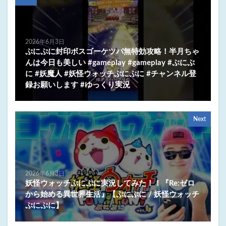
2026年6月3日
ぷにぷに封印ボスゴーケツパ無特効攻略！半月ちゃ
んは今日も美しい #gameplay #gameplay #ぷにぷ
に #妖魔人 #妖怪ウォッチぷにぷに #チャンネル登
録お願いします #ゆっくり実況
Next
2026年6月3日
妖怪ウォッチぷにぷに実況してみた！！『Re:ゼロ
から始める異世界生活』【ぷにぷに / 妖怪ウォッチ
ぷにぷに】