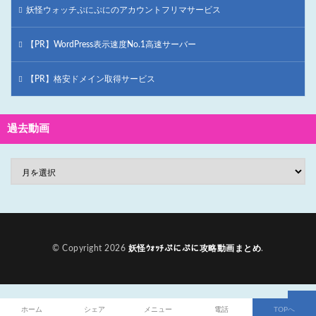
妖怪ウォッチぷにぷにのアカウントフリマサービス
【PR】WordPress表示速度No.1高速サーバー
【PR】格安ドメイン取得サービス
過去動画
© Copyright 2026
妖怪ｳｫｯﾁぷにぷに攻略動画まとめ
.
ホーム
シェア
メニュー
電話
TOPへ