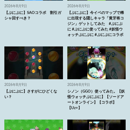
2026年8月9日
2026年8月9日
【ぷにぷに】SAOコラボ 割引ガ
【ぷにぷに】今イベのマップで稀
シャ回すべき？
に出現する隠しキャラ「黄牙将コ
ジン」ゲットしてみた #ぷにぷ
に #ぷにぷに使ってみた #妖怪ウ
ォッチぷにぷに #ぷにぷにコラボ
2026年8月9日
2026年8月9日
【ぷにぷに】さすがにひどくな
シノン（GGO）使ってみた。【妖
い？
怪ウォッチぷにぷに】【ソードア
ートオンライン】【コラボ】
【Uz+】