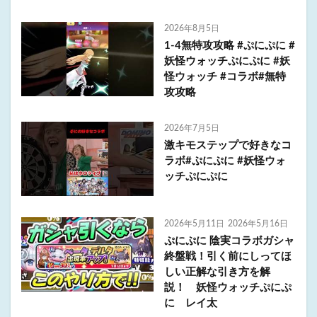
2026年8月5日
1-4無特攻攻略 #ぷにぷに #
妖怪ウォッチぷにぷに #妖
怪ウォッチ #コラボ#無特
攻攻略
2026年7月5日
激キモステップで好きなコ
ラボ#ぷにぷに #妖怪ウォ
ッチぷにぷに
2026年5月11日
2026年5月16日
ぷにぷに 陰実コラボガシャ
終盤戦！引く前にしってほ
しい正解な引き方を解
説！ 妖怪ウォッチぷにぷ
に レイ太