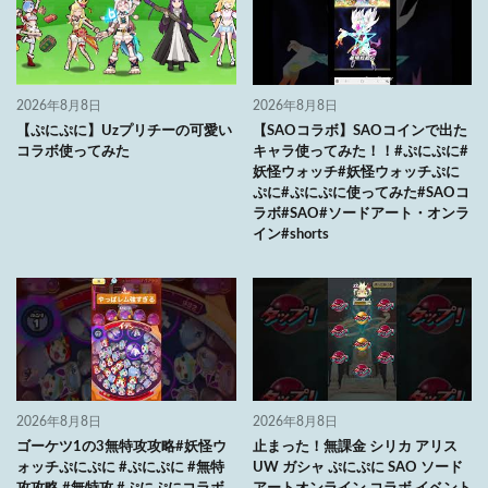
2026年8月8日
2026年8月8日
【ぷにぷに】Uzプリチーの可愛い
【SAOコラボ】SAOコインで出た
コラボ使ってみた
キャラ使ってみた！！#ぷにぷに#
妖怪ウォッチ#妖怪ウォッチぷに
ぷに#ぷにぷに使ってみた#SAOコ
ラボ#SAO#ソードアート・オンラ
イン#shorts
2026年8月8日
2026年8月8日
ゴーケツ1の3無特攻攻略#妖怪ウ
止まった！無課金 シリカ アリス
ォッチぷにぷに #ぷにぷに #無特
UW ガシャ ぷにぷに SAO ソード