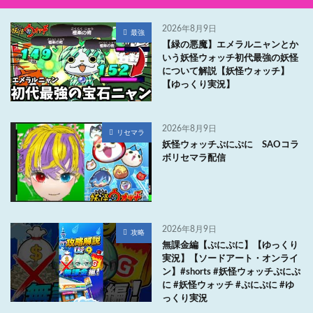
2026年8月9日
最強
【緑の悪魔】エメラルニャンとか
いう妖怪ウォッチ初代最強の妖怪
について解説【妖怪ウォッチ】
【ゆっくり実況】
2026年8月9日
リセマラ
妖怪ウォッチぷにぷに SAOコラ
ボリセマラ配信
2026年8月9日
攻略
無課金編【ぷにぷに】【ゆっくり
実況】【ソードアート・オンライ
ン】#shorts #妖怪ウォッチぷにぷ
に #妖怪ウォッチ #ぷにぷに #ゆ
っくり実況