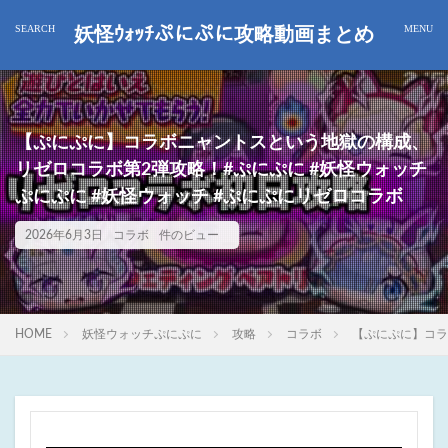
妖怪ｳｫｯﾁぷにぷに攻略動画まとめ
【ぷにぷに】コラボニャントスという地獄の構成、
リゼロコラボ第2弾攻略！#ぷにぷに #妖怪ウォッチ
ぷにぷに #妖怪ウォッチ #ぷにぷにリゼロコラボ
2026年6月3日
コラボ
件のビュー
HOME
妖怪ウォッチぷにぷに
攻略
コラボ
【ぷにぷに】コラ