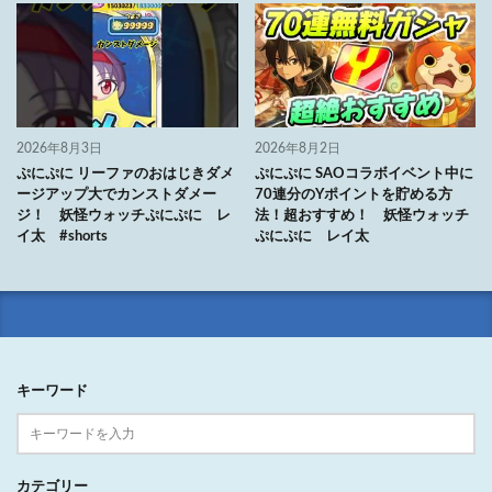
2026年8月3日
2026年8月2日
ぷにぷに リーファのおはじきダメ
ぷにぷに SAOコラボイベント中に
ージアップ大でカンストダメー
70連分のYポイントを貯める方
ジ！ 妖怪ウォッチぷにぷに レ
法！超おすすめ！ 妖怪ウォッチ
イ太 #shorts
ぷにぷに レイ太
キーワード
カテゴリー