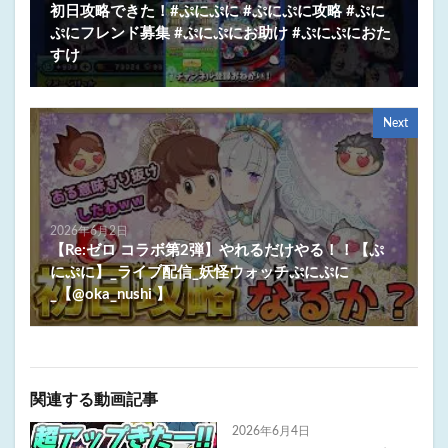
初日攻略できた！#ぷにぷに #ぷにぷに攻略 #ぷに
ぷにフレンド募集 #ぷにぷにお助け #ぷにぷにおた
すけ
Next
2026年6月2日
【Re:ゼロ コラボ第2弾】やれるだけやる！！【ぷ
にぷに】_ライブ配信_妖怪ウォッチぷにぷに
_【@oka_nushi 】
関連する動画記事
2026年6月4日