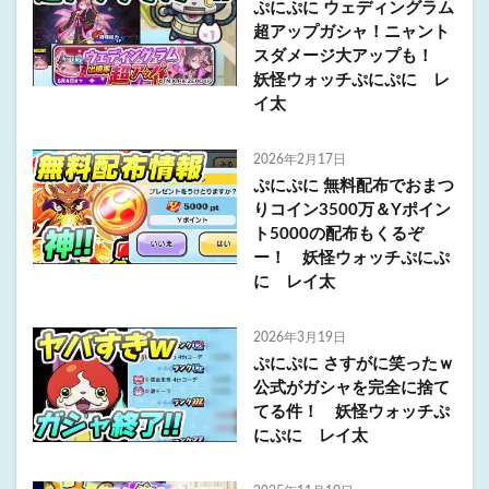
ぷにぷに ウェディングラム
超アップガシャ！ニャント
スダメージ大アップも！
妖怪ウォッチぷにぷに レ
イ太
2026年2月17日
ぷにぷに 無料配布でおまつ
りコイン3500万＆Yポイン
ト5000の配布もくるぞ
ー！ 妖怪ウォッチぷにぷ
に レイ太
2026年3月19日
ぷにぷに さすがに笑ったｗ
公式がガシャを完全に捨て
てる件！ 妖怪ウォッチぷ
にぷに レイ太