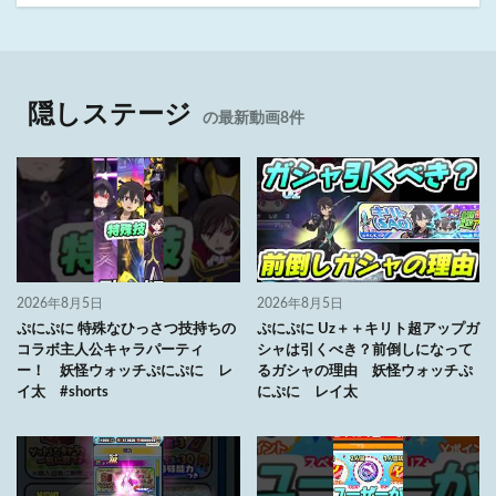
隠しステージ
の最新動画8件
2026年8月5日
2026年8月5日
ぷにぷに 特殊なひっさつ技持ちの
ぷにぷに Uz＋＋キリト超アップガ
コラボ主人公キャラパーティ
シャは引くべき？前倒しになって
ー！ 妖怪ウォッチぷにぷに レ
るガシャの理由 妖怪ウォッチぷ
イ太 #shorts
にぷに レイ太