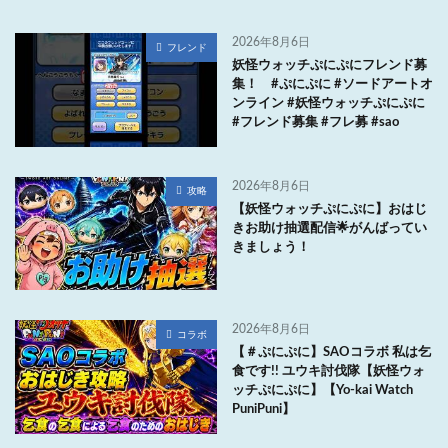
2026年8月6日
フレンド
妖怪ウォッチぷにぷにフレンド募
集！ #ぷにぷに #ソードアートオ
ンライン #妖怪ウォッチぷにぷに
#フレンド募集 #フレ募 #sao
2026年8月6日
攻略
【妖怪ウォッチぷにぷに】おはじ
きお助け抽選配信🌟がんばってい
きましょう！
2026年8月6日
コラボ
【＃ぷにぷに】SAOコラボ 私は乞
食です!! ユウキ討伐隊【妖怪ウォ
ッチぷにぷに】【Yo-kai Watch
PuniPuni】