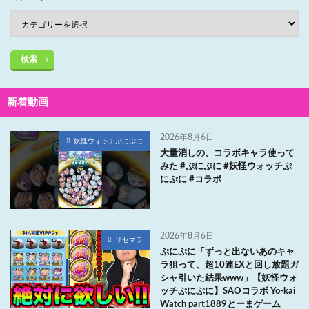
検索
新着動画
2026年8月6日
妖怪ウォッチぷにぷに
大量消しの、コラボキャラ使って
みた #ぷにぷに #妖怪ウォッチぷ
にぷに #コラボ
2026年8月6日
リセマラ
ぷにぷに「ずっと出ないあのキャ
ラ狙って、超10連EXと回し放題ガ
シャ引いた結果www」【妖怪ウォ
ッチぷにぷに】SAOコラボ Yo-kai
Watch part1889とーまゲーム