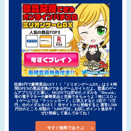
投資0円で豪華景品GET！！「ミリオンゲームDX」は２４時
間OPENの景品交換ができるゲームサイトだよ。普通のゲー
ムアプリなどと違い、MGDXでは貯めたメダルを「Bitcash」
等の電子マネーや豪華景品と交換できちゃうよ！特にスロッ
トゲームでは「ラッシュモード」に突入すると 1回で「3万
円」分のメダルをGET！ 当サイトから登録すると 通常1,500
円分のところ 倍額の「3,000円分」お試しポイント進呈中！
ぜひ登録して遊んでみてね！
今すぐ無料であそぶ