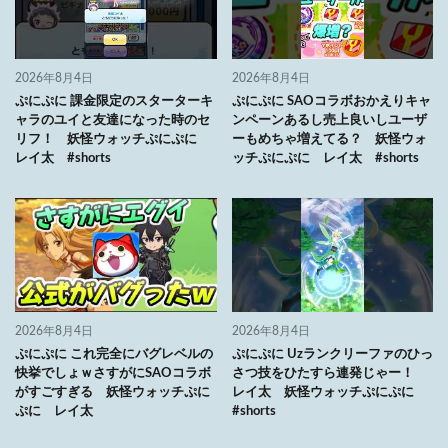
2026年8月4日
2026年8月4日
ぷにぷに 課金限定のスターターキ
ぷにぷに SAOコラボおかえりキャ
ャラのユイと友達になった時のセ
ンペーンあるし売上良いしユーザ
リフ！ 妖怪ウォッチぷにぷに
ーもめちゃ増えてる？ 妖怪ウォ
レイ太 #shorts
ッチぷにぷに レイ太 #shorts
2026年8月4日
2026年8月4日
ぷにぷに これ完全にバグレベルの
ぷにぷに Uzランクリーファのひっ
快挙でしょｗさすがにSAOコラボ
さつ技をひたすら連発じゃー！
がすごすぎる 妖怪ウォッチぷに
レイ太 妖怪ウォッチぷにぷに
ぷに レイ太
#shorts