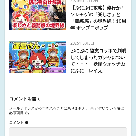
2025年11月10日
【ぷにぷに攻略】修行か！
ソシャゲの「楽しさ」と
「義務感」の境界線！10周
年 ポップニポップ
2026年5月5日
ぷにぷに 陰実コラボで判明
してしまったガシャについ
て・・・ 妖怪ウォッチぷ
にぷに レイ太
コメントを書く
メールアドレスが公開されることはありません。
※
が付いている欄は
必須項目です
コメント
※