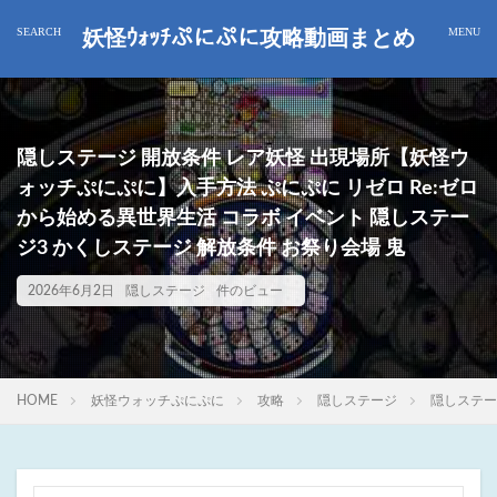
妖怪ｳｫｯﾁぷにぷに攻略動画まとめ
隠しステージ 開放条件 レア妖怪 出現場所【妖怪ウ
ォッチぷにぷに】入手方法 ぷにぷに リゼロ Re:ゼロ
から始める異世界生活 コラボ イベント 隠しステー
ジ3 かくしステージ 解放条件 お祭り会場 鬼
2026年6月2日
隠しステージ
件のビュー
HOME
妖怪ウォッチぷにぷに
攻略
隠しステージ
隠しステー