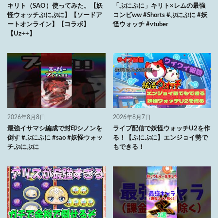
キリト（SAO）使ってみた。【妖
「ぷにぷに」キリト×レムの最強
怪ウォッチぷにぷに】【ソードア
コンビww #Shorts #ぷにぷに #妖
ートオンライン】【コラボ】
怪ウォッチ #vtuber
【Uz++】
2026年8月8日
2026年8月7日
最強イサマシ編成で封印シノンを
ライブ配信で妖怪ウォッチU2を作
倒す #ぷにぷに #sao #妖怪ウォッ
る！【ぷにぷに】エンジョイ勢で
チぷにぷに
もできる！