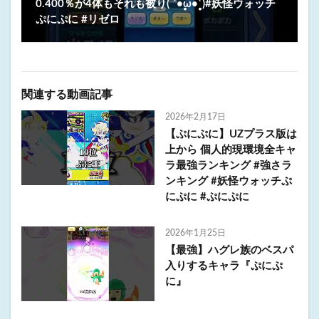
0.400％が4体もそれも被り( ´•̥̥̥ω•̥̥̥`)#妖怪ウォッチ
ぷにぷに #リゼロ
関連する動画記事
2026年2月17日
【ぷにぷに】UZプラス版は
上から 個人的現環境全キャ
ラ最強ランキング #強さラ
ンキング #妖怪ウォッチぷ
にぷに #ぷにぷに
2026年1月25日
【最強】ハグレ族のベスパ
入りするキャラ『ぷにぷ
に』