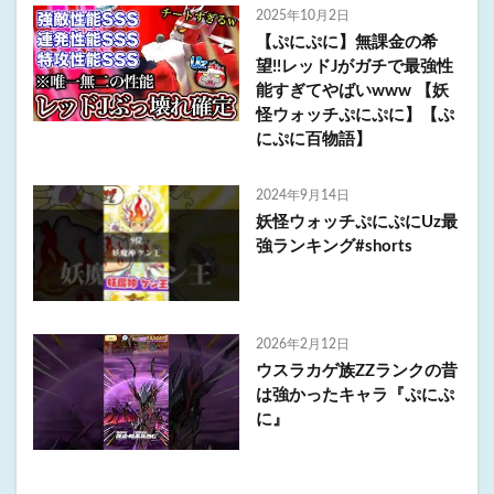
2025年10月2日
【ぷにぷに】無課金の希
望!!レッドJがガチで最強性
能すぎてやばいwww 【妖
怪ウォッチぷにぷに】【ぷ
にぷに百物語】
2024年9月14日
妖怪ウォッチぷにぷにUz最
強ランキング#shorts
2026年2月12日
ウスラカゲ族ZZランクの昔
は強かったキャラ『ぷにぷ
に』