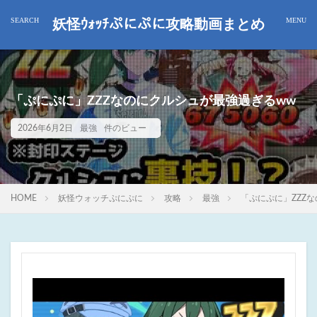
妖怪ｳｫｯﾁぷにぷに攻略動画まとめ
「ぷにぷに」ZZZなのにクルシュが最強過ぎるww
2026年6月2日
最強
件のビュー
HOME
妖怪ウォッチぷにぷに
攻略
最強
「ぷにぷに」ZZZ