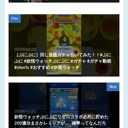
Prev
2026年6月2日
［ぷにぷに］回し放題ガチャ引いてみた！！#ぷに
ぷに #妖怪ウォッチぷにぷに #ガチャ #ガチャ動画
#shorts #おすすめ #妖怪ウォッチ
Next
2026年6月2日
妖怪ウォッチぷにぷにリゼロコラボ必死に貯めた
200連分まさかレミリアが……確率ってなんだろ