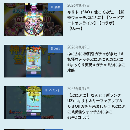
2026年8月9日
最強
キリト（SAO）使ってみた。【妖
怪ウォッチぷにぷに】【ソードア
ートオンライン】【コラボ】
【Uz++】
2026年8月9日
攻略
ぷにぷに 神割引ガチャがきた！#
妖怪ウォッチぷにぷに #ぷにぷに
#ゆっくり実況 #ガチャ #ぷにぷに
攻略
2026年8月9日
イベント
【ぷにぷに】 なんと！新ランク
UZ++キリト＆リーファアップ３
０％Offガチャ来ました！ #ぷにぷ
に #妖怪ウォッチぷにぷに
#SAOコラボ