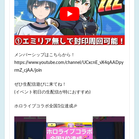
メンバーシップはこちらから！
https://www.youtube.com/channel/UCxcnE_vX4qAADpy
rmZ_cjAA/join
ぜひ生配信遊びに来てね！
(イベント初日の生配信が特におすすめ)
ホロライブコラボ全国1位達成🎉