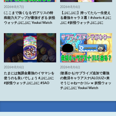
2026年8月7日
2026年8月6日
(ここまで強くなるぞ)アリスの特
【ぷにぷに】持ってたら一生使え
殊能力大アップが最強すぎる 妖怪
る最強キャラ３選！#shorts #ぷに
ウォッチぷにぷに Youkai Watch
ぷに #妖怪ウォッチぷにぷに
2026年8月6日
2026年8月6日
たまには無課金最強のイサマシを
(歓喜かも)サプライズ追加で最強
使うのも良いでしょう #ぷにぷに
の救済キャラアスナ(ALO)UZ+来
#妖怪ウォッチぷにぷに #SAO
そうじゃねーかコレｗ 妖怪ウォッ
チぷにぷに Youkai Watch