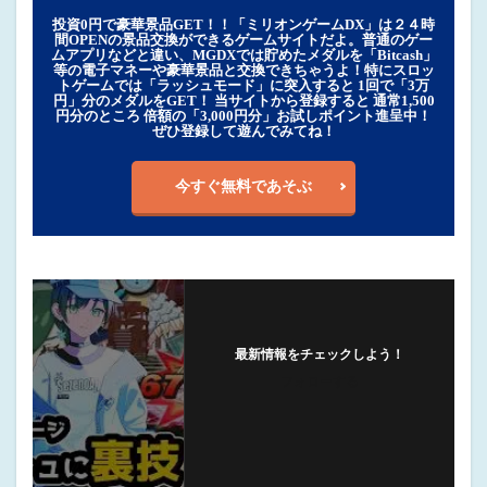
投資0円で豪華景品GET！！「ミリオンゲームDX」は２４時
間OPENの景品交換ができるゲームサイトだよ。普通のゲー
ムアプリなどと違い、MGDXでは貯めたメダルを「Bitcash」
等の電子マネーや豪華景品と交換できちゃうよ！特にスロッ
トゲームでは「ラッシュモード」に突入すると 1回で「3万
円」分のメダルをGET！ 当サイトから登録すると 通常1,500
円分のところ 倍額の「3,000円分」お試しポイント進呈中！
ぜひ登録して遊んでみてね！
今すぐ無料であそぶ
最新情報をチェックしよう！
フォローする