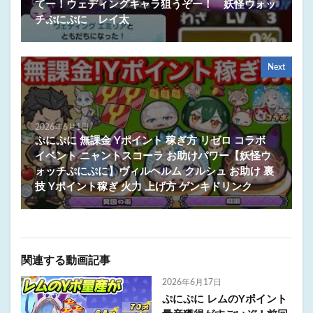
てー！ウェディングキャラ狙うぞー！ 妖怪ウォッ
チぷにぷに レイ太
Next
2026年6月1日
ぷにぷに 無課金 Yポイント 稼ぎ方 リゼロ コラボ
イベント ニャントスコーラ お助けパワー【妖怪ウ
ォッチぷにぷに】ヴィルヘルム クルシュ お助け 裏
技 Yポイント稼ぎ 火力 上げ方 ゲンキドリンク
関連する動画記事
2026年6月17日
ぷにぷに レムのYポイント