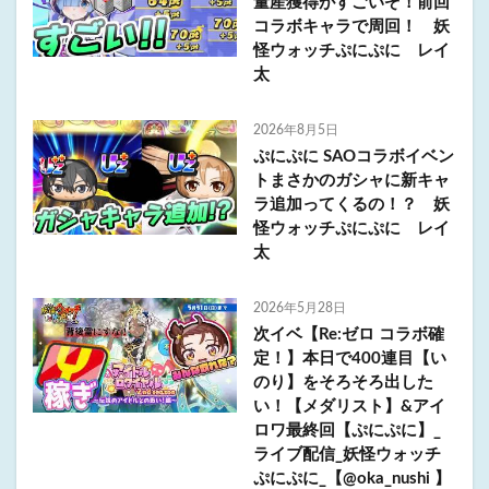
量産獲得がすごいぞ！前回
コラボキャラで周回！ 妖
怪ウォッチぷにぷに レイ
太
2026年8月5日
ぷにぷに SAOコラボイベン
トまさかのガシャに新キャ
ラ追加ってくるの！？ 妖
怪ウォッチぷにぷに レイ
太
2026年5月28日
次イベ【Re:ゼロ コラボ確
定！】本日で400連目【い
のり】をそろそろ出した
い！【メダリスト】&アイ
ロワ最終回【ぷにぷに】_
ライブ配信_妖怪ウォッチ
ぷにぷに_【@oka_nushi 】