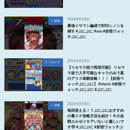
2026年8月8日
最強
最強イサマシ編成で封印シノンを
倒す #ぷにぷに #sao #妖怪ウォッ
チぷにぷに
2026年8月8日
リセマラ
【リセマラ垢で再現可能】 リセマ
ラ垢で入手可能なキャラのみで真
のアリス単騎攻略！！！【妖怪ウ
ォッチぷにぷに】 #shorts #妖怪ウ
ォッチぷにぷに #ぷにぷに
2026年8月8日
攻略
毎回使える！？ぷにぷにおすすめ
の裏ステ攻略方法を紹介！※大血
戦エルゼメキアいないと厳しいで
す😓 #ぷにぷに #妖怪ウォッチぷ