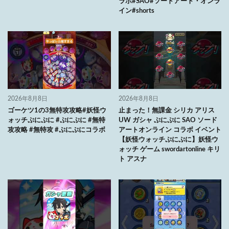
ラボ#SAO#ソードアート・オンラ
イン#shorts
2026年8月8日
2026年8月8日
ゴーケツ1の3無特攻攻略#妖怪ウ
止まった！無課金 シリカ アリス
ォッチぷにぷに #ぷにぷに #無特
UW ガシャ ぷにぷに SAO ソード
攻攻略 #無特攻 #ぷにぷにコラボ
アートオンライン コラボ イベント
【妖怪ウォッチぷにぷに】妖怪ウ
ォッチ ゲーム swordartonline キリ
ト アスナ