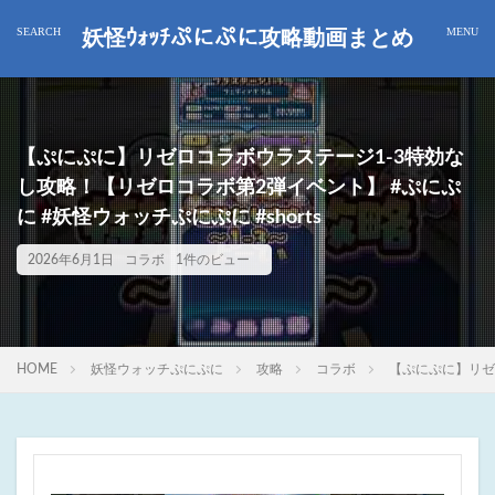
妖怪ｳｫｯﾁぷにぷに攻略動画まとめ
【ぷにぷに】リゼロコラボウラステージ1-3特効な
し攻略！【リゼロコラボ第2弾イベント】 #ぷにぷ
に #妖怪ウォッチぷにぷに #shorts
2026年6月1日
コラボ
1件のビュー
HOME
妖怪ウォッチぷにぷに
攻略
コラボ
【ぷにぷに】リゼロ