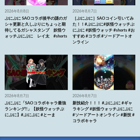
2026年8月8日
2026年8月7日
ぷにぷに SAOコラボ後半の謎のガ
［ぷにぷに］SAOコイン引いてみ
シャ更新と久しぶりにちょっと期
た！！#ぷにぷに#妖怪ウォッチぷ
待してるガシャスタンプ 妖怪ウ
にぷに #妖怪ウォッチ #shorts #お
ォッチぷにぷに レイ太 #shorts
すすめ #コラボ #ソードアートオ
ンライン
2026年8月7日
2026年8月7日
ぷにぷに「SAOコラボキャラ最強
新技紹介！！！ #ぷにぷに #ギャ
ランキング!!」【妖怪ウォッチぷ
ラキング #妖怪ウォッチぷにぷに
にぷに】#ぷにぷに #とーま
#ソードアートオンライン #新技 #
コラボキャラ