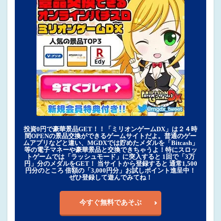
投資0円で豪華景品GET！！「ミリオンゲームDX」は２４時
間OPENの景品交換ができるゲームサイトだよ。普通のゲー
ムアプリなどと違い、MGDXでは貯めたメダルを「Bitcash」
等の電子マネーや豪華景品と交換できちゃうよ！特にスロッ
トゲームでは「ラッシュモード」に突入すると 1回で「3万
円」分のメダルをGET！ 当サイトから登録すると 通常1,500
円分のところ 倍額の「3,000円分」お試しポイント進呈中！
ぜひ登録して遊んでみてね！
今すぐ無料であそぶ