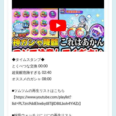
◆タイムスタンプ◆
とくべつな交換 00:00
超覚醒危険すぎる 02:40
オススメのガシャ 08:00
■ツムツムの再生リストはこちら
【https://www.youtube.com/playlist?
list=PL7zrs9ddEInebyt8TijID8tLboh4Yi4Zz】
■妖怪ウォッチぷにぷにの再生リスト