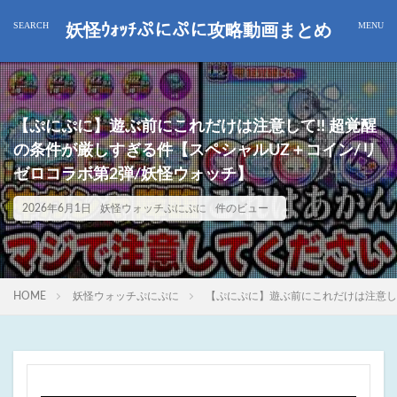
妖怪ｳｫｯﾁぷにぷに攻略動画まとめ
【ぷにぷに】遊ぶ前にこれだけは注意して!! 超覚醒
の条件が厳しすぎる件【スペシャルUZ＋コイン/リ
ゼロコラボ第2弾/妖怪ウォッチ】
2026年6月1日
妖怪ウォッチぷにぷに
件のビュー
HOME
妖怪ウォッチぷにぷに
【ぷにぷに】遊ぶ前にこれだけは注意して