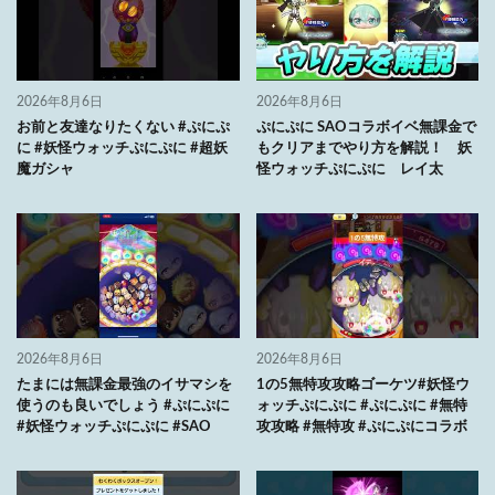
2026年8月6日
2026年8月6日
お前と友達なりたくない #ぷにぷ
ぷにぷに SAOコラボイベ無課金で
に #妖怪ウォッチぷにぷに #超妖
もクリアまでやり方を解説！ 妖
魔ガシャ
怪ウォッチぷにぷに レイ太
2026年8月6日
2026年8月6日
たまには無課金最強のイサマシを
1の5無特攻攻略ゴーケツ#妖怪ウ
使うのも良いでしょう #ぷにぷに
ォッチぷにぷに #ぷにぷに #無特
#妖怪ウォッチぷにぷに #SAO
攻攻略 #無特攻 #ぷにぷにコラボ