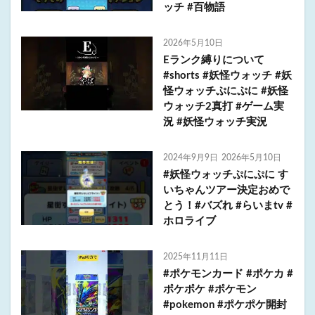
ッチ #百物語
2026年5月10日
Eランク縛りについて
#shorts #妖怪ウォッチ #妖
怪ウォッチぷにぷに #妖怪
ウォッチ2真打 #ゲーム実
況 #妖怪ウォッチ実況
2024年9月9日
2026年5月10日
#妖怪ウォッチぷにぷに す
いちゃんツアー決定おめで
とう！#バズれ #らいまtv #
ホロライブ
2025年11月11日
#ポケモンカード #ポケカ #
ポケポケ #ポケモン
#pokemon #ポケポケ開封