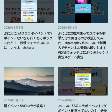
2026年8月6日
2026年8月6日
ぷにぷに SAOコラボイベントでY
ぷにぷに2端末使ってユウキを初
ポイントないならわくわくボック
手だけで倒せるのか検証してみ
スだろ！ 妖怪ウォッチぷにぷ
た、 #gameplay #ぷにぷに #妖魔
に レイ太 #shorts
人 #チャンネル登録お願いします
#妖怪ウォッチぷにぷに #ゆっくり
実況 #ゲーム実況
2026年8月6日
2026年8月6日
新イベントSAOコラボ攻略！
ぷにぷに SAOコラボイベントでY
ポイント配布ってないの？ 妖怪