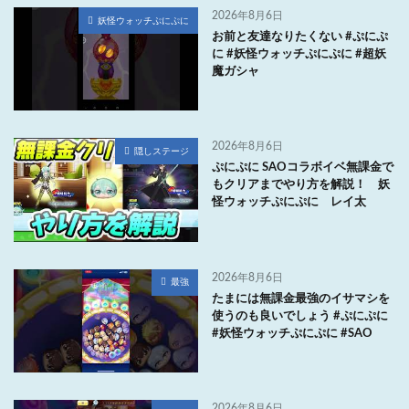
2026年8月6日
妖怪ウォッチぷにぷに
お前と友達なりたくない #ぷにぷ
に #妖怪ウォッチぷにぷに #超妖
魔ガシャ
2026年8月6日
隠しステージ
ぷにぷに SAOコラボイベ無課金で
もクリアまでやり方を解説！ 妖
怪ウォッチぷにぷに レイ太
2026年8月6日
最強
たまには無課金最強のイサマシを
使うのも良いでしょう #ぷにぷに
#妖怪ウォッチぷにぷに #SAO
2026年8月6日