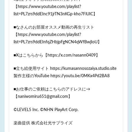
【https://www.youtube.com/playlist?
list=PL7zrs9ddEInc91jrTN3nKGp-kho7FiUIC】
■なさんのお部屋オススメ動画の再生リスト
【https://www.youtube.com/playlist?
list=PL7zrs9ddEInfqZHbjpFgNCN4qWfBwjIoU】
■Xはこちらから【https://x.com/nasann0409】
■立ち絵使用サイト https://kumasannosozaiya.studio.site
製作主様のYouTube https://youtu.be/0MKx4Pd2BA8
■お仕事のご依頼はこちらのアドレスに→
【naniwomiru651@gmail.com】
©LEVEL5 Inc. ©NHN PlayArt Corp.
楽曲提供 株式会社光サプライズ