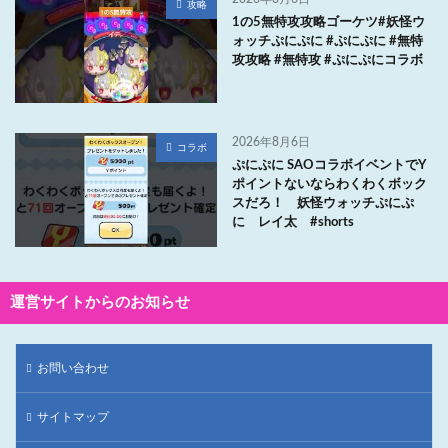
攻略
1の5無特攻攻略ゴーケツ#妖怪ウ
ォッチぷにぷに #ぷにぷに #無特
攻攻略 #無特攻 #ぷにぷにコラボ
2026年8月6日
コラボ
ぷにぷに SAOコラボイベントでY
ポイントないならわくわくボック
スだろ！ 妖怪ウォッチぷにぷ
に レイ太 #shorts
運営サイトからのお知らせ
お問い合わせ
サイトマップ