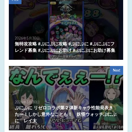
2026年5月30日
無特攻攻略 #ぷにぷに攻略 #ぷにぷに #ぷにぷにフ
レンド募集 #ぷにぷにお助け #ぷにぷにお助け募集
Next
2026年5月30日
ぷにぷに リゼロコラボ第２弾新キャラ性能発表き
たー！しかし意外なことも！ 妖怪ウォッチぷにぷ
に レイ太