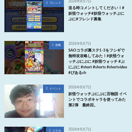
2026年8月7日
フレンド
送る時コメントしてください！#
妖怪ウォッチ#妖怪ウォッチぷに
ぷに#フレンド募集
2026年8月7日
攻略
SAOコラボ裏ステ1-3をフシギで
無特攻攻略してみた！#妖怪ウォ
ッチぷにぷに #妖怪ウォッチ #ぷ
にぷに #short #shorts #shortvideo
#ぴあるch
2026年8月7日
イベント
妖怪ウォッチぷにぷに百物語 イベ
ントでコラボキャラを使ってみた
第2弾 最終回。
2026年8月7日
コラボ