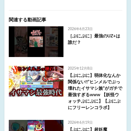
関連する動画記事
2026年6月23日
［ぷにぷに］最強のUZ+は
誰だ？
2025年12月8日
【ぷにぷに】弱体化なんか
関係ない!!”ヒンメルでぶっ
壊れたイサマシ族”がガチで
最強すぎるwww 【妖怪ウ
ォッチぷにぷに】【ぷにぷ
にフリーレンコラボ】
2026年6月19日
【ぷにぷに】超妖魔