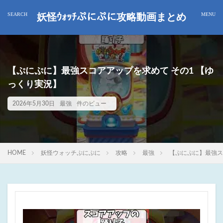
妖怪ｳｫｯﾁぷにぷに攻略動画まとめ
【ぷにぷに】最強スコアアップを求めて その1 【ゆ
っくり実況】
2026年5月30日
最強
件のビュー
HOME
妖怪ウォッチぷにぷに
攻略
最強
【ぷにぷに】最強ス