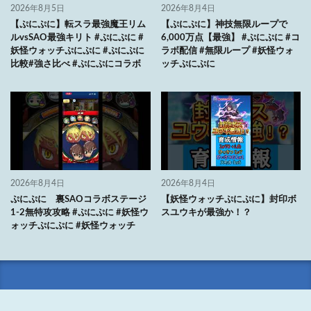
2026年8月5日
2026年8月4日
【ぷにぷに】転スラ最強魔王リム
【ぷにぷに】神技無限ループで
ルvsSAO最強キリト #ぷにぷに #
6,000万点【最強】 #ぷにぷに #コ
妖怪ウォッチぷにぷに #ぷにぷに
ラボ配信 #無限ループ #妖怪ウォ
比較#強さ比べ #ぷにぷにコラボ
ッチぷにぷに
2026年8月4日
2026年8月4日
ぷにぷに 裏SAOコラボステージ
【妖怪ウォッチぷにぷに】封印ボ
1-2無特攻攻略 #ぷにぷに #妖怪ウ
スユウキが最強か！？
ォッチぷにぷに #妖怪ウォッチ