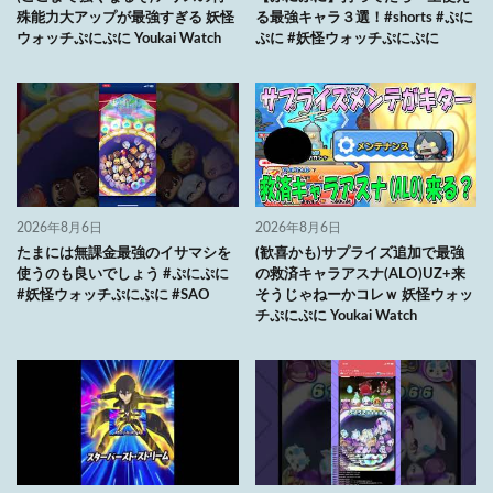
殊能力大アップが最強すぎる 妖怪
る最強キャラ３選！#shorts #ぷに
ウォッチぷにぷに Youkai Watch
ぷに #妖怪ウォッチぷにぷに
2026年8月6日
2026年8月6日
たまには無課金最強のイサマシを
(歓喜かも)サプライズ追加で最強
使うのも良いでしょう #ぷにぷに
の救済キャラアスナ(ALO)UZ+来
#妖怪ウォッチぷにぷに #SAO
そうじゃねーかコレｗ 妖怪ウォッ
チぷにぷに Youkai Watch