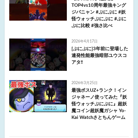
TOP4vs10周年最強キング
ジバニャン #ぷにぷに #妖
怪ウォッチぷにぷに #ぷに
ぷに比較 #強さ比べ
2026年4月17日
[ぷにぷに]3年前に登場した
連発性能最強暗部ユウスコ
アタ‼️
2026年3月25日
最強ボスUZ+ランク！イン
ジャネーノ使ってみた『妖
怪ウォッチぷにぷに』超妖
魔コイン超妖魔ガシャ Yo-
Kai Watchさとちんゲーム