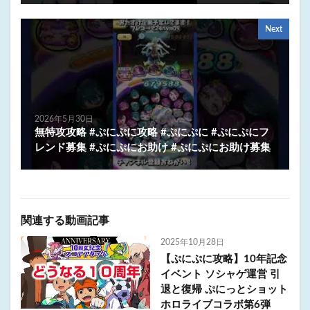
Next
2026年5月30日
無特攻攻略 #ぷにぷに攻略 #ぷにぷに #ぷにぷにフ
レンド募集 #ぷにぷにお助け #ぷにぷにお助け募集
関連する動画記事
2025年10月28日
【ぷにぷに攻略】10年記念
イベント ソシャゲ運営 引
退と復帰 ぷにっとショット
ホロライブコラボ第6弾