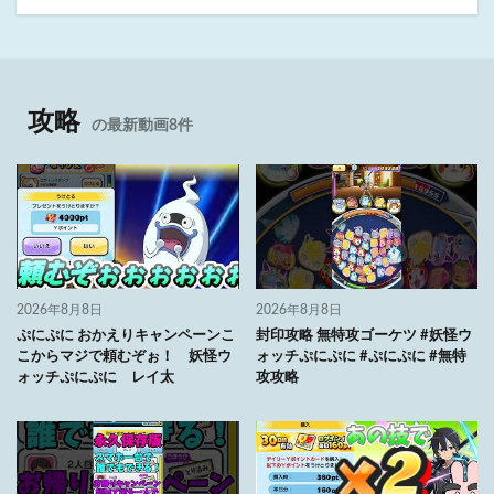
攻略
の最新動画8件
2026年8月8日
2026年8月8日
ぷにぷに おかえりキャンペーンこ
封印攻略 無特攻ゴーケツ #妖怪ウ
こからマジで頼むぞぉ！ 妖怪ウ
ォッチぷにぷに #ぷにぷに #無特
ォッチぷにぷに レイ太
攻攻略