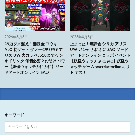
2026年8月8日
2026年8月8日
45万ダメ超え！無課金 ユウキ
止まった！無課金 シリカ アリス
ALO 初ゲット ダメージ99999 ア
UW ガシャ ぷにぷに SAO ソード
リス UW 火力 レベル10まで ゲン
アートオンライン コラボ イベント
キドリンク 何個必要？お助け パワ
【妖怪ウォッチぷにぷに】妖怪ウ
ー【妖怪ウォッチぷにぷに】ソー
ォッチ ゲーム swordartonline キリ
ドアートオンライン SAO
ト アスナ
キーワード