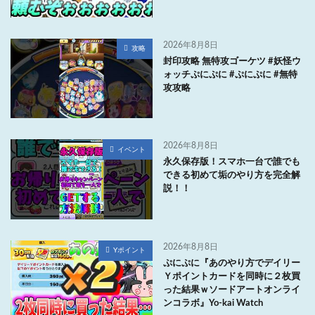
2026年8月8日
攻略
封印攻略 無特攻ゴーケツ #妖怪ウ
ォッチぷにぷに #ぷにぷに #無特
攻攻略
2026年8月8日
イベント
永久保存版！スマホ一台で誰でも
できる初めて垢のやり方を完全解
説！！
2026年8月8日
Yポイント
ぷにぷに『あのやり方でデイリー
Ｙポイントカードを同時に２枚買
った結果ｗソードアートオンライ
ンコラボ』Yo-kai Watch