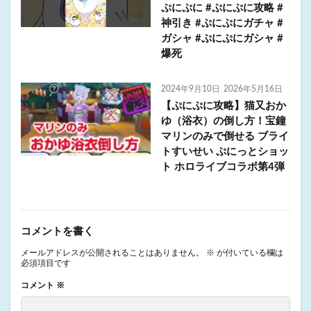
ぷにぷに #ぷにぷに攻略 #
神引き #ぷにぷにガチャ #
ガシャ #ぷにぷにガシャ #
爆死
2024年9月10日
2026年5月16日
【ぷにぷに攻略】猫又おか
ゆ（浴衣）の倒し方！宝鐘
マリンのみで倒せる ブライ
トすいせい ぷにっとショッ
ト ホロライブコラボ第4弾
コメントを書く
メールアドレスが公開されることはありません。
※
が付いている欄は
必須項目です
コメント
※