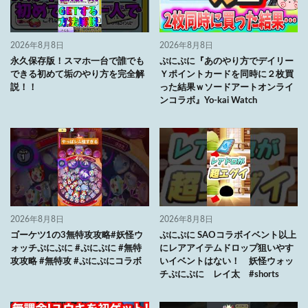
2026年8月8日
2026年8月8日
永久保存版！スマホ一台で誰でも
ぷにぷに『あのやり方でデイリー
できる初めて垢のやり方を完全解
Ｙポイントカードを同時に２枚買
説！！
った結果ｗソードアートオンライ
ンコラボ』Yo-kai Watch
2026年8月8日
2026年8月8日
ゴーケツ1の3無特攻攻略#妖怪ウ
ぷにぷに SAOコラボイベント以上
ォッチぷにぷに #ぷにぷに #無特
にレアアイテムドロップ狙いやす
攻攻略 #無特攻 #ぷにぷにコラボ
いイベントはない！ 妖怪ウォッ
チぷにぷに レイ太 #shorts