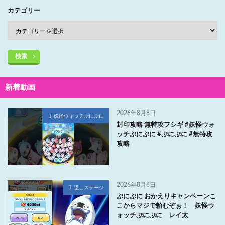
カテゴリー
検索
新着動画
2026年8月8日
妖怪ウォッチぷにぷに
封印攻略 無特攻フシギ #妖怪ウォ
ッチぷにぷに #ぷにぷに #無特攻
攻略
2026年8月8日
隠しステージ
ぷにぷに おかえりキャンペーンこ
こからマジで頼むぞぉ！ 妖怪ウ
ォッチぷにぷに レイ太