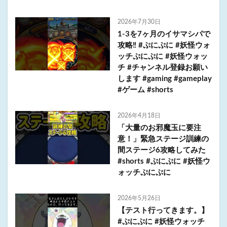
2026年7月30日
1-3を7ヶ月のイサマシパで
攻略‼️ #ぷにぷに #妖怪ウォ
ッチぷにぷに #妖怪ウォッ
チ #チャンネル登録お願い
します #gaming #gameplay
#ゲーム #shorts
2026年4月18日
「大量のお邪魔玉に要注
意！」緊急ステージ訓練の
間ステージ6攻略してみた
#shorts #ぷにぷに #妖怪ウ
ォッチぷにぷに
2026年5月26日
【テスト行ってきます。】
#ぷにぷに #妖怪ウォッチ