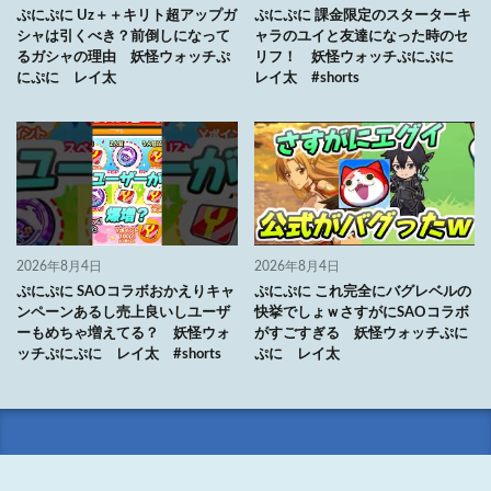
ぷにぷに Uz＋＋キリト超アップガ
ぷにぷに 課金限定のスターターキ
シャは引くべき？前倒しになって
ャラのユイと友達になった時のセ
るガシャの理由 妖怪ウォッチぷ
リフ！ 妖怪ウォッチぷにぷに
にぷに レイ太
レイ太 #shorts
2026年8月4日
2026年8月4日
ぷにぷに SAOコラボおかえりキャ
ぷにぷに これ完全にバグレベルの
ンペーンあるし売上良いしユーザ
快挙でしょｗさすがにSAOコラボ
ーもめちゃ増えてる？ 妖怪ウォ
がすごすぎる 妖怪ウォッチぷに
ッチぷにぷに レイ太 #shorts
ぷに レイ太