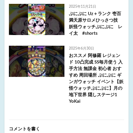
2025年11月21日
ぷにぷに Uz＋ランク 壱百
満天原サロメひっさつ技
妖怪ウォッチぷにぷに レ
イ太 #shorts
2025年6月30日
おススメ 阿修羅 レジェン
ド 10凸完成 SS毎月使う 入
手方法 無課金 初心者 おす
すめ 周回場所 ぷにぷに ギ
ンガウォッチ イベント【妖
怪ウォッチぷにぷに】月の
地下世界 隠しステージ1
YoKai
コメントを書く