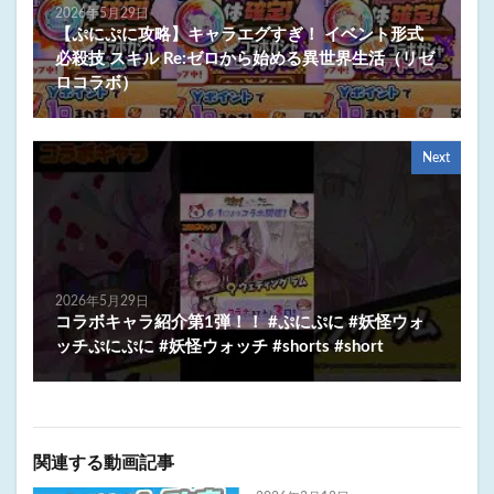
2026年5月29日
【ぷにぷに攻略】キャラエグすぎ！ イベント形式
必殺技 スキル Re:ゼロから始める異世界生活（リゼ
ロコラボ）
Next
2026年5月29日
コラボキャラ紹介第1弾！！ #ぷにぷに #妖怪ウォ
ッチぷにぷに #妖怪ウォッチ #shorts #short
関連する動画記事