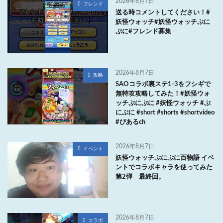
2026年8月7日
フレンド
送る時コメントしてください！#
妖怪ウォッチ#妖怪ウォッチぷに
ぷに#フレンド募集
2026年8月7日
攻略
SAOコラボ裏ステ1-3をフシギで
無特攻攻略してみた！#妖怪ウォ
ッチぷにぷに #妖怪ウォッチ #ぷ
にぷに #short #shorts #shortvideo
#ぴあるch
2026年8月7日
イベント
妖怪ウォッチぷにぷに百物語 イベ
ントでコラボキャラを使ってみた
第2弾 最終回。
2026年8月7日
コラボ