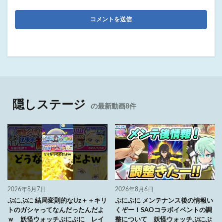
隠しステージ
の最新動画8件
2026年8月7日
2026年8月6日
ぷにぷに 結局変則的なUz＋＋キリ
ぷにぷに メンテナンス後の情報い
トのガシャってなんだったんだよ
くぞー！SAOコラボイベントの調
ｗ 妖怪ウォッチぷにぷに レイ
整について 妖怪ウォッチぷにぷ