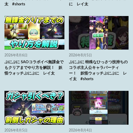
太 #shorts
に レイ太
2026年8月6日
2026年8月5日
ぷにぷに SAOコラボイベ無課金で
ぷにぷに 特殊なひっさつ技持ちの
もクリアまでやり方を解説！ 妖
コラボ主人公キャラパーティ
怪ウォッチぷにぷに レイ太
ー！ 妖怪ウォッチぷにぷに レ
イ太 #shorts
2026年8月5日
2026年8月4日