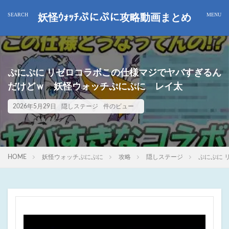
妖怪ｳｫｯﾁぷにぷに攻略動画まとめ
ぷにぷに リゼロコラボこの仕様マジでヤバすぎるん
だけどｗ 妖怪ウォッチぷにぷに レイ太
2026年5月29日
隠しステージ
件のビュー
HOME
妖怪ウォッチぷにぷに
攻略
隠しステージ
ぷにぷに 