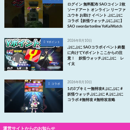
ログイン 無料配布 SAOコイン 2枚
ソードアート オンライン リーファ
ユウキ お助け イベント ぷにぷに
コラボ【妖怪ウォッチぷにぷに】
SAO swordartonline YoKaiWatch
2026年8月10日
Yポイント
ぷにぷに SAOコラボイベント終盤
に向けてYポイントここからの注
意！ 妖怪ウォッチぷにぷに レ
イ太
2026年8月10日
コラボ
1の3ブキミー無特攻#ぷにぷに #
妖怪ウォッチぷにぷに #ぷにぷに
コラボ #無特攻 #無特攻攻略
運営サイトからのお知らせ