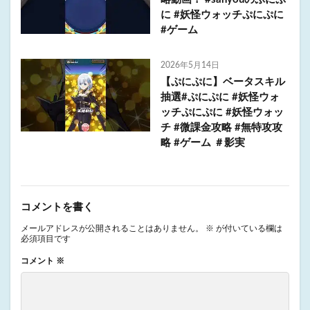
に #妖怪ウォッチぷにぷに
#ゲーム
2026年5月14日
【ぷにぷに】ベータスキル
抽選#ぷにぷに #妖怪ウォ
ッチぷにぷに #妖怪ウォッ
チ #微課金攻略 #無特攻攻
略 #ゲーム ＃影実
コメントを書く
メールアドレスが公開されることはありません。
※
が付いている欄は
必須項目です
コメント
※