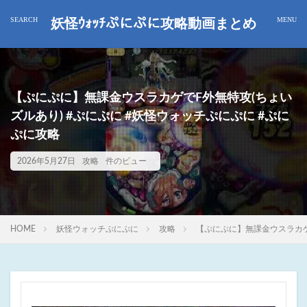
妖怪ｳｫｯﾁぷにぷに攻略動画まとめ
【ぷにぷに】無課金ウスラカゲでF外無特攻(ちょい
ズルあり) #ぷにぷに #妖怪ウォッチぷにぷに #ぷに
ぷに攻略
2026年5月27日
攻略
件のビュー
HOME
妖怪ウォッチぷにぷに
攻略
【ぷにぷに】無課金ウスラカゲ