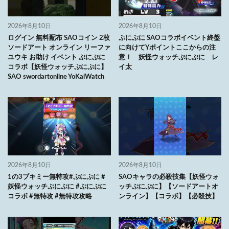
2026年8月10日
2026年8月10日
ログイン 無料配布 SAOコイン 2枚
ぷにぷに SAOコラボイベント終盤
ソードアート オンライン リーファ
に向けてYポイントここからの注
ユウキ お助け イベント ぷにぷに
意！ 妖怪ウォッチぷにぷに レ
コラボ【妖怪ウォッチぷにぷに】
イ太
SAO swordartonline YoKaiWatch
2026年8月10日
2026年8月10日
1の3ブキミー無特攻#ぷにぷに #
SAOキャラの必殺技集【妖怪ウォ
妖怪ウォッチぷにぷに #ぷにぷに
ッチぷにぷに】【ソードアートオ
コラボ #無特攻 #無特攻攻略
ンライン】【コラボ】【必殺技】