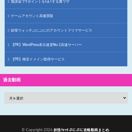
無課金でYポイントをGETする裏ワザ
ゲームアカウント高価買取
妖怪ウォッチぷにぷにのアカウントフリマサービス
【PR】WordPress表示速度No.1高速サーバー
【PR】格安ドメイン取得サービス
過去動画
© Copyright 2026
妖怪ｳｫｯﾁぷにぷに攻略動画まとめ
.