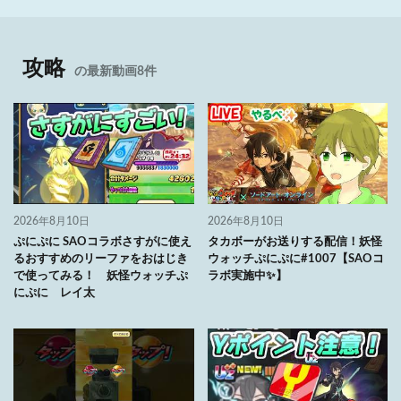
攻略
の最新動画8件
2026年8月10日
2026年8月10日
ぷにぷに SAOコラボさすがに使え
タカボーがお送りする配信！妖怪
るおすすめのリーファをおはじき
ウォッチぷにぷに#1007【SAOコ
で使ってみる！ 妖怪ウォッチぷ
ラボ実施中✨】
にぷに レイ太