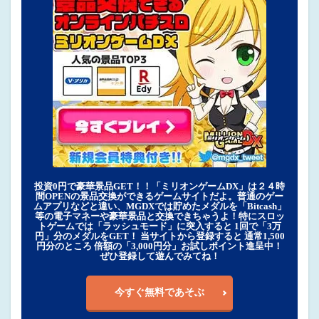
投資0円で豪華景品GET！！「ミリオンゲームDX」は２４時
間OPENの景品交換ができるゲームサイトだよ。普通のゲー
ムアプリなどと違い、MGDXでは貯めたメダルを「Bitcash」
等の電子マネーや豪華景品と交換できちゃうよ！特にスロッ
トゲームでは「ラッシュモード」に突入すると 1回で「3万
円」分のメダルをGET！ 当サイトから登録すると 通常1,500
円分のところ 倍額の「3,000円分」お試しポイント進呈中！
ぜひ登録して遊んでみてね！
今すぐ無料であそぶ