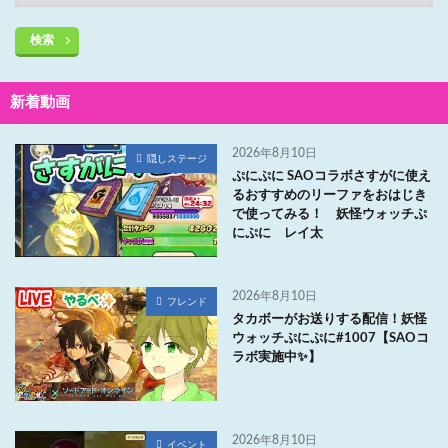
検索
新着動画
2026年8月10日
隠しステージ
ぷにぷに SAOコラボさすがに使え
るおすすめのリーファをおはじき
で使ってみる！ 妖怪ウォッチぷ
にぷに レイ太
2026年8月10日
フレンド
タカボーがお送りする配信！妖怪
ウォッチぷにぷに#1007【SAOコ
ラボ実施中✨】
2026年8月10日
イベント