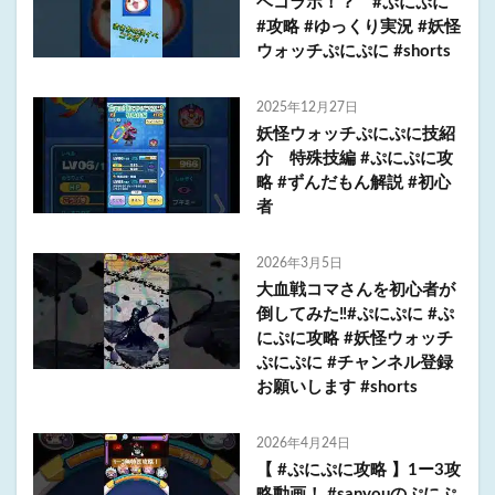
ベコラボ！？ #ぷにぷに
#攻略 #ゆっくり実況 #妖怪
ウォッチぷにぷに #shorts
2025年12月27日
妖怪ウォッチぷにぷに技紹
介 特殊技編 #ぷにぷに攻
略 #ずんだもん解説 #初心
者
2026年3月5日
大血戦コマさんを初心者が
倒してみた‼️#ぷにぷに #ぷ
にぷに攻略 #妖怪ウォッチ
ぷにぷに #チャンネル登録
お願いします #shorts
2026年4月24日
【 #ぷにぷに攻略 】1ー3攻
略動画！ #sanyouのぷにぷ