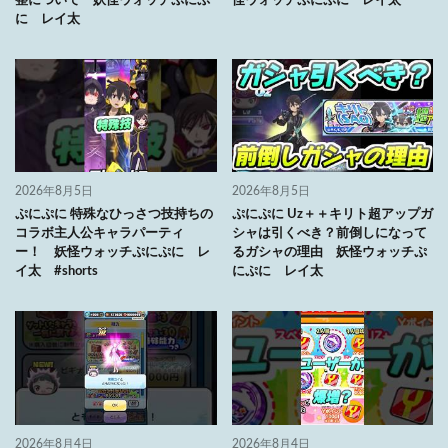
整について 妖怪ウォッチぷにぷ
怪ウォッチぷにぷに レイ太
に レイ太
2026年8月5日
2026年8月5日
ぷにぷに 特殊なひっさつ技持ちの
ぷにぷに Uz＋＋キリト超アップガ
コラボ主人公キャラパーティ
シャは引くべき？前倒しになって
ー！ 妖怪ウォッチぷにぷに レ
るガシャの理由 妖怪ウォッチぷ
イ太 #shorts
にぷに レイ太
2026年8月4日
2026年8月4日