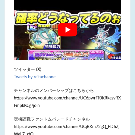
ツイッター (X)
Tweets by reitachannel
チャンネルのメンバーシップはこちらから
https://www.youtube.com/channel/UC6pwrfT0KRkezvRX
FmpkKCg/join
呪術廻戦ファントムパレードチャンネル
https://www.youtube.com/channel/UCjBKm72gQ_FD6Zj
WeL7_gtQ