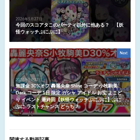
2026年5月27日
今回のスコアタこのパーティ以外に他ある？ 【妖
怪ウォッチぷにぷに】
Next
2026年5月27日
無課金 30%オフ 轟麗央奈 Shine コーデ 小牧駒美
Dark コーデ 1日 限定 ガシャ アイドル お宝 よこど
り イベント 最終回【妖怪ウォッチぷにぷに】ぷに
ぷに ラストチャンス どっち？
関連する動画記事