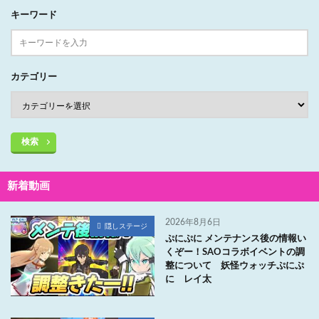
キーワード
カテゴリー
検索
新着動画
2026年8月6日
隠しステージ
ぷにぷに メンテナンス後の情報い
くぞー！SAOコラボイベントの調
整について 妖怪ウォッチぷにぷ
に レイ太