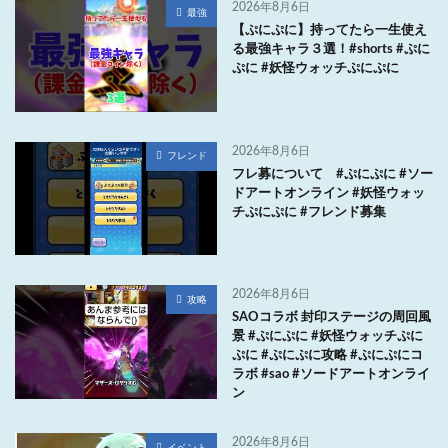
2026年8月6日
最強
【ぷにぷに】持ってたら一生使え
る最強キャラ３選！#shorts #ぷに
ぷに #妖怪ウォッチぷにぷに
2026年8月6日
フレンド
フレ募について #ぷにぷに #ソー
ドアートオンライン #妖怪ウォッ
チぷにぷに #フレンド募集
2026年8月6日
攻略
SAOコラボ 封印ステージの周回風
景 #ぷにぷに #妖怪ウォッチぷに
ぷに #ぷにぷに攻略 #ぷにぷにコ
ラボ #sao #ソードアートオンライ
ン
2026年8月6日
イベント