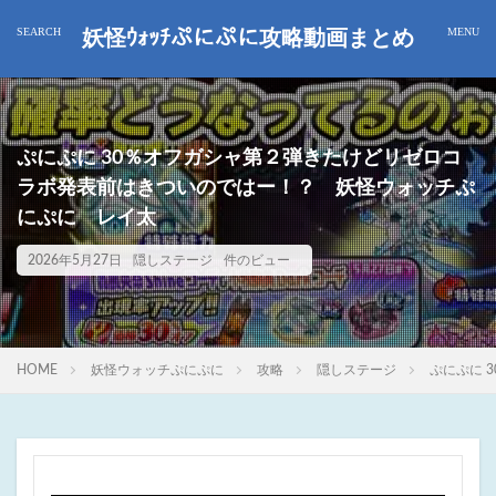
妖怪ｳｫｯﾁぷにぷに攻略動画まとめ
ぷにぷに 30％オフガシャ第２弾きたけどリゼロコ
ラボ発表前はきついのではー！？ 妖怪ウォッチぷ
にぷに レイ太
2026年5月27日
隠しステージ
件のビュー
HOME
妖怪ウォッチぷにぷに
攻略
隠しステージ
ぷにぷに 