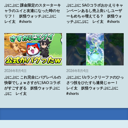
ぷにぷに 課金限定のスターターキ
ぷにぷに SAOコラボおかえりキャ
ャラのユイと友達になった時のセ
ンペーンあるし売上良いしユーザ
リフ！ 妖怪ウォッチぷにぷに
ーもめちゃ増えてる？ 妖怪ウォ
レイ太 #shorts
ッチぷにぷに レイ太 #shorts
2026年8月4日
2026年8月4日
ぷにぷに これ完全にバグレベルの
ぷにぷに Uzランクリーファのひっ
快挙でしょｗさすがにSAOコラボ
さつ技をひたすら連発じゃー！
がすごすぎる 妖怪ウォッチぷに
レイ太 妖怪ウォッチぷにぷに
ぷに レイ太
#shorts