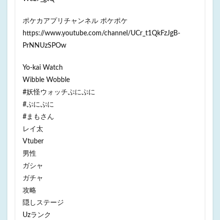
ポケカアプリチャンネル ポケポケ
https://www.youtube.com/channel/UCr_t1QkFzJgB-
PrNNUzSPOw
Yo-kai Watch
Wibble Wobble
#妖怪ウォッチぷにぷに
#ぷにぷに
#まもさん
レイ太
Vtuber
男性
ガシャ
ガチャ
攻略
隠しステージ
Uzランク