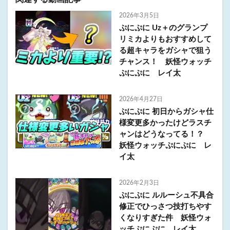
2026年3月5日
ぷにぷに Uz＋のグランプ
リミカよりもおすすめして
る超キャラをガシャで狙う
チャンス！ 妖怪ウォッチ
ぷにぷに レイ太
2026年4月27日
ぷにぷに 初日からガシャ仕
様変更多かったけどラスチ
ャンはどうなってる！？
妖怪ウォッチぷにぷに レ
イ太
2026年2月3日
ぷにぷに ルルーシュ不具合
修正でひっさつ技打ちやす
くなりすぎた件 妖怪ウォ
ッチぷにぷに レイ太