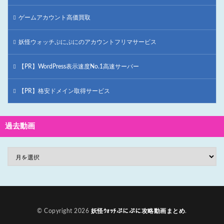
ゲームアカウント高価買取
妖怪ウォッチぷにぷにのアカウントフリマサービス
【PR】WordPress表示速度No.1高速サーバー
【PR】格安ドメイン取得サービス
過去動画
© Copyright 2026
妖怪ｳｫｯﾁぷにぷに攻略動画まとめ
.