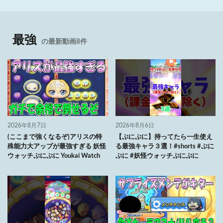
最強
の最新動画8件
2026年8月7日
2026年8月6日
(ここまで強くなるぞ)アリスの特
【ぷにぷに】持ってたら一生使え
殊能力大アップが最強すぎる 妖怪
る最強キャラ３選！#shorts #ぷに
ウォッチぷにぷに Youkai Watch
ぷに #妖怪ウォッチぷにぷに