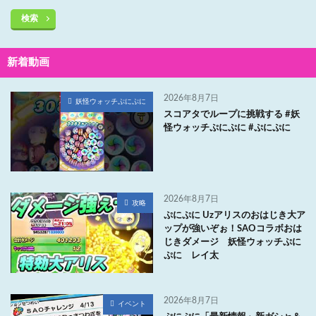
検索
新着動画
2026年8月7日
妖怪ウォッチぷにぷに
スコアタでループに挑戦する #妖
怪ウォッチぷにぷに #ぷにぷに
2026年8月7日
攻略
ぷにぷに Uzアリスのおはじき大ア
ップが強いぞぉ！SAOコラボおは
じきダメージ 妖怪ウォッチぷに
ぷに レイ太
2026年8月7日
イベント