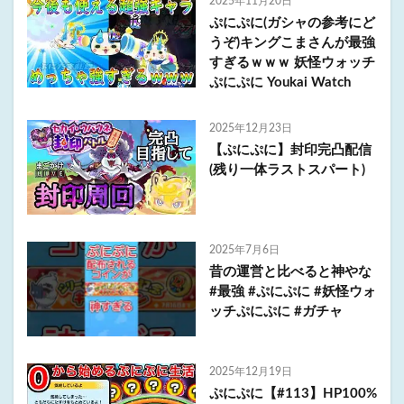
2025年11月20日
ぷにぷに(ガシャの参考にど
うぞ)キングこまさんが最強
すぎるｗｗｗ 妖怪ウォッチ
ぷにぷに Youkai Watch
2025年12月23日
【ぷにぷに】封印完凸配信
(残り一体ラストスパート)
2025年7月6日
昔の運営と比べると神やな
#最強 #ぷにぷに #妖怪ウォ
ッチぷにぷに #ガチャ
2025年12月19日
ぷにぷに【#113】HP100%