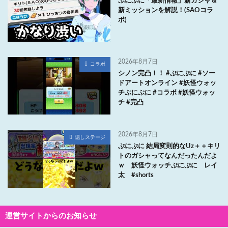
ぷにぷに「最新情報」新ガシャ＆
新ミッションを解説！(SAOコラ
ボ)
2026年8月7日
コラボ
シノン完凸！！ #ぷにぷに #ソー
ドアートオンライン #妖怪ウォッ
チぷにぷに #コラボ #妖怪ウォッ
チ #完凸
2026年8月7日
隠しステージ
ぷにぷに 結局変則的なUz＋＋キリ
トのガシャってなんだったんだよ
ｗ 妖怪ウォッチぷにぷに レイ
太 #shorts
運営サイトからのお知らせ