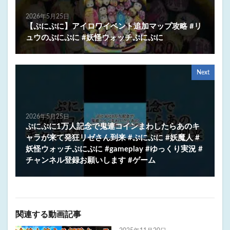
2026年5月25日
【ぷにぷに】アイロワイベント追加マップ攻略 #リ
ュウのぷにぷに #妖怪ウォッチぷにぷに
Next
2026年5月25日
ぷにぷに1万人記念で鬼連コインまわしたらあのキ
ャラが来て発狂リゼさん到来 #ぷにぷに #妖魔人 #
妖怪ウォッチぷにぷに #gameplay #ゆっくり実況 #
チャンネル登録お願いします #ゲーム
関連する動画記事