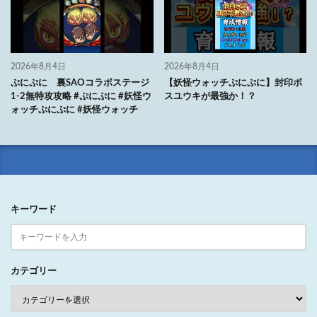
2026年8月4日
2026年8月4日
ぷにぷに 裏SAOコラボステージ
【妖怪ウォッチぷにぷに】封印ボ
1-2無特攻攻略 #ぷにぷに #妖怪ウ
スユウキが最強か！？
ォッチぷにぷに #妖怪ウォッチ
キーワード
カテゴリー