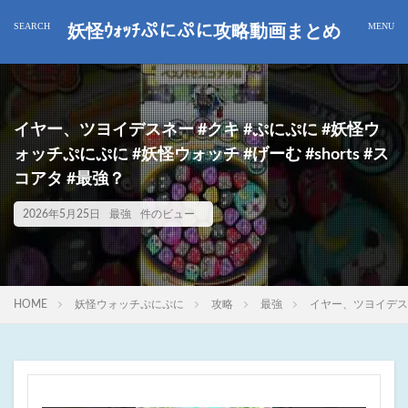
妖怪ｳｫｯﾁぷにぷに攻略動画まとめ
イヤー、ツヨイデスネー #クキ #ぷにぷに #妖怪ウ
ォッチぷにぷに #妖怪ウォッチ #げーむ #shorts #ス
コアタ #最強？
2026年5月25日
最強
件のビュー
HOME
妖怪ウォッチぷにぷに
攻略
最強
イヤー、ツヨイデスネー