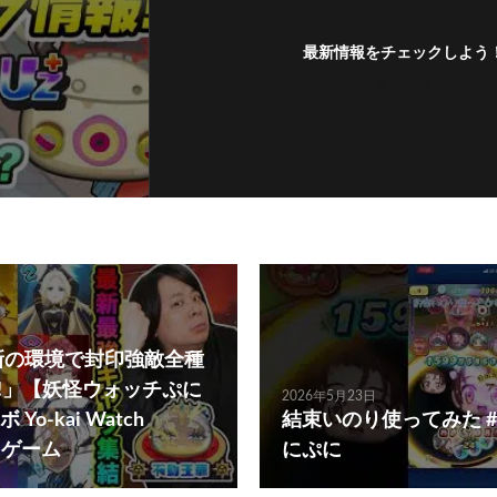
最新情報をチェックしよう
フォローする
新の環境で封印強敵全種
!!」【妖怪ウォッチぷに
2026年5月23日
o-kai Watch
結束いのり使ってみた 
ーまゲーム
にぷに