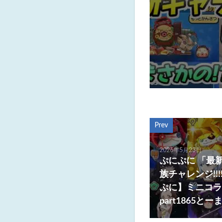
Prev
2026年5月23日
ぷにぷに 「最
族チャレンジ!!
ぷに】ミニコラボ Y
part1865と