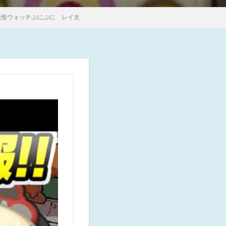
妖怪ウォッチぷにぷに レイ太