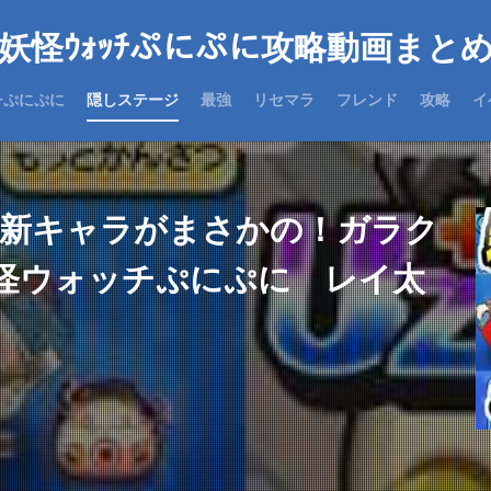
妖怪ｳｫｯﾁぷにぷに攻略動画まと
チぷにぷに
隠しステージ
最強
リセマラ
フレンド
攻略
イ
の新キャラがまさかの！ガラク
怪ウォッチぷにぷに レイ太