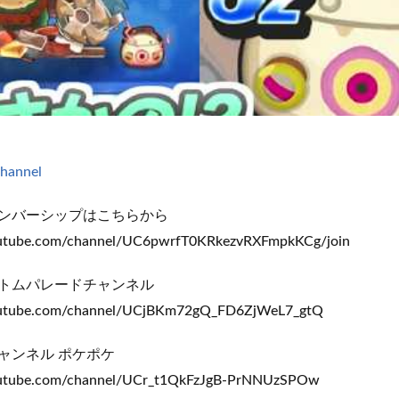
channel
ンバーシップはこちらから
outube.com/channel/UC6pwrfT0KRkezvRXFmpkKCg/join
トムパレードチャンネル
outube.com/channel/UCjBKm72gQ_FD6ZjWeL7_gtQ
ャンネル ポケポケ
outube.com/channel/UCr_t1QkFzJgB-PrNNUzSPOw