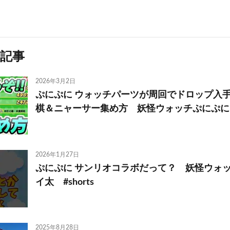
記事
2026年3月2日
ぷにぷに ウォッチパーツが周回でドロップ入
棋＆ニャーサー集め方 妖怪ウォッチぷにぷに
2026年1月27日
ぷにぷに サンリオコラボだって？ 妖怪ウォ
イ太 #shorts
2025年8月28日