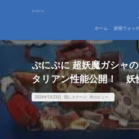
ホーム
妖怪ウォッ
ぷにぷに 超妖魔ガシャ
タリアン性能公開！ 妖
2026年5月23日
隠しステージ
件のビュー