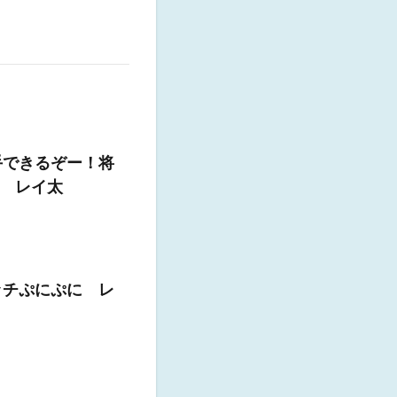
手できるぞー！将
 レイ太
ッチぷにぷに レ