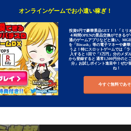
オンラインゲームでお小遣い稼ぎ！
投資0円で豪華景品GET！！「ミリ
４時間OPENの景品交換ができる
通のゲームアプリなどと違い、MG
を「Bitcash」等の電子マネーや
うよ！特にスロットゲームでは「ラ
入すると 1回で「3万円」分のメダル
から登録すると 通常1,500円分のとこ
分」お試しポイント進呈中！ぜひ
ね！
今すぐ無料であそ