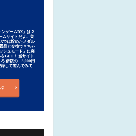
オンゲームDX」は２
ゲームサイトだよ。普
DXでは貯めたメダル
豪華景品と交換できちゃ
ッシュモード」に突
をGET！ 当サイト
ろ 倍額の「3,000円
登録して遊んでみて
ぶ