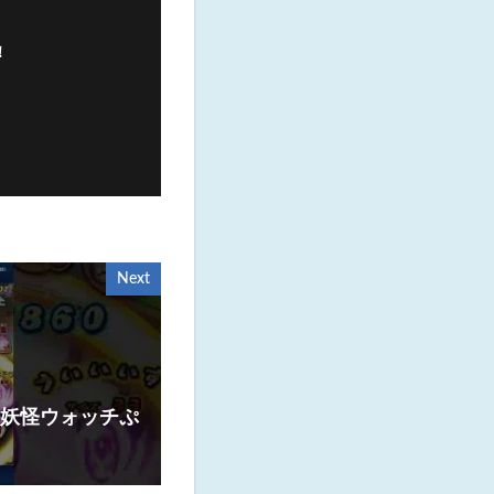
！
Next
#妖怪ウォッチぷ