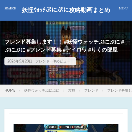
妖怪ｳｫｯﾁぷにぷに攻略動画まとめ
フレンド募集します！！ #妖怪ウォッチぷにぷに #
ぷにぷに #フレンド募集 #アイロワ #りくの部屋
2026年5月23日
フレンド
件のビュー
HOME
妖怪ウォッチぷにぷに
攻略
フレンド
フレンド募集し