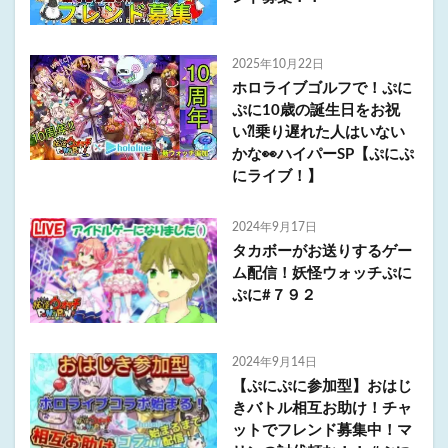
2025年10月22日
ホロライブゴルフで！ぷに
ぷに10歳の誕生日をお祝
い⁈乗り遅れた人はいない
かな👀ハイパーSP【ぷにぷ
にライブ！】
2024年9月17日
タカボーがお送りするゲー
ム配信！妖怪ウォッチぷに
ぷに#７９２
2024年9月14日
【ぷにぷに参加型】おはじ
きバトル相互お助け！チャ
ットでフレンド募集中！マ