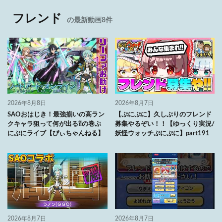
フレンド
の最新動画8件
2026年8月8日
2026年8月7日
SAOおはじき！最強揃いの高ラン
【ぷにぷに】久しぶりのフレンド
クキャラ狙って何が出る⁈の巻ぷ
募集やるぞい！！【ゆっくり実況/
にぷにライブ【ぴぃちゃんねる】
妖怪ウォッチぷにぷに】part191
2026年8月7日
2026年8月7日