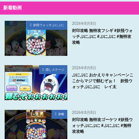
新着動画
2026年8月8日
妖怪ウォッチぷにぷに
封印攻略 無特攻フシギ #妖怪ウォ
ッチぷにぷに #ぷにぷに #無特攻
攻略
2026年8月8日
隠しステージ
ぷにぷに おかえりキャンペーンこ
こからマジで頼むぞぉ！ 妖怪ウ
ォッチぷにぷに レイ太
2026年8月8日
攻略
封印攻略 無特攻ゴーケツ #妖怪ウ
ォッチぷにぷに #ぷにぷに #無特
攻攻略