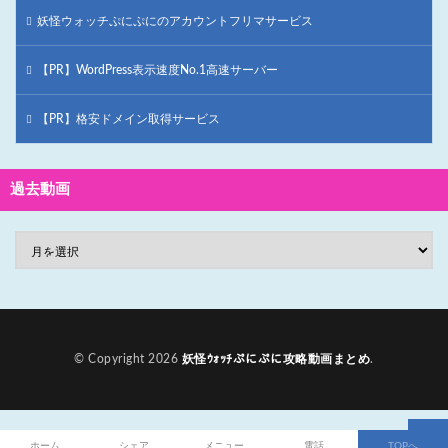
妖怪ウォッチぷにぷにのアカウントフリマサービス
【PR】WordPress表示速度No.1高速サーバー
【PR】格安ドメイン取得サービス
過去動画
© Copyright 2026
妖怪ｳｫｯﾁぷにぷに攻略動画まとめ
.
ホーム
シェア
メニュー
電話
TOPへ