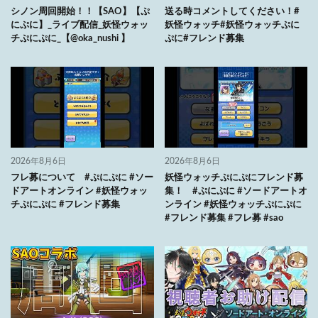
シノン周回開始！！【SAO】【ぷ
送る時コメントしてください！#
にぷに】_ライブ配信_妖怪ウォッ
妖怪ウォッチ#妖怪ウォッチぷに
チぷにぷに_【@oka_nushi 】
ぷに#フレンド募集
2026年8月6日
2026年8月6日
フレ募について #ぷにぷに #ソー
妖怪ウォッチぷにぷにフレンド募
ドアートオンライン #妖怪ウォッ
集！ #ぷにぷに #ソードアートオ
チぷにぷに #フレンド募集
ンライン #妖怪ウォッチぷにぷに
#フレンド募集 #フレ募 #sao