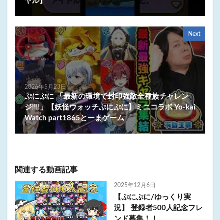
ヤル】
Next
2026年5月23日
ぷにぷに 「最新の環境で封印強敵全種族チャレン
ジ!!!!」【妖怪ウォッチぷにぷに】ミニコラボ Yo-kai
Watch part1865とーまゲーム
関連する動画記事
2025年12月6日
【ぷにぷに/ゆっくり実
況】 登録者500人記念フレ
ンド募集！！