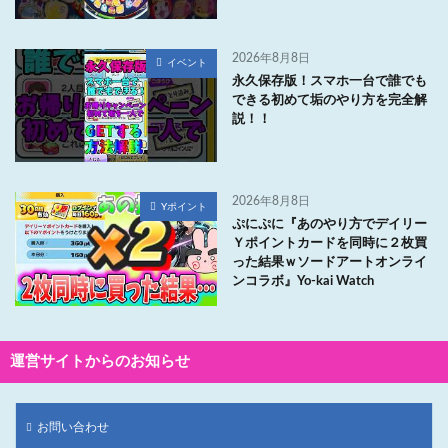
2026年8月8日
イベント
永久保存版！スマホ一台で誰でも
できる初めて垢のやり方を完全解
説！！
2026年8月8日
Yポイント
ぷにぷに『あのやり方でデイリー
Ｙポイントカードを同時に２枚買
った結果ｗソードアートオンライ
ンコラボ』Yo-kai Watch
運営サイトからのお知らせ
お問い合わせ