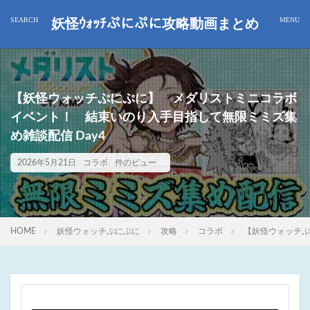
妖怪ｳｫｯﾁぷにぷに攻略動画まとめ
【妖怪ウォッチぷにぷに】 メダリストミニコラボ
イベント！ 結束いのり入手目指して無限ミミズ集
め雑談配信 Day4
2026年5月21日
コラボ
件のビュー
HOME
妖怪ウォッチぷにぷに
攻略
コラボ
【妖怪ウォッチぷ