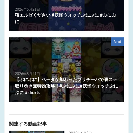
2026年5月21日
猫エルゼください #妖怪ウォッチぷにぷに #ぷにぷ
に
Next
2026年5月21日
【ぷにぷに】ベータが加わったプリチーパで裏ステ
取り巻き無特効攻略！#ぷにぷに#妖怪ウォッチぷに
ぷに #shorts
関連する動画記事