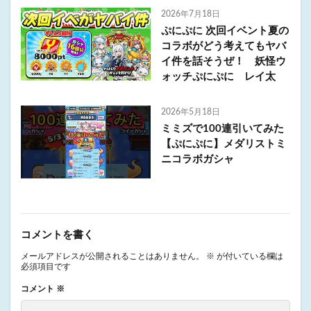
2026年7月18日
ぷにぷに 次回イベント夏の
コラボがどう考えてもヤバ
イ件を話そうぜ！ 妖怪ウ
ォッチぷにぷに レイ太
2026年5月18日
ミミズで100連引いてみた
【ぷにぷに】メダリストミ
ニコラボガシャ
コメントを書く
メールアドレスが公開されることはありません。
※
が付いている欄は
必須項目です
コメント
※