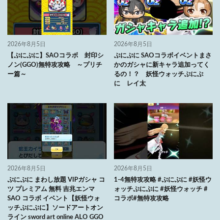
2026年8月5日
2026年8月5日
【ぷにぷに】SAOコラボ 封印シ
ぷにぷに SAOコラボイベントまさ
ノン(GGO)無特攻攻略 ～プリチ
かのガシャに新キャラ追加ってく
ー篇～
るの！？ 妖怪ウォッチぷにぷ
に レイ太
2026年8月5日
2026年8月5日
ぷにぷに まわし放題 VIPガシャ コ
1-4無特攻攻略 #ぷにぷに #妖怪ウ
ツ プレミアム 無料 吉兆エンマ
ォッチぷにぷに #妖怪ウォッチ #
SAO コラボ イベント【妖怪ウォ
コラボ#無特攻攻略
ッチぷにぷに】ソードアートオン
ライン sword art online ALO GGO