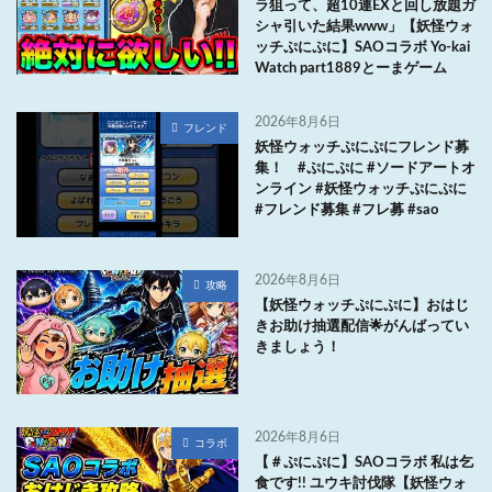
ラ狙って、超10連EXと回し放題ガ
シャ引いた結果www」【妖怪ウォ
ッチぷにぷに】SAOコラボ Yo-kai
Watch part1889とーまゲーム
2026年8月6日
フレンド
妖怪ウォッチぷにぷにフレンド募
集！ #ぷにぷに #ソードアートオ
ンライン #妖怪ウォッチぷにぷに
#フレンド募集 #フレ募 #sao
2026年8月6日
攻略
【妖怪ウォッチぷにぷに】おはじ
きお助け抽選配信🌟がんばってい
きましょう！
2026年8月6日
コラボ
【＃ぷにぷに】SAOコラボ 私は乞
食です!! ユウキ討伐隊【妖怪ウォ