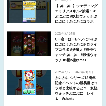
2026年6月8日
【ぷにぷに】ウェディング
エミリアスキル2抽選！ #
ぷにぷに #妖怪ウォッチぷ
にぷに #ぷにぷにコラボ
2026年5月24日
Cー寝ーばーE〜ノに〜#ぷ
にぷに #ぷにぷにホロライ
ブコラボ #妖魔人 #妖怪ウ
ォッチぷにぷに #妖怪ウォ
ッチ #s極n極games
2026年7月7日
2026年7月7日
ぷにぷに シリーズ13周年
記念イベントの難易度はコ
ラボと比較すると？ 妖怪
ウォッチぷにぷに レイ
太 #shorts