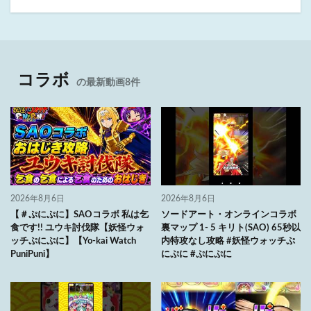
コラボ
の最新動画8件
2026年8月6日
2026年8月6日
【＃ぷにぷに】SAOコラボ 私は乞
ソードアート・オンラインコラボ
食です!! ユウキ討伐隊【妖怪ウォ
裏マップ 1- 5 キリト(SAO) 65秒以
ッチぷにぷに】【Yo-kai Watch
内特攻なし攻略 #妖怪ウォッチぷ
PuniPuni】
にぷに #ぷにぷに