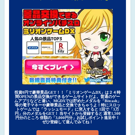
投資0円で豪華景品GET！！「ミリオンゲームDX」は２４時
間OPENの景品交換ができるゲームサイトだよ。普通のゲー
ムアプリなどと違い、MGDXでは貯めたメダルを「Bitcash」
等の電子マネーや豪華景品と交換できちゃうよ！特にスロッ
トゲームでは「ラッシュモード」に突入すると 1回で「3万
円」分のメダルをGET！ 当サイトから登録すると 通常1,500
円分のところ 倍額の「3,000円分」お試しポイント進呈中！
ぜひ登録して遊んでみてね！