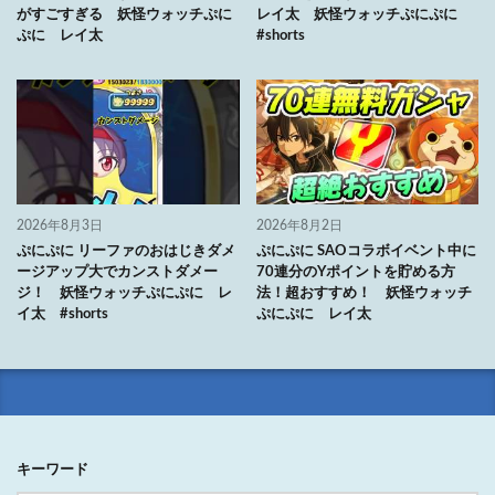
がすごすぎる 妖怪ウォッチぷに
レイ太 妖怪ウォッチぷにぷに
ぷに レイ太
#shorts
2026年8月3日
2026年8月2日
ぷにぷに リーファのおはじきダメ
ぷにぷに SAOコラボイベント中に
ージアップ大でカンストダメー
70連分のYポイントを貯める方
ジ！ 妖怪ウォッチぷにぷに レ
法！超おすすめ！ 妖怪ウォッチ
イ太 #shorts
ぷにぷに レイ太
キーワード