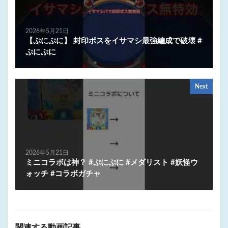
2026年5月21日
【ぷにぷに】 封印ボスをイサマシ最強編成で破壊 #
ぷにぷに
Next
2026年5月21日
ミニコラボは神？ #ぷにぷに #メダリスト #妖怪ウ
ォッチ #コラボガチャ
関連する動画記事