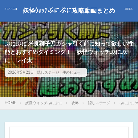
妖怪ｳｫｯﾁぷにぷに攻略動画まとめ
ぷにぷに 米良獅子乃ガシャ引く前に知って欲しい性
能とおすすめタイミング！ 妖怪ウォッチぷにぷ
に レイ太
2026年5月21日
隠しステージ
件のビュー
HOME
妖怪ウォッチぷにぷに
攻略
隠しステージ
ぷにぷに 