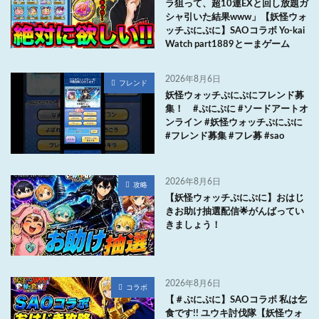
ラ狙って、超10連EXと回し放題ガ
シャ引いた結果www」【妖怪ウォ
ッチぷにぷに】SAOコラボ Yo-kai
Watch part1889とーまゲーム
2026年8月6日
フレンド
妖怪ウォッチぷにぷにフレンド募
集！ #ぷにぷに #ソードアートオ
ンライン #妖怪ウォッチぷにぷに
#フレンド募集 #フレ募 #sao
2026年8月6日
攻略
【妖怪ウォッチぷにぷに】おはじ
きお助け抽選配信🌟がんばってい
きましょう！
2026年8月6日
コラボ
【＃ぷにぷに】SAOコラボ 私は乞
食です!! ユウキ討伐隊【妖怪ウォ