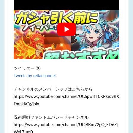
ツイッター (X)
Tweets by reitachannel
チャンネルのメンバーシップはこちらから
https://www.youtube.com/channel/UC6pwrfT0KRkezvRX
FmpkKCg/join
呪術廻戦ファントムパレードチャンネル
https://www.youtube.com/channel/UCjBKm72gQ_FD6Zj
WeL7_gtQ