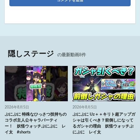
隠しステージ
の最新動画8件
2026年8月5日
2026年8月5日
ぷにぷに 特殊なひっさつ技持ちの
ぷにぷに Uz＋＋キリト超アップガ
コラボ主人公キャラパーティ
シャは引くべき？前倒しになって
ー！ 妖怪ウォッチぷにぷに レ
るガシャの理由 妖怪ウォッチぷ
イ太 #shorts
にぷに レイ太