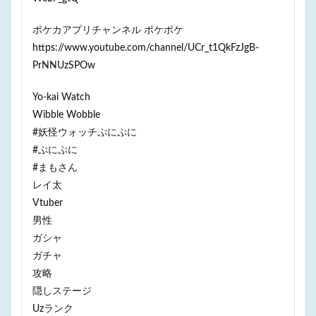
ポケカアプリチャンネル ポケポケ
https://www.youtube.com/channel/UCr_t1QkFzJgB-
PrNNUzSPOw
Yo-kai Watch
Wibble Wobble
#妖怪ウォッチぷにぷに
#ぷにぷに
#まもさん
レイ太
Vtuber
男性
ガシャ
ガチャ
攻略
隠しステージ
Uzランク