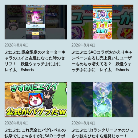
2026年8月4日
2026年8月4日
ぷにぷに 課金限定のスターターキ
ぷにぷに SAOコラボおかえりキャ
ャラのユイと友達になった時のセ
ンペーンあるし売上良いしユーザ
リフ！ 妖怪ウォッチぷにぷに
ーもめちゃ増えてる？ 妖怪ウォ
レイ太 #shorts
ッチぷにぷに レイ太 #shorts
2026年8月4日
2026年8月4日
ぷにぷに これ完全にバグレベルの
ぷにぷに Uzランクリーファのひっ
快挙でしょｗさすがにSAOコラボ
さつ技をひたすら連発じゃー！