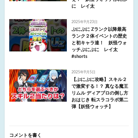
に レイ太
2025年9月23日
ぷにぷに Zランク以降最高
ランク２体イベントの歴史
と初キャラ達！ 妖怪ウォ
ッチぷにぷに レイ太
#shorts
2025年9月5日
【ぷにぷに攻略】スキル２
で激変する！？ 真なる魔王
リムル ディアブロの倒し方
おはじき 転スラコラボ第二
弾【妖怪ウォッチ】
コメントを書く