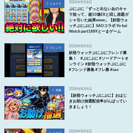
2026年8月6日
リセマラ
ぷにぷに「ずっと出ないあのキャ
ラ狙って、超10連EXと回し放題ガ
シャ引いた結果www」【妖怪ウォ
ッチぷにぷに】SAOコラボ Yo-kai
Watch part1889とーまゲーム
2026年8月6日
フレンド
妖怪ウォッチぷにぷにフレンド募
集！ #ぷにぷに #ソードアートオ
ンライン #妖怪ウォッチぷにぷに
#フレンド募集 #フレ募 #sao
2026年8月6日
攻略
【妖怪ウォッチぷにぷに】おはじ
きお助け抽選配信🌟がんばってい
きましょう！
2026年8月6日
コラボ