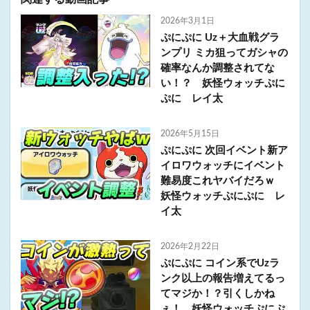
2026年3月1日
ぷにぷに Uz＋大血戦グラ
ンプリ ミカ狙ってガシャの
確率なんか調整されてな
い！？ 妖怪ウォッチぷに
ぷに レイ太
2026年5月15日
ぷにぷに 次回イベント新ア
イロワウォッチにイベント
難易度これヤバイだろｗ
妖怪ウォッチぷにぷに レ
イ太
2026年2月22日
ぷにぷに コイン系でUzラ
ンク以上の報告増えてるっ
てマジか！？引くしかね
ぇ！ 妖怪ウォッチぷにぷ