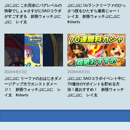
ぷにぷに これ完全にバグレベルの
ぷにぷに Uzランクリーファのひっ
快挙でしょｗさすがにSAOコラボ
さつ技をひたすら連発じゃー！
がすごすぎる 妖怪ウォッチぷに
レイ太 妖怪ウォッチぷにぷに
ぷに レイ太
#shorts
2026年8月3日
2026年8月2日
ぷにぷに リーファのおはじきダメ
ぷにぷに SAOコラボイベント中に
ージアップ大でカンストダメー
70連分のYポイントを貯める方
ジ！ 妖怪ウォッチぷにぷに レ
法！超おすすめ！ 妖怪ウォッチ
イ太 #shorts
ぷにぷに レイ太