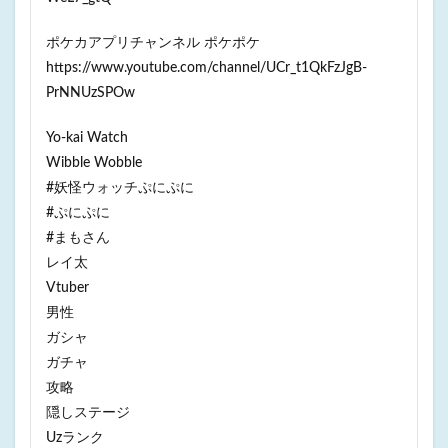
ポケカアプリチャンネル ポケポケ
https://www.youtube.com/channel/UCr_t1QkFzJgB-
PrNNUzSPOw
Yo-kai Watch
Wibble Wobble
#妖怪ウォッチぷにぷに
#ぷにぷに
#まもさん
レイ太
Vtuber
男性
ガシャ
ガチャ
攻略
隠しステージ
Uzランク