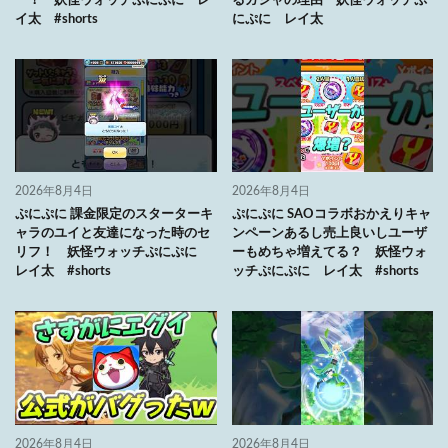
ー！ 妖怪ウォッチぷにぷに レ
るガシャの理由 妖怪ウォッチぷ
イ太 #shorts
にぷに レイ太
2026年8月4日
2026年8月4日
ぷにぷに 課金限定のスターターキ
ぷにぷに SAOコラボおかえりキャ
ャラのユイと友達になった時のセ
ンペーンあるし売上良いしユーザ
リフ！ 妖怪ウォッチぷにぷに
ーもめちゃ増えてる？ 妖怪ウォ
レイ太 #shorts
ッチぷにぷに レイ太 #shorts
2026年8月4日
2026年8月4日