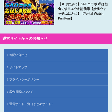
【＃ぷにぷに】SAOコラボ 私は乞
食です!! ユウキ討伐隊【妖怪ウォ
ッチぷにぷに】【Yo-kai Watch
PuniPuni】
運営サイトからのお知らせ
お問い合わせ
サイトマップ
プライバシーポリシー
広告掲載について
運営サイト一覧（まとめサイト）