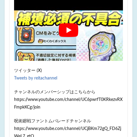
ツイッター (X)
Tweets by reitachannel
チャンネルのメンバーシップはこちらから
https://www.youtube.com/channel/UC6pwrfT0KRkezvRX
FmpkKCg/join
呪術廻戦ファントムパレードチャンネル
https://www.youtube.com/channel/UCjBKm72gQ_FD6Zj
WeL7_gtQ