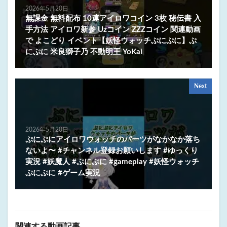
2026年5月20日
無課金 無料配布 10連アイロワコイン 3枚 秘伝書 入
手方法 アイロワ新参 Uzコイン ZZZコイン 関連動画
で よこどり イベント【妖怪ウォッチぷにぷに】ぷ
にぷに 米良獅子乃 不動明王 YoKai
Next
2026年5月20日
ぷにぷにアイロワウォッチのパーツがなかなか落ち
ないよ〜 #チャンネル登録お願いします #ゆっくり
実況 #妖魔人 #ぷにぷに #gameplay #妖怪ウォッチ
ぷにぷに #ゲーム実況
関連する動画記事