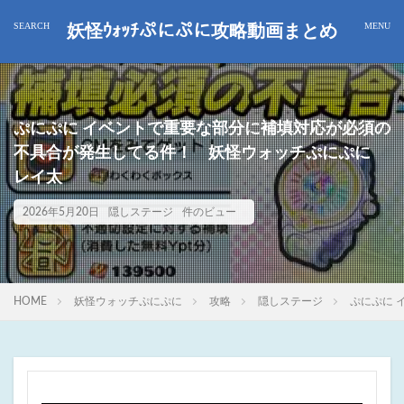
妖怪ｳｫｯﾁぷにぷに攻略動画まとめ
ぷにぷに イベントで重要な部分に補填対応が必須の
不具合が発生してる件！ 妖怪ウォッチぷにぷに
レイ太
2026年5月20日
隠しステージ
件のビュー
HOME
妖怪ウォッチぷにぷに
攻略
隠しステージ
ぷにぷに 