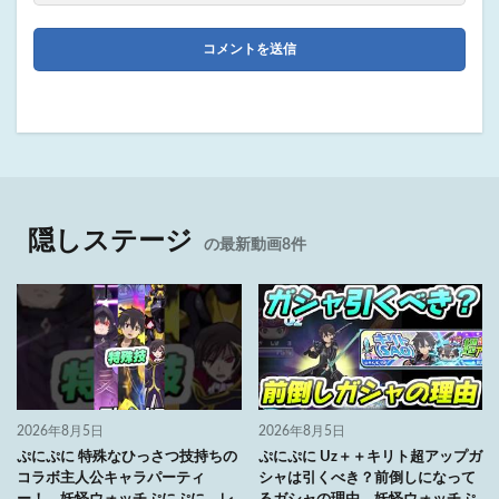
隠しステージ
の最新動画8件
2026年8月5日
2026年8月5日
ぷにぷに 特殊なひっさつ技持ちの
ぷにぷに Uz＋＋キリト超アップガ
コラボ主人公キャラパーティ
シャは引くべき？前倒しになって